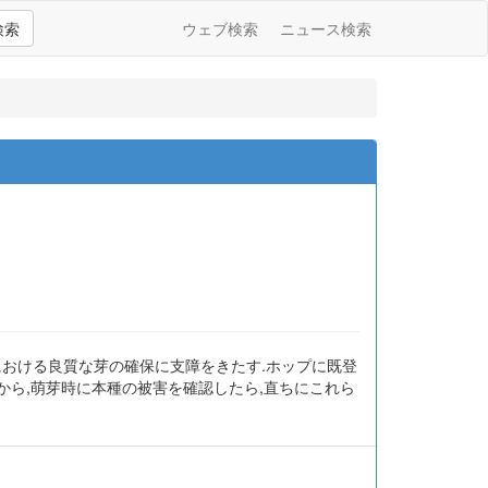
検索
ウェブ検索
ニュース検索
における良質な芽の確保に支障をきたす.ホップに既登
とから,萌芽時に本種の被害を確認したら,直ちにこれら