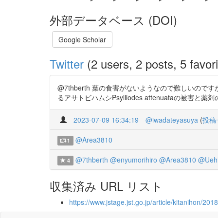
外部データベース (DOI)
Google Scholar
Twitter
(2 users, 2 posts, 5 favori
@7thberth 葉の食害がないようなので難しい
るアサトビハムシPsylliodes attenuataの被害と薬剤の防除効果 
2023-07-09 16:34:19
@iwadateyasuya
(
投稿
@Area3810
1
@7thberth
@enyumorihiro
@Area3810
@Uehl
4
収集済み URL リスト
https://www.jstage.jst.go.jp/article/kitanihon/201