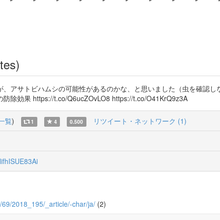
tes)
のですが、アサトビハムシの可能性があるのかな、と思いました（虫を確認
https://t.co/Q6ucZOvLO8 https://t.co/O41KrQ9z3A
一覧
)
リツイート・ネットワーク (1)
1
4
0.500
ifhISUE83Ai
8/69/2018_195/_article/-char/ja/
(2)