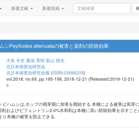
新着文献
新着投稿
ylliodes attenuataの被害と薬剤の防除効果
大友 令史
菊池 英樹
新山 徳光
北日本病害虫研究会
北日本病害虫研究会報
(
ISSN:0368623X
)
vol.2018, no.69, pp.195-198, 2018-12-21 (Released:2019-12-21)
6
トビハムシは,ホップの萌芽期に加害を開始する.本種による被害は剪芽
水溶剤およびビフェントリン2.0%水和剤は本種に高い防除効果を示すこ
より本種の被害を防止できる.