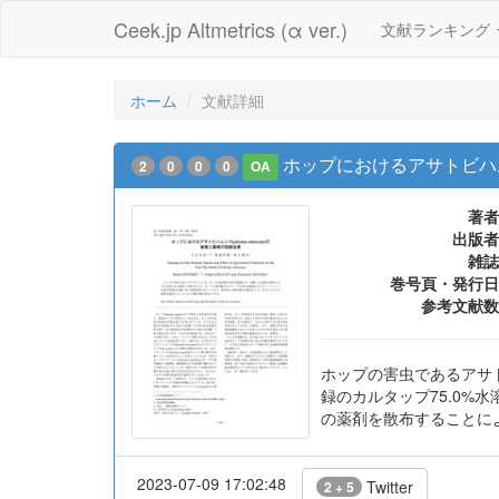
Ceek.jp Altmetrics (α ver.)
文献ランキング
ホーム
文献詳細
ホップにおけるアサトビハムシPs
2
0
0
0
OA
著者
出版者
雑誌
巻号頁・発行日
参考文献数
ホップの害虫であるアサ
録のカルタップ75.0%
の薬剤を散布することに
2023-07-09 17:02:48
Twitter
2 + 5