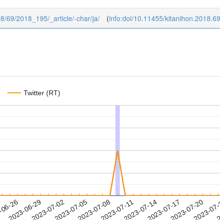
018/69/2018_195/_article/-char/ja/
(
info:doi/10.11455/kitanihon.2018.6
Twitter (RT)
2023-07-17
2023-07-20
2023-07
-06-26
2
2023-06-29
2023-07-02
2023-07-05
2023-07-08
2023-07-11
2023-07-14