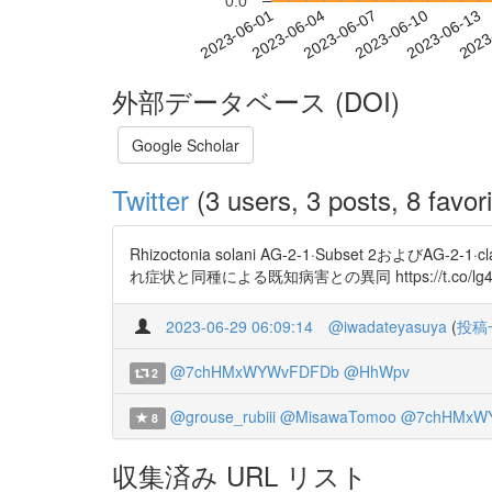
0.0
2023-06-07
2023-06-10
2023-06-13
2023
2023-06-01
2023-06-04
外部データベース (DOI)
Google Scholar
Twitter
(3 users, 3 posts, 8 favori
Rhizoctonia solani AG-2-1·Subset 2およびA
れ症状と同種による既知病害との異同 https://t.co/lg4
2023-06-29 06:09:14
@iwadateyasuya
(
投稿
@7chHMxWYWvFDFDb
@HhWpv
2
@grouse_rubiii
@MisawaTomoo
@7chHMxW
8
収集済み URL リスト