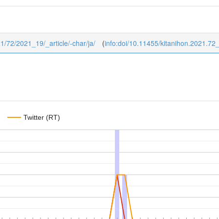
021/72/2021_19/_article/-char/ja/
(
info:doi/10.11455/kitanihon.2021.72
Twitter (RT)