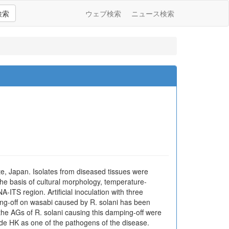
検索
ウェブ検索
ニュース検索
te, Japan. Isolates from diseased tissues were
he basis of cultural morphology, temperature-
TS region. Artificial inoculation with three
ping-off on wasabi caused by R. solani has been
 the AGs of R. solani causing this damping-off were
lade HK as one of the pathogens of the disease.