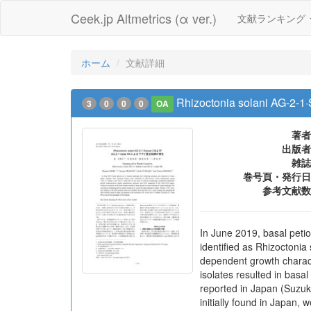
Ceek.jp Altmetrics (α ver.)
文献ランキング
ホーム
文献詳細
Rhizoctonia solani A
3
0
0
0
OA
著者
出版者
雑誌
巻号頁・発行日
参考文献数
In June 2019, basal peti
identified as Rhizoctoni
dependent growth characte
isolates resulted in basa
reported in Japan (Suzuki
initially found in Japan,