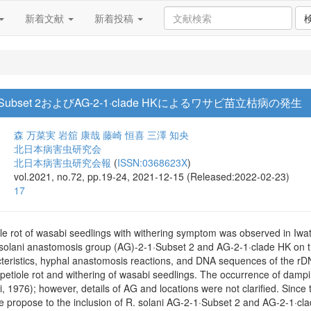
新着文献
新着投稿
G-2-1·Subset 2およびAG-2-1·clade HKによるワサビ苗立枯病の発生
森 万菜実
岩舘 康哉
藤崎 恒喜
三澤 知央
北日本病害虫研究会
北日本病害虫研究会報
(
ISSN:0368623X
)
vol.2021, no.72, pp.19-24, 2021-12-15 (Released:2022-02-23)
17
ole rot of wasabi seedlings with withering symptom was observed in Iwa
a solani anastomosis group (AG)-2-1·Subset 2 and AG-2-1·clade HK on t
ristics, hyphal anastomosis reactions, and DNA sequences of the rDNA-I
l petiole rot and withering of wasabi seedlings. The occurrence of dam
, 1976); however, details of AG and locations were not clarified. Since
 we propose to the inclusion of R. solani AG-2-1·Subset 2 and AG-2-1·c