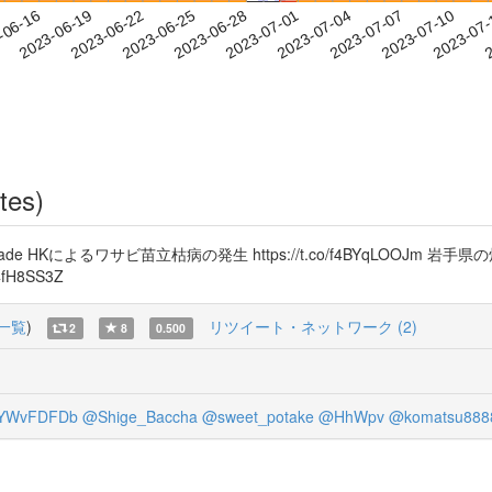
2023-07-07
2023-07-10
2023-07
-06-16
2
2023-06-19
2023-06-22
2023-06-25
2023-06-28
2023-07-01
2023-07-04
tes)
G-2-1·clade HKによるワサビ苗立枯病の発生 https://t.co/f4BYqLOOJm 
fH8SS3Z
一覧
)
リツイート・ネットワーク (2)
2
8
0.500
YWvFDFDb
@Shige_Baccha
@sweet_potake
@HhWpv
@komatsu888