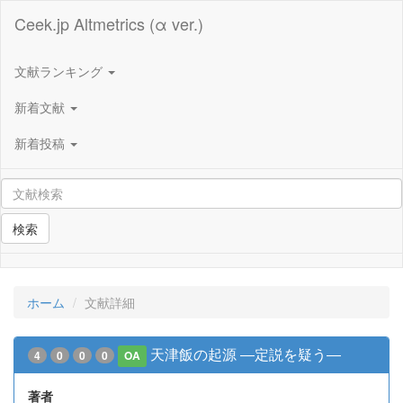
Ceek.jp Altmetrics (α ver.)
文献ランキング
新着文献
新着投稿
検索
ホーム
文献詳細
天津飯の起源 ―定説を疑う―
4
0
0
0
OA
著者