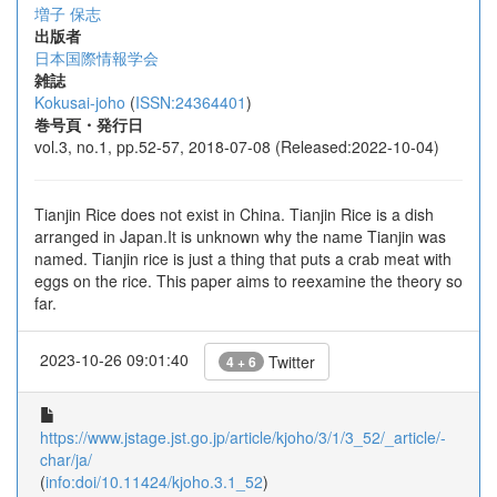
増子 保志
出版者
日本国際情報学会
雑誌
Kokusai-joho
(
ISSN:24364401
)
巻号頁・発行日
vol.3, no.1, pp.52-57, 2018-07-08 (Released:2022-10-04)
Tianjin Rice does not exist in China. Tianjin Rice is a dish
arranged in Japan.It is unknown why the name Tianjin was
named. Tianjin rice is just a thing that puts a crab meat with
eggs on the rice. This paper aims to reexamine the theory so
far.
2023-10-26 09:01:40
Twitter
4 + 6
https://www.jstage.jst.go.jp/article/kjoho/3/1/3_52/_article/-
char/ja/
(
info:doi/10.11424/kjoho.3.1_52
)