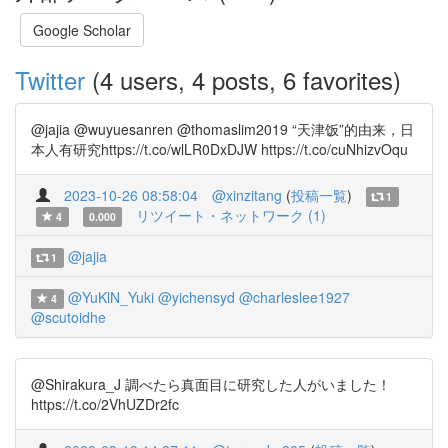
Google Scholar
Twitter
(4 users, 4 posts, 6 favorites)
@jajia @wuyuesanren @thomaslim2019 “天津饭”的由来，日
本人有研究https://t.co/wlLR0DxDJW https://t.co/cuNhizvOqu
2023-10-26 08:58:04
@xinzitang
(
投稿一覧
)
1
リツイート・ネットワーク (1)
4
0.000
@jajia
1
@YuKlN_Yuki
@yichensyd
@charleslee1927
4
@scutoidhe
@Shirakura_J 調べたら真面目に研究した人がいました！
https://t.co/2VhUZDr2fc