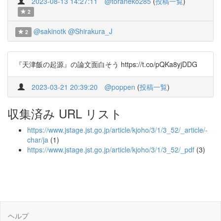
2023-08-13 14:27:11
@toraneko285
(
投稿一覧
)
2
@sakinotk
@Shirakura_J
2
『天津飯の起源』の論文面白そう https://t.co/pQKa8yjDDG
2023-03-21 20:39:20
@poppen
(
投稿一覧
)
収集済み URL リスト
https://www.jstage.jst.go.jp/article/kjoho/3/1/3_52/_article/-
char/ja
(1)
https://www.jstage.jst.go.jp/article/kjoho/3/1/3_52/_pdf
(3)
ヘルプ