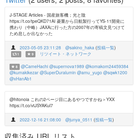
J-STAGE Articles - 国産旅客機；光と陰
https://t.co/tpeQKD71AI 菱重から日航製行ってYS-11開発に
携わり（中略）JAXAに行った方の2007年の寄稿文見つけて
ため息しか出なかった
2023-05-05 23:11:28
@sakino_haka
(
投稿一覧
)
リツイート・ネットワーク
1
9
@CameHachi
@supernova1989
@komakom24459384
8
@kumakikezar
@SuperDuralumin
@amu_yugo
@sqwk1200
@xHanAb1
@hitonoia これの2ページ目にあるやつですかね＞YXX
https://t.co/vtJSYAKul7
2022-12-16 21:08:00
@junya_0511
(
投稿一覧
)
収集済み URL リスト