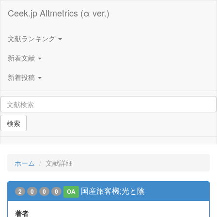
Ceek.jp Altmetrics (α ver.)
文献ランキング
新着文献
新着投稿
検索
ホーム
文献詳細
国産旅客機;光と陰
2
0
0
0
OA
著者