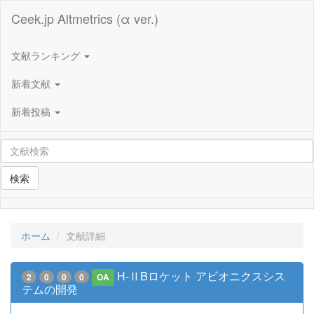
Ceek.jp Altmetrics (α ver.)
文献ランキング
新着文献
新着投稿
検索
ホーム
文献詳細
H-ⅡBロケット アビオニクスシス
2
0
0
0
OA
テムの開発