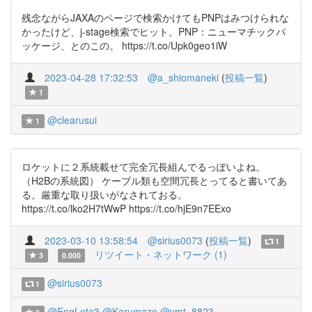
残念ながらJAXAのページで検索かけてもPNPはみつけられな
かったけど、j-stage検索でヒット。PNP：ニューマチックパ
ッケージ、とのこの。 https://t.co/Upk0geo1iW
2023-04-28 17:32:53
@a_shiomaneki
(
投稿一覧
)
1
@clearusui
1
ロケットに２系統載せて完全冗長組んでるっぽいよね。
（H2Bの系統図） ケーブル類も空間冗長とってると書いてあ
る。厳重な取り扱いがなされておる。
https://t.co/lko2H7tWwP https://t.co/hjE9n7EExo
2023-03-10 13:58:54
@sirius0073
(
投稿一覧
)
1
リツイート・ネットワーク (1)
3
0.000
@sirius0073
1
@EngLota3
@Karumazo
@ymt_8823