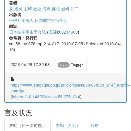
著者
泉 達司
山崎 敏史
海野 健弘
岩崎 知二
出版者
一般社団法人 日本航空宇宙学会
雑誌
日本航空宇宙学会誌
(
ISSN:00214663
)
巻号頁・発行日
vol.58, no.678, pp.214-217, 2010-07-05 (Released:2019-04-
19)
2023-04-28 17:32:53
Twitter
2 + 7
https://www.jstage.jst.go.jp/article/kjsass/58/678/58_214/_article/-
char/ja/
(
info:doi/10.14822/kjsass.58.678_214
)
言及状況
変動（ピーク前後）
変動（月別）
分布