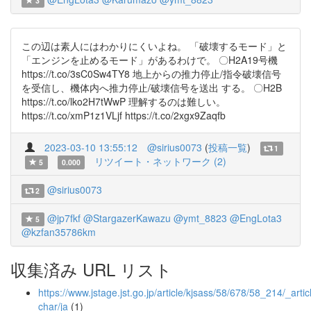
3
この辺は素人にはわかりにくいよね。 「破壊するモード」と
「エンジンを止めるモード」があるわけで。 〇H2A19号機
https://t.co/3sC0Sw4TY8 地上からの推力停止/指令破壊信号
を受信し、機体内へ推力停止/破壊信号を送出 する。 〇H2B
https://t.co/lko2H7tWwP 理解するのは難しい。
https://t.co/xmP1z1VLjf https://t.co/2xgx9Zaqfb
2023-03-10 13:55:12
@sirius0073
(
投稿一覧
)
1
リツイート・ネットワーク (2)
5
0.000
@sirius0073
2
@jp7fkf
@StargazerKawazu
@ymt_8823
@EngLota3
5
@kzfan35786km
収集済み URL リスト
https://www.jstage.jst.go.jp/article/kjsass/58/678/58_214/_articl
char/ja
(1)