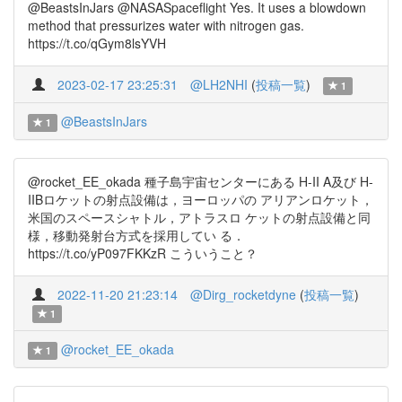
@BeastsInJars @NASASpaceflight Yes. It uses a blowdown
method that pressurizes water with nitrogen gas.
https://t.co/qGym8lsYVH
2023-02-17 23:25:31
@LH2NHI
(
投稿一覧
)
1
@BeastsInJars
1
@rocket_EE_okada 種子島宇宙センターにある H-II A及び H-
IIBロケットの射点設備は，ヨーロッパの アリアンロケット，
米国のスペースシャトル，アトラスロ ケットの射点設備と同
様，移動発射台方式を採用してい る．
https://t.co/yP097FKKzR こういうこと？
2022-11-20 21:23:14
@Dirg_rocketdyne
(
投稿一覧
)
1
@rocket_EE_okada
1