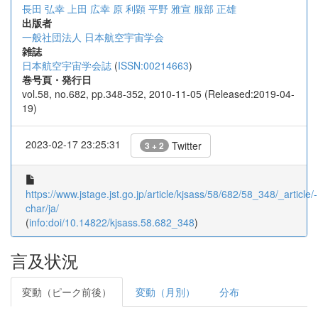
長田 弘幸
上田 広幸
原 利顕
平野 雅宣
服部 正雄
出版者
一般社団法人 日本航空宇宙学会
雑誌
日本航空宇宙学会誌
(
ISSN:00214663
)
巻号頁・発行日
vol.58, no.682, pp.348-352, 2010-11-05 (Released:2019-04-
19)
2023-02-17 23:25:31
Twitter
3 + 2
https://www.jstage.jst.go.jp/article/kjsass/58/682/58_348/_article/-
char/ja/
(
info:doi/10.14822/kjsass.58.682_348
)
言及状況
変動（ピーク前後）
変動（月別）
分布