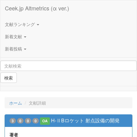
Ceek.jp Altmetrics (α ver.)
文献ランキング
新着文献
新着投稿
検索
ホーム
文献詳細
H-ⅡBロケット 射点設備の開発
3
0
0
0
OA
著者