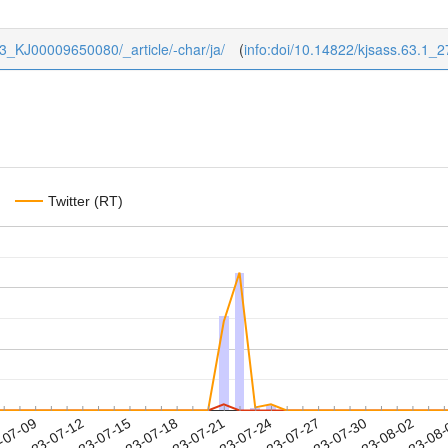
1/63_KJ00009650080/_article/-char/ja/
(
info:doi/10.14822/kjsass.63.1_2
Twitter (RT)
2023-07-30
2023-08-02
2023-08
-07-09
2
2023-07-12
2023-07-15
2023-07-18
2023-07-21
2023-07-24
2023-07-27