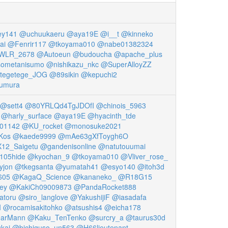
ey141
@uchuukaeru
@aya19E
@i__t
@kinneko
ai
@Fenrir117
@tkoyama010
@nabe01382324
WLR_2678
@Autoeun
@budoucha
@apache_plus
ometanisumo
@nishikazu_nkc
@SuperAlloyZZ
tegetege_JOG
@89sikin
@kepuchi2
umura
@sett4
@80YRLQd4TgJDOfI
@chinois_5963
@harly_surface
@aya19E
@hyacinth_tde
01142
@KU_rocket
@monosuke2021
Kos
@kaede9999
@mAe63gXfToygh6O
12_Saigetu
@gandenisonline
@natutouumai
105hide
@kyochan_9
@tkoyama010
@Vliver_rose_
yjon
@tkegsanta
@yumatah41
@esyo140
@itoh3d
605
@KagaQ_Science
@kananeko_
@R18G15
ey
@KakiCh09009873
@PandaRocket888
toru
@siro_langlove
@YakushijiF
@iasadafa
I
@rocamisakitohko
@atsushis4
@eicha178
arMann
@Kaku_TenTenko
@surcry_a
@taurus30d
kai
@bichiguso_un563
@H66lieutenant