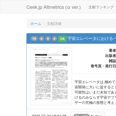
Ceek.jp Altmetrics (α ver.)
文献ランキング
ホーム
文献詳細
宇宙エレベータにおける一
79
0
0
0
OA
著者
出版者
雑誌
巻号頁・発行日
宇宙エレベータは,極め
宙開発に大いに益すると
可能性はいまだ未知である
げるのみならず宇宙デブ
ザーの究極の形態と考え
2023-07-24 18:01:25