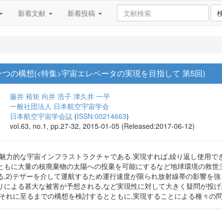
新着文献
新着投稿
つの構想(<特集>宇宙エレベータの実現を目指して 第5回)
藤井 裕矩
向井 浩子
津久井 一平
一般社団法人 日本航空宇宙学会
日本航空宇宙学会誌
(
ISSN:00214663
)
vol.63, no.1, pp.27-32, 2015-01-05 (Released:2017-06-12)
て魅力的な宇宙インフラストラクチャである.実現すれば,繰り返し使用で
ともに大量の核廃棄物の太陽への投棄を可能にするなど地球環境の救世主と
,2)テザーを介して運航するため運行速度が限られ放射線帯の影響を強く
リによる甚大な被害が予想される,など実現性に対して大きく疑問が投げか
,それに至るまでの構想を検討するとともに,実現することによる種々の問