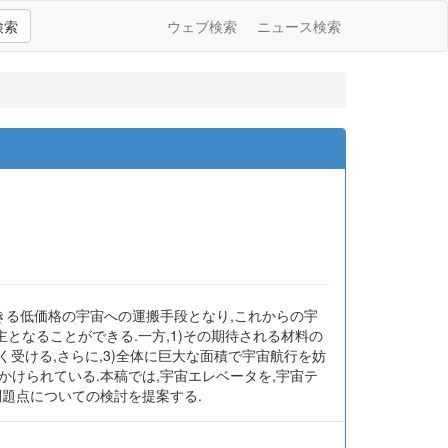
検索
ウェブ検索
ニュース検索
きる低価格の宇宙への運搬手段となり,これからの宇
なることができる.一方,1)その期待される材料の
受ける,さらに,3)全体に巨大な面積で宇宙航行を妨
けられている.本稿では,宇宙エレベータを,宇宙テ
題点についての検討を提案する.