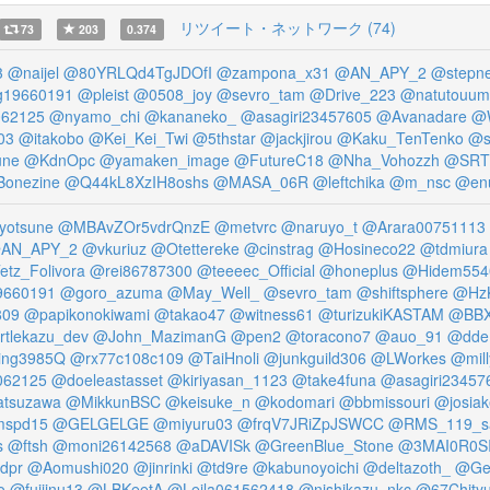
リツイート・ネットワーク (74)
73
203
0.374
3
@naijel
@80YRLQd4TgJDOfI
@zampona_x31
@AN_APY_2
@stepn
g19660191
@pleist
@0508_joy
@sevro_tam
@Drive_223
@natutouum
062125
@nyamo_chi
@kananeko_
@asagiri23457605
@Avanadare
@
03
@itakobo
@Kei_Kei_Twi
@5thstar
@jackjirou
@Kaku_TenTenko
@s
une
@KdnOpc
@yamaken_image
@FutureC18
@Nha_Vohozzh
@SRT
onezine
@Q44kL8XzIH8oshs
@MASA_06R
@leftchika
@m_nsc
@en
yotsune
@MBAvZOr5vdrQnzE
@metvrc
@naruyo_t
@Arara00751113
AN_APY_2
@vkuriuz
@Otettereke
@cinstrag
@Hosineco22
@tdmiura
tz_Folivora
@rei86787300
@teeeec_Official
@honeplus
@Hidem554
9660191
@goro_azuma
@May_Well_
@sevro_tam
@shiftsphere
@Hz
809
@papikonokiwami
@takao47
@witness61
@turizukiKASTAM
@BBX
rtlekazu_dev
@John_MazimanG
@pen2
@toracono7
@auo_91
@dde
ing3985Q
@rx77c108c109
@TaiHnoli
@junkguild306
@LWorkes
@mill
062125
@doeleastasset
@kiriyasan_1123
@take4funa
@asagiri23457
tsuzawa
@MikkunBSC
@keisuke_n
@kodomari
@bbmissouri
@josiak
spd15
@GELGELGE
@miyuru03
@frqV7JRiZpJSWCC
@RMS_119_sa
s
@ftsh
@moni26142568
@aDAVISk
@GreenBlue_Stone
@3MAI0R0S
dpr
@Aomushi020
@jinrinki
@td9re
@kabunoyoichi
@deltazoth_
@Ge
o
@fujiinu13
@LBKeetA
@Leila061562418
@nishikazu_nkc
@67Chityu