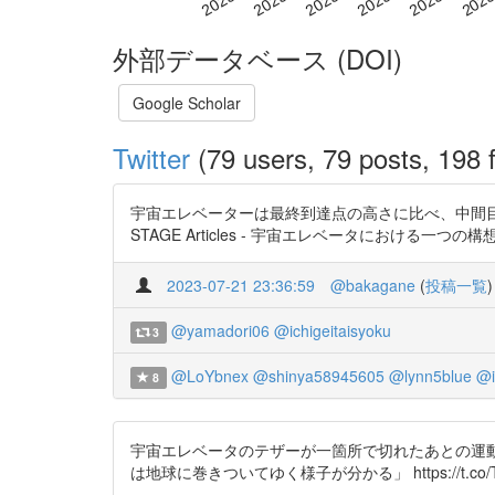
外部データベース (DOI)
Google Scholar
Twitter
(79 users, 79 posts, 198 f
宇宙エレベーターは最終到達点の高さに比べ、中間目
STAGE Articles - 宇宙エレベータにおける一つの構想(
2023-07-21 23:36:59
@bakagane
(
投稿一覧
)
@yamadori06
@ichigeitaisyoku
3
@LoYbnex
@shinya58945605
@lynn5blue
@i
8
宇宙エレベータのテザーが一箇所で切れたあとの運
は地球に巻きついてゆく様子が分かる」 https://t.co/TVVBfq