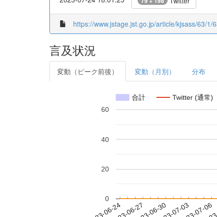
Twitter
79 + 198
https://www.jstage.jst.go.jp/article/kjsass/63/
言及状況
変動（ピーク前後）
変動（月別）
分布
合計
Twitter (通常)
60
40
20
0
2023-06-30
2023-07-03
2023-07-06
2023
2023-06-24
2023-06-27