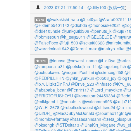
2023-07-21 17:50:14
@ditty100
(
投稿一覧
)
@wakakishi_wnu
@i_ot0ya
@Arara0075111
74
@Hidem55401142
@diphda
@monosuke2021
@lo
@dde105hide
@junkguild306
@penuts_k
@xuju71
@bbmissouri
@h_tsuji2011
@GELGELGE
@miyuru
@FalsePoco
@fuji_503
@sekai00626
@mirokumih
@warcriminal1942
@Doroni_max
@matryo_sika
@B
@touasa
@newest_name
@i_ot0ya
@katek
179
@zampona_x31
@petskojima_11
@hogelungfish
@
@uchuukaeru
@nogamiYoshimi
@sciencegirl58
@Te
@REDPILLHHN
@ynkn_yunkun
@0508_joy
@log1
@b70UllzkzDlnRnJ
@Drive_223
@hfusso
@KY0_6
@abababa_bear
@Fenrir117
@Lord_mayoken
@tu
@FRIDTOFUSHOYU
@komakom24459384
@Redd
@mikigami_t
@penuts_k
@watchmen996
@xuju71
@WLR_2678
@roboticslowcost
@shtsno24
@ta_ma
@D2DR_
@MacOSbyMcDonald
@soumax14gtr
@m
@momlovefantasy
@sasasannsann
@zeta_plusplu
@oksongh
@STDelta13
@UnaKiri_Megane
@93_el
@Tellur128
@0A12k
@Antihiggsino496
@FalsePoc