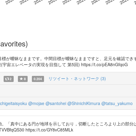
avorites)
標が曖昧なままです。中間目標が曖昧なままですと、足元を確認できず
宇宙エレベータの実現を目指して 第5回) https://t.co/pEA8nGfqoG
リツイート・ネットワーク (3)
2
8
0.204
chigeitaisyoku
@mojae
@santohei
@ShinichiKimura
@tatsu_yakumo
動。「真中にある円が地球を示しており，切断したところより上の部分
QS30 https://t.co/GY8vC85MLk