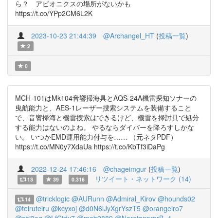
ら？ アビオニクスの場所がないかも
https://t.co/YPp2CM6L2K
2023-10-23 21:44:39
@Archangel_HT
(
投稿一覧
)
2
0
MCH-101はMk104音響掃海具とAQS-24A機雷探知ソナーの
曳航能力と、AES-1レーザー捜索システムを装備すること
で、音響掃海と機雷捜索はできるけど、機雷を掃討具で処分
する能力はないのよね。 やるならダイバーを降ろすしかな
い。 いつかEMD運用能力付与を…… （元ネタPDF）
https://t.co/MN0y7XdaUa https://t.co/KbTf3iDaPg
2022-12-24 17:46:16
@chageimgur
(
投稿一覧
)
リツイート・ネットワーク (14)
13
39
0.316
@tricklogic
@AURunn
@Admiral_Kirov
@hounds02
14
@teiruteiru
@kcyxoj
@d0N6lJyXgrYszT5
@orangeiro7