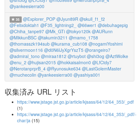
@shi3og
@LfCtdy7
@mob9889
@NerotanprprB_4
@yankeesierra00
@Explorer_POP
@Jyun89R
@skull_f1_f2
35
@Felixdoktah1
@F35_lightning2_
@66wer1
@debuhagepig
@Chiha_tanpe97
@Mk_GTi
@tokyo120k
@AURunn
@MikkunBSC
@takumin3211
@mamo_1758
@thomasszk194sub
@kurama_cub108
@nogamiYoshimi
@silvermoon116
@d0N6lJyXgrYszT5
@orangeiro7
@admiral_tono
@miraa1812
@rtuybot
@shi3og
@AztWolke
@enu_2
@hujisan2015
@hokkaisalmon0
@LfCtdy7
@NerotanprprB_4
@Ryunosuke634
@LastGolemMaster
@muchecolin
@yankeesierra00
@yashiya001
収集済み URL リスト
https://www.jstage.jst.go.jp/article/kjsass/64/12/64_353/_pdf
(1)
https://www.jstage.jst.go.jp/article/kjsass/64/12/64_353/_pdf/-
char/ja
(15)