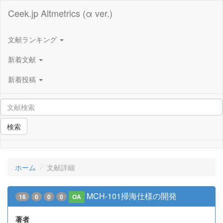
Ceek.jp Altmetrics (α ver.)
文献ランキング
新着文献
新着投稿
検索
ホーム
文献詳細
MCH-101掃海仕様の開発
16
0
0
0
OA
著者