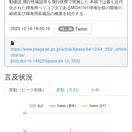
動確認,飛行性確認等を飛行状態で実施した.本稿では最も近代
化された掃海用ヘリコプタであるMCH-101掃海仕様の開発の
経緯及び掃海用装備品の概要を紹介する.
2023-12-16 18:55:16
Twitter
16 + 36
https://www.jstage.jst.go.jp/article/kjsass/64/12/64_353/_article/-
char/ja/
(
info:doi/10.14822/kjsass.64.12_353
)
言及状況
変動（ピーク前後）
変動（月別）
分布
合計
Twitter (通常)
Twitter (RT)
15
10