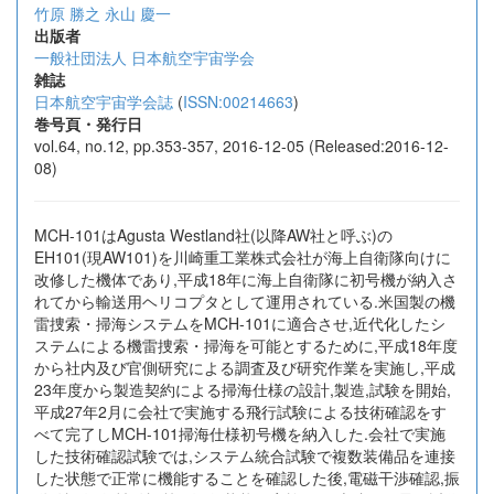
竹原 勝之
永山 慶一
出版者
一般社団法人 日本航空宇宙学会
雑誌
日本航空宇宙学会誌
(
ISSN:00214663
)
巻号頁・発行日
vol.64, no.12, pp.353-357, 2016-12-05 (Released:2016-12-
08)
MCH-101はAgusta Westland社(以降AW社と呼ぶ)の
EH101(現AW101)を川崎重工業株式会社が海上自衛隊向けに
改修した機体であり,平成18年に海上自衛隊に初号機が納入さ
れてから輸送用ヘリコプタとして運用されている.米国製の機
雷捜索・掃海システムをMCH-101に適合させ,近代化したシ
ステムによる機雷捜索・掃海を可能とするために,平成18年度
から社内及び官側研究による調査及び研究作業を実施し,平成
23年度から製造契約による掃海仕様の設計,製造,試験を開始,
平成27年2月に会社で実施する飛行試験による技術確認をす
べて完了しMCH-101掃海仕様初号機を納入した.会社で実施
した技術確認試験では,システム統合試験で複数装備品を連接
した状態で正常に機能することを確認した後,電磁干渉確認,振