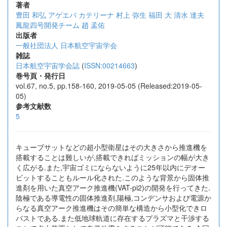
著者
豊田 和弘
アゲエバ カテリーナ
村上 弥生
福田 大
清水 達夫
鳳龍四号開発チーム
趙 孟佑
出版者
一般社団法人 日本航空宇宙学会
雑誌
日本航空宇宙学会誌
(
ISSN:00214663
)
巻号頁・発行日
vol.67, no.5, pp.158-160, 2019-05-05 (Released:2019-05-
05)
参考文献数
5
キューブサットなどの超小型衛星はその大きさから推進機を
搭載することは難しいが,搭載できればミッションの幅が大き
く広がる.また,宇宙ゴミにならないように25年以内にデオー
ビットすることもルール化された.このような背景から固体推
進剤を用いた真空アーク推進機(VAT-pi2)の開発を行ってきた.
陰極である導電性の固体推進剤,陽極,コンデンサおよび電源か
らなる真空アーク推進機はその簡単な構造から小型化できロ
バストである.また低地球軌道に存在するプラズマと干渉する