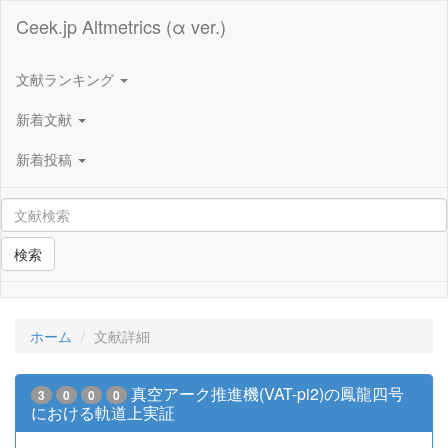
Ceek.jp Altmetrics (α ver.)
文献ランキング
新着文献
新着投稿
検索
ホーム
文献詳細
真空アーク推進機(VAT-pi2)の鳳龍四号
3
0
0
0
における軌道上実証