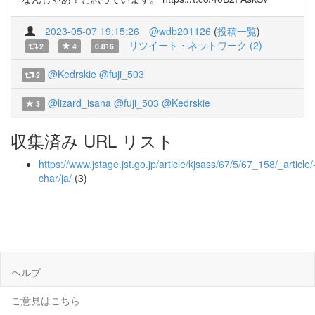
2023-05-07 19:15:26
@wdb201126
(
投稿一覧
)
リツイート・ネットワーク (2)
2
4
0.816
@Kedrskie
@fuji_503
2
@lizard_isana
@fuji_503
@Kedrskie
3
収集済み URL リスト
https://www.jstage.jst.go.jp/article/kjsass/67/5/67_158/_article/
char/ja/
(3)
ヘルプ
ご意見はこちら