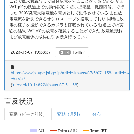
ことで点火装置なしで自発放電をすることが可能である.今回
VAT-pi2の軌道上での動作試験を超小型衛星「鳳龍四号」で行
った.300V発電太陽電池を電源として動作させている.また放
電電流を計測できるオシロスコープを搭載しており,同時に放
電の様子を撮影できるカメラも搭載されている.軌道上での実
験の結果,VAT-pi2の放電を確認することができた.放電波形お
よび放電画像の取得は引き続き行っていく.
2023-05-07 19:38:37
Twitter
3 + 4
https://www.jstage.jst.go.jp/article/kjsass/67/5/67_158/_article/-
char/ja/
(
info:doi/10.14822/kjsass.67.5_158
)
言及状況
変動（ピーク前後）
変動（月別）
分布
合計
Twitter (通常)
Twitter (RT)