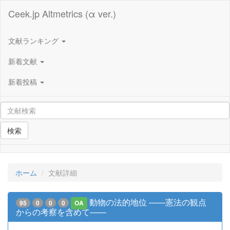
Ceek.jp Altmetrics (α ver.)
文献ランキング
新着文献
新着投稿
検索
ホーム
文献詳細
動物の法的地位 ――憲法の観点
95
0
0
0
OA
からの考察を含めて――