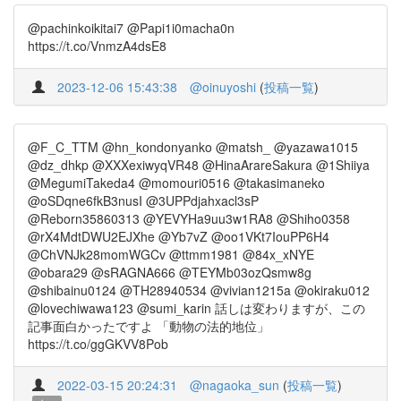
@pachinkoikitai7 @Papi1i0macha0n
https://t.co/VnmzA4dsE8
2023-12-06 15:43:38
@oinuyoshi
(
投稿一覧
)
@F_C_TTM @hn_kondonyanko @matsh_ @yazawa1015
@dz_dhkp @XXXexiwyqVR48 @HinaArareSakura @1Shiiya
@MegumiTakeda4 @momouri0516 @takasimaneko
@oSDqne6fkB3nusI @3UPPdjahxacl3sP
@Reborn35860313 @YEVYHa9uu3w1RA8 @Shiho0358
@rX4MdtDWU2EJXhe @Yb7vZ @oo1VKt7IouPP6H4
@ChVNJk28momWGCv @ttmm1981 @84x_xNYE
@obara29 @sRAGNA666 @TEYMb03ozQsmw8g
@shibainu0124 @TH28940534 @vivian1215a @okiraku012
@lovechiwawa123 @sumi_karin 話しは変わりますが、この
記事面白かったですよ 「動物の法的地位」
https://t.co/ggGKVV8Pob
2022-03-15 20:24:31
@nagaoka_sun
(
投稿一覧
)