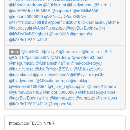
@MKsakuradrops
@30Hozumi
@Lladymame
@f_ure_t
@adAEWdez1IBIMMR
@cupppa1
@mikikik6666
@midori50000000
@z8NsCyDPbuKR5NE
@17YrRtGdU7otHRt
@poemchild0616
@khanasakuyahime
@38535yuki
@AmeRuna2020
@0gvB67B8dncwK7e
@kW3vDwBEI9gbpLt
@ruri0225
@poppen54
@k2kBcTiP82T4D13
@xuhMXnjVjZUxylY
@buraraisu
@teru_m_t_9_9
31
@CrnTEYpzmddbh9N
@MYdndw
@noe3noe3noe3
@megumiku3
@MinamishinaTnr
@nekopoketoyoji
@blue73rose
@J9uPrYcb4ZfSYuU
@MU07253956
@nakakocat
@pat_nekoshippo3
@IR5syir1a1gxChL
@Lladymame
@MKsakuradrops
@unnkiup
@winnerw81099564
@f_ure_t
@cupppa1
@tomo212hero
@yume32591482
@midori50000000
@khanasakuyahime
@0gvB67B8dncwK7e
@karin02255
@ruri0225
@ein10041
@k2kBcTiP82T4D13
@poppen54
https://t.co/FEvCtHNY6R