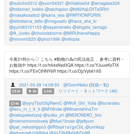
@suiccho0312
@yuon54321
@chiakisa04
@amagasa328
@hidamari_bokko
@sachapico
@bt820qLGYTaSRr0
@masakosaito2
@isana_sea
@PAPIYONPURIN
@shiratama_latte
@megusatc
@hana_sha_ki
@yumi63101153
@sayamaneko
@singata_tamago
@A_Junko
@chocolatcorne
@MIRUhanaHappy
@nnnvm0225
@pinot1996
@reitopia
今夜21時から♡ こちら #動物の為の民法改正 、参考に資料・
お勉強中 https://t.co/h64sNsd3QA https://t.co/YJuueKoTIX
https://t.co/FEvCtHNY6R https://t.co/DjzVyb619S
2021-03-28 14:08:53
@GoenNeko
(
投稿一覧
)
リツイート・ネットワーク (46)
38
36
0.530
@yyryTby53IgRwmC
@Wolf_Girl_Yulia
@buraraisu
46
@teru_m_t_9_9
@MYdndw
@MinamishinaTnr
@nekopoketoyoji
@suika_yh
@NEKONEKO_3no
@mememomolovely
@blue73rose
@ja8yum
@pat_nekoshippo3
@IR5syir1a1gxChL
@unnkiup
@winnerw81099564
@VyZXbRkjSdhDo9B