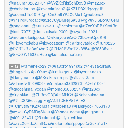
@majuran32829731
@VyZXbRkjSdhDo9B
@mz23ex
@chokotanton
@lovemimisan2
@K7TD8XiBqzzggIF
@poemchild0616
@TCm3tn9YK2XoMa1
@nabena3
@Y4sirokurocat
@a5zq7CyDMRqSK3u
@gV8v5lSBoYOi0eM
@jongjonnu
@400122401
@5colorcat
@oZvcXoRBxXimfRc
@toshi7077
@donsupisaku2000
@azyarin_2021
@mofumofusippopo
@aikaryou
@aOf73bUenQpqKRt
@i_lovemekabu
@ilovecatsgm
@earlgreyatdqx
@ruri0225
@DZBTxRtq3o04hqD
@ZHZ6PVYaTZx8854
@38535yuki
@SxQl3W1533isHup
@kontatsumercury
@ameneko29
@06a8bro1991s02
@143sakura88
42
@Hngi2NL7Ap9X4sp
@kimikage07
@kiyorin4neko
@Lladymame
@MKsakuradrops
@silvias13am
@winnerw81099564
@majuran32829731
@ein10041
@kagoshima_vegan
@momo85659294
@mz23ex
@ringokko_
@7LRavG3j30mMHCd
@Nekosuimama
@K7TD8XiBqzzggIF
@ANTIDEEPSTATE3
@TCm3tn9YK2XoMa1
@nabena3
@Huskydo47053173
@a5zq7CyDMRqSK3u
@Y4sirokurocat
@jongjonnu
@400122401
@5colorcat
@miya_wildcat
@oZvcXoRBxXimfRc
@mofumofusippopo
@Suzu1x1x