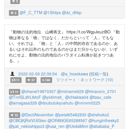
3
@F_C_TTM
@1Shiiya
@dz_dhkp
3
『動物の法的地位 山﨑将文』 https://t.co/WgpJeuzIBO 『動
物は単なる「物」ではなく、だからといって「人」でもな
い。それでは、「物」と「人」の中間的存在であるのか、あ
るいはそれ以外のものであるのかはまだ分からないが、いず
れにせよ、動物の法的地位のパラダイム転換が起きつつあ
る。』
2022-02-09 22:39:54
@a_hosokawa
(
投稿一覧
)
リツイート・ネットワーク (10)
11
37
0.168
@chanel19870307
@mimame629
@hinacoro_2701
10
@TnrlSLdlrLtktoF
@yoi0mati_
@chiakisa04
@tasu_cafe
@amagasa328
@doubutukyushutu
@nnnvm0225
@Dec0November
@petal65482830
@shshoko2
32
@OBQKjRxtVUiGleo
@ORANGE65288567
@hunginthesky2
@pat_nekoshippo3
@usa_ren
@UedaMimi
@abababa_P