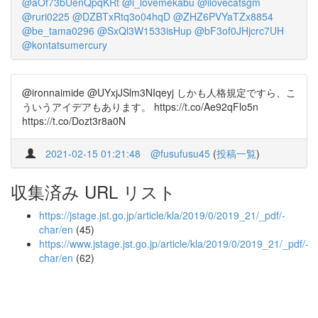
@aOf73bUenQpqKRt
@i_lovemekabu
@ilovecatsgm
@ruri0225
@DZBTxRtq3o04hqD
@ZHZ6PVYaTZx8854
@be_tama0296
@SxQl3W1533isHup
@bF3of0JHjcrc7UH
@kontatsumercury
@ironnaimide @UYxjJSlm3NIqeyj しかも人格規定ですら、こ
ういうアイデアもあります。 https://t.co/Ae92qFlo5n
https://t.co/Dozt3r8a0N
2021-02-15 01:21:48
@fusufusu45
(
投稿一覧
)
収集済み URL リスト
https://jstage.jst.go.jp/article/kla/2019/0/2019_21/_pdf/-
char/en
(45)
https://www.jstage.jst.go.jp/article/kla/2019/0/2019_21/_pdf/-
char/en
(62)