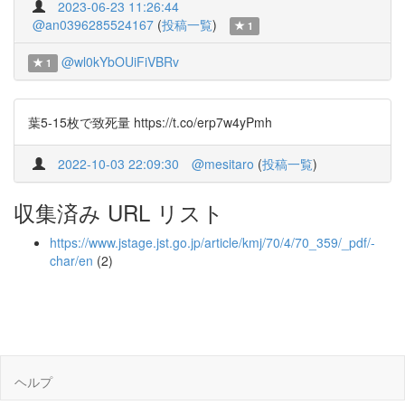
2023-06-23 11:26:44
@an0396285524167
(
投稿一覧
)
1
@wl0kYbOUiFiVBRv
1
葉5-15枚で致死量 https://t.co/erp7w4yPmh
2022-10-03 22:09:30
@mesitaro
(
投稿一覧
)
収集済み URL リスト
https://www.jstage.jst.go.jp/article/kmj/70/4/70_359/_pdf/-
char/en
(2)
ヘルプ