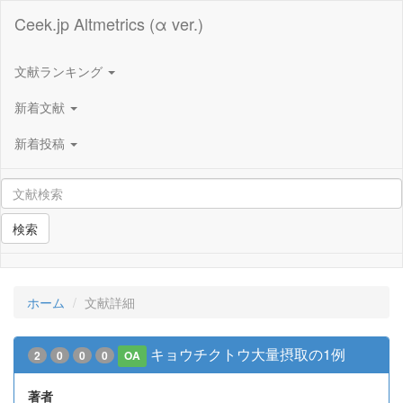
Ceek.jp Altmetrics (α ver.)
文献ランキング
新着文献
新着投稿
検索
ホーム
文献詳細
キョウチクトウ大量摂取の1例
2
0
0
0
OA
著者