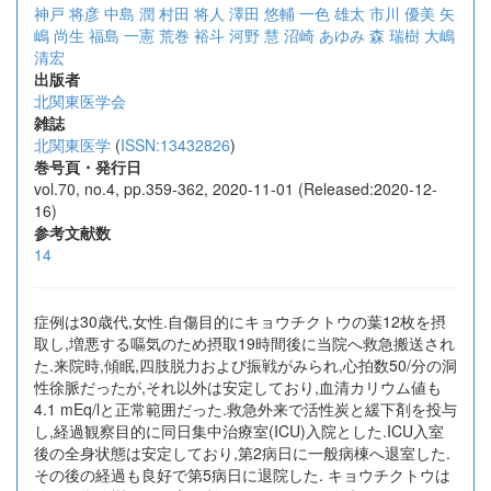
神戸 将彦
中島 潤
村田 将人
澤田 悠輔
一色 雄太
市川 優美
矢
嶋 尚生
福島 一憲
荒巻 裕斗
河野 慧
沼崎 あゆみ
森 瑞樹
大嶋
清宏
出版者
北関東医学会
雑誌
北関東医学
(
ISSN:13432826
)
巻号頁・発行日
vol.70, no.4, pp.359-362, 2020-11-01 (Released:2020-12-
16)
参考文献数
14
症例は30歳代,女性.自傷目的にキョウチクトウの葉12枚を摂
取し,増悪する嘔気のため摂取19時間後に当院へ救急搬送され
た.来院時,傾眠,四肢脱力および振戦がみられ,心拍数50/分の洞
性徐脈だったが,それ以外は安定しており,血清カリウム値も
4.1 mEq/lと正常範囲だった.救急外来で活性炭と緩下剤を投与
し,経過観察目的に同日集中治療室(ICU)入院とした.ICU入室
後の全身状態は安定しており,第2病日に一般病棟へ退室した.
その後の経過も良好で第5病日に退院した. キョウチクトウは