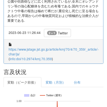
公園や街路樹などに広く利用されているが,全木にオレアンド
リン等の強心配糖体を含むため有毒である.国内でのキョウチ
クトウ中毒の報告は極めて稀だが,重症化し死亡に至る場合も
あるので,早期からの中毒物質同定および積極的な治療介入が
重要である.
2023-06-23 11:26:44
Twitter
2 + 1
https://www.jstage.jst.go.jp/article/kmj/70/4/70_359/_article/-
char/ja/
(
info:doi/10.2974/kmj.70.359
)
言及状況
変動（ピーク前後）
変動（月別）
分布
合計
Twitter (通常)
1.00