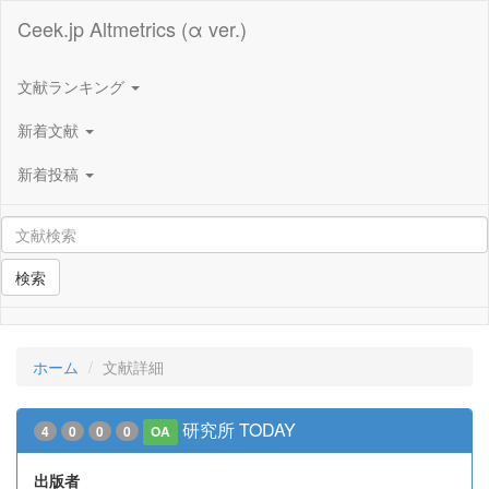
Ceek.jp Altmetrics (α ver.)
文献ランキング
新着文献
新着投稿
検索
ホーム
文献詳細
研究所 TODAY
4
0
0
0
OA
出版者