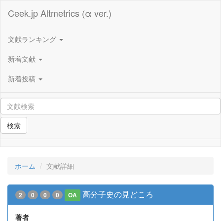
Ceek.jp Altmetrics (α ver.)
文献ランキング
新着文献
新着投稿
検索
ホーム
文献詳細
高分子史の見どころ
2
0
0
0
OA
著者