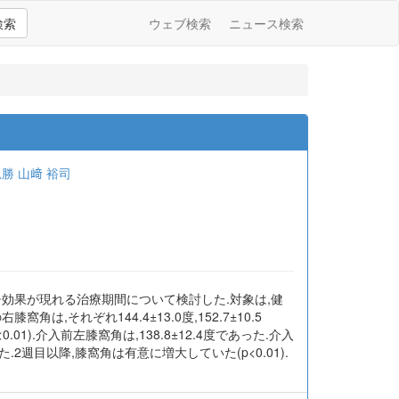
検索
ウェブ検索
ニュース検索
忠勝
山﨑 裕司
効果が現れる治療期間について検討した.対象は,健
膝窩角は,それぞれ144.4±13.0度,152.7±10.5
0.01).介入前左膝窩角は,138.8±12.4度であった.介入
.1度であった.2週目以降,膝窩角は有意に増大していた(p<0.01).