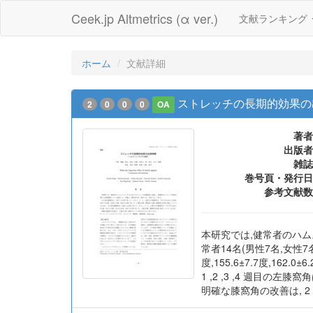
Ceek.jp Altmetrics (α ver.)
文献ランキング
ホーム
文献詳細
ストレッチの長期的効果の
2
0
0
0
OA
著者
出版者
雑誌
巻号頁・発行日
参考文献数
本研究では,健常者のハ
常者14名(男性7名,女性7名)
度,155.6±7.7度,16
1 ,2 ,3 ,4 週目の左膝窩
明確な膝窩角の改善は, 