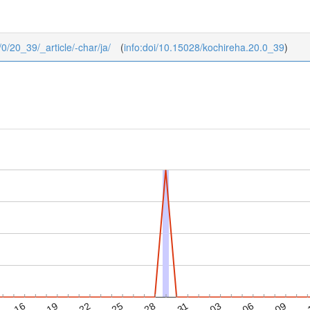
/0/20_39/_article/-char/ja/
(
info:doi/10.15028/kochireha.20.0_39
)