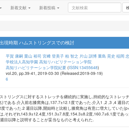
新着文献
新着投稿
出現時期 ハムストリングスでの検討
平賀 康嗣
栗山 裕司
宮﨑 登美子
柏 智之
片山 訓博
重島 晃史
稲岡 
学校法人高知学園 高知リハビリテーション学院
高知リハビリテーション学院紀要
(
ISSN:13455648
)
vol.20, pp.39-41, 2019-03-30 (Released:2019-09-19)
6
ムストリングスに対するストレッチを継続的に実施し,持続的なストレッチ
である.介入前右膝窩角は,137.7±12.1度であった.介入1 ,2 ,3 ,4 週目の右
2.0±6.2度であった.2 週目以降,開始時と比較し膝窩角は有意に増大していた(p<
角は,それぞれ143.9±12.4度,151.3±7.8度,154.3±8.2度,160.7±6
2 週目以降と説明することが妥当なものと考えられた.