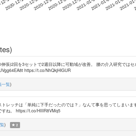
2021-01-06
2021-01-09
2021-01
-12-16
2
2020-12-19
2020-12-22
2020-12-25
2020-12-28
2020-12-31
2021-01-03
tes)
縮,30秒伸張)2回を3セットで2週目以降に可動域が改善。 腰の介入研究で
EA8t https://t.co/NhQkjHlGUR
稿一覧
)
ストレッチは「単純に下手だったのでは？」なんて事を思ってしまいます
ps://t.co/HIIIR8VMq5
覧
)
2