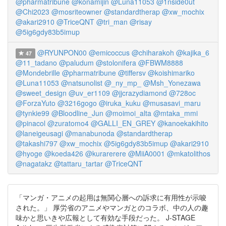
@pharmatribune
@konamijin
@Luna11053
@1nside0ut
@Chi2023
@mosriteowner
@standardtherap
@xw_mochix
@akari2910
@TriceQNT
@tri_man
@risay
@5ig6gdy83b5imup
@RYUNPON00
@emicoccus
@chiharakoh
@kajika_6
47
@11_tadano
@paludum
@stolonifera
@FBWM8888
@Mondebrille
@pharmatribune
@tiffersv
@koishimariko
@Luna11053
@natsunolist
@_ny_mp_
@Msh_Yonezawa
@sweet_design
@uv_er1109
@jjcrazydiamond
@728oc
@ForzaYuto
@3216gogo
@iruka_kuku
@musasavi_maru
@tynkie99
@Bloodline_Jun
@moimoi_alta
@mtaka_mmi
@pinacol
@zuratomo4
@GALLI_EN_GREY
@kanoekakihito
@laneigeusagi
@manabunoda
@standardtherap
@takashi797
@xw_mochix
@5ig6gdy83b5imup
@akari2910
@hyoge
@koeda426
@kurarerere
@MiiA0001
@mkatolithos
@nagatakz
@tattaru_tartar
@TriceQNT
「マンガ・アニメの起用は無関心層への訴求に有用性が示唆
された。」 厚労省のアニメやマンガとのコラボ、中の人の趣
味かと思いきや広報として有効な手段だった。 J-STAGE