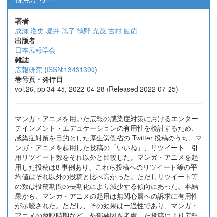
著者
成瀨 浩史
堀井 聡子
鶴野 充茂
吉村 健佑
出版者
日本広報学会
雑誌
広報研究
(
ISSN:13431390
)
巻号頁・発行日
vol.26, pp.34-45, 2022-04-28 (Released:2022-07-25)
マンガ・アニメを用いた広報の感染症対策におけるエンター
テインメント・エデュケーションの有用性を検討するため、
感染症対策を目的とした厚生労働省の Twitter 投稿のうち、マ
ンガ・アニメを起用した投稿の「いいね」、リツイート、引
用リツイート数をそれ以外と比較した。マンガ・アニメを起
用した投稿は8 事例あり、これら投稿へのリツイート等の平
均値はそれ以外の投稿と比べ高かった。ただしリツイート等
の数は投稿期間の長期化により減少する傾向にあった。本結
果から、マンガ・アニメの起用は無関心層への訴求に有用性
が示唆された。ただし、その効果は一過性であり、マンガ・
アニメの放映時期など、外部要因を考慮した投稿により広報