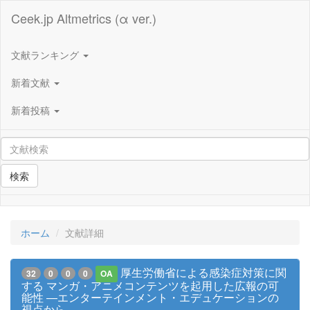
Ceek.jp Altmetrics (α ver.)
文献ランキング
新着文献
新着投稿
検索
ホーム
文献詳細
厚生労働省による感染症対策に関
32
0
0
0
OA
する マンガ・アニメコンテンツを起用した広報の可
能性 ―エンターテインメント・エデュケーションの
視点から―