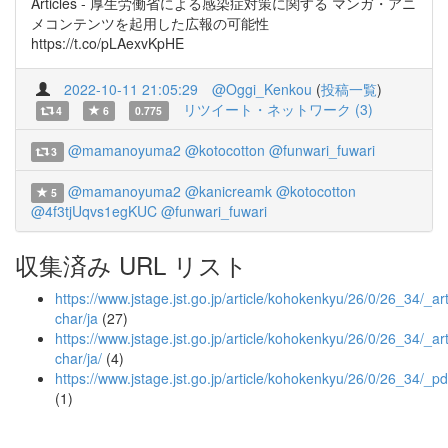
Articles - 厚生労働省による感染症対策に関する マンガ・アニ
メコンテンツを起用した広報の可能性
https://t.co/pLAexvKpHE
2022-10-11 21:05:29
@Oggi_Kenkou
(
投稿一覧
)
リツイート・ネットワーク (3)
4
6
0.775
@mamanoyuma2
@kotocotton
@funwari_fuwari
3
@mamanoyuma2
@kanicreamk
@kotocotton
5
@4f3tjUqvs1egKUC
@funwari_fuwari
収集済み URL リスト
https://www.jstage.jst.go.jp/article/kohokenkyu/26/0/26_34/_art
char/ja
(27)
https://www.jstage.jst.go.jp/article/kohokenkyu/26/0/26_34/_art
char/ja/
(4)
https://www.jstage.jst.go.jp/article/kohokenkyu/26/0/26_34/_pd
(1)