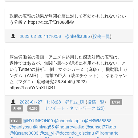
政府の広報の効果が無関心層に対して有効かもしれないとい
う分析？ https://t.co/FfQ1866fMv
2023-02-20 11:10:56
@hkefka385
(
投稿一覧
)
厚生労働省の漫画・アニメを起用した感染対策の広報は、一
過性ではあるが、無関心層への訴求に有用かもしれない、と
いうTwitterの解析。 例：マジンガーＺ（麻疹）、機動戦士ガ
ンダム（AMR）、進撃の巨人（咳エチケット）、ゆるキャン
△（マダニ） 広報研究.26:34-45,(2022)
https://t.co/YrNbXLfXB1
2023-01-27 11:18:28
@Fizz_DI
(
投稿一覧
)
26
リツイート・ネットワーク (25)
60
0.263
@RYUNPON00
@chocolalapin
@FBWM8888
25
@pantyosu
@miyaq55
@hetareyakiko
@sunset77koto
@Kasane0603
@za_yi
@docendo_discimu
@Ironmarto