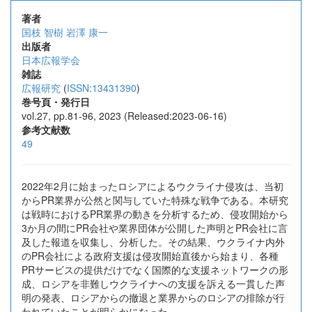
著者
国枝 智樹
岩澤 康一
出版者
日本広報学会
雑誌
広報研究
(
ISSN:13431390
)
巻号頁・発行日
vol.27, pp.81-96, 2023 (Released:2023-06-16)
参考文献数
49
2022年2月に始まったロシアによるウクライナ侵攻は、当初
からPR業界が公然と関与していた特殊な戦争である。本研究
は戦時におけるPR業界の動きを分析するため、侵攻開始から
3か月の間にPR会社や業界団体が公開した声明とPR会社に言
及した報道を収集し、分析した。その結果、ウクライナ内外
のPR会社による政府支援は侵攻開始直後から始まり、各種
PRサービスの提供だけでなく国際的な支援ネットワークの形
成、ロシアを非難しウクライナへの支援を訴える一貫した声
明の発表、ロシアからの撤退と業界からのロシアの排除が行
われていたことが明らかになった。