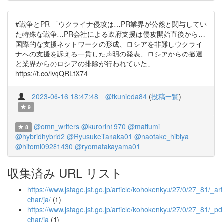
#戦争とPR 「ウクライナ侵攻は…PR業界が公然と関与してい
た特殊な戦争…PR会社による政府支援は侵攻開始直後から…
国際的な支援ネットワークの形成、ロシアを非難しウクライ
ナへの支援を訴える一貫した声明の発表、ロシアからの撤退
と業界からのロシアの排除が行われていた」
https://t.co/lvqQRLtX74
2023-06-16 18:47:48
@tkunieda84
(
投稿一覧
)
9
@omn_writers
@kurorin1970
@maffumi
8
@hybridhybrid2
@RyusukeTanaka01
@naotake_hibiya
@hitomi09281430
@ryomatakayama01
収集済み URL リスト
https://www.jstage.jst.go.jp/article/kohokenkyu/27/0/27_81/_art
char/ja/
(1)
https://www.jstage.jst.go.jp/article/kohokenkyu/27/0/27_81/_pd
char/ja
(1)