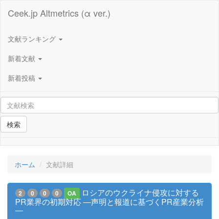
Ceek.jp Altmetrics (α ver.)
文献ランキング
新着文献
新着投稿
検索
ホーム
文献詳細
ロシアのウクライナ侵攻に対する
2
0
0
0
OA
PR業界の初期対応 ―声明と報道に基づくPR産業分析
―