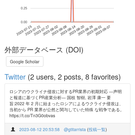
0.25
0.00
2023-09-01
2023-07-15
2023-08-02
2023-08-20
2023-09-07
2023-07-21
2023-08-08
2023-08-26
2023-07-27
2023-08-14
外部データベース (DOI)
Google Scholar
Twitter
(2 users, 2 posts, 8 favorites)
ロシアのウクライナ侵攻に対するPR業界の初期対応 ―声明
と報道に基づくPR産業分析― 国枝 智樹, 岩澤 康一 要
旨:2022 年 2 月に始まったロシアによるウクライナ侵攻は、
当初から PR 業界が公然と関与していた特殊 な戦争である。
https://t.co/Tn3G0obvas
2023-08-12 20:53:58
@gtitarrista
(
投稿一覧
)