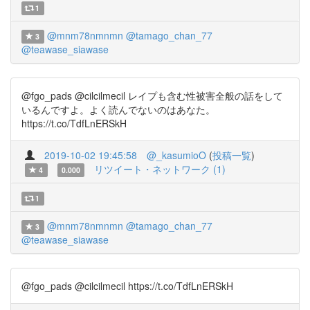
1
@mnm78nmnmn
@tamago_chan_77
3
@teawase_siawase
@fgo_pads @cilcilmecil レイプも含む性被害全般の話をして
いるんですよ。よく読んでないのはあなた。
https://t.co/TdfLnERSkH
2019-10-02 19:45:58
@_kasumioO
(
投稿一覧
)
リツイート・ネットワーク (1)
4
0.000
1
@mnm78nmnmn
@tamago_chan_77
3
@teawase_siawase
@fgo_pads @cilcilmecil https://t.co/TdfLnERSkH