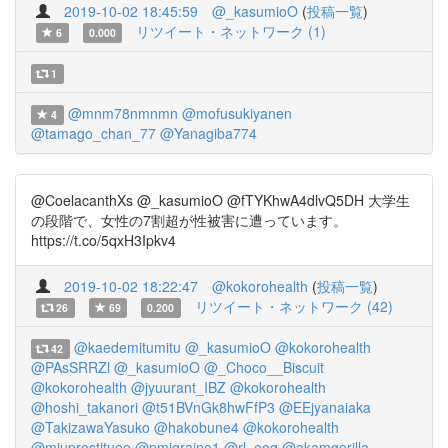
2019-10-02 18:45:59
@_kasumioO
(
投稿一覧
)
リツイート・ネットワーク (1)
6
0.000
1
@mnm78nmnmn
@mofusukiyanen
4
@tamago_chan_77
@Yanagiba774
@CoelacanthXs @_kasumioO @fTYKhwA4dlvQ5DH 大学生
の段階で、女性の7割超が性被害に遭っています。
https://t.co/5qxH3Ipkv4
2019-10-02 18:22:47
@kokorohealth
(
投稿一覧
)
リツイート・ネットワーク (42)
26
69
0.200
@kaedemitumitu
@_kasumioO
@kokorohealth
42
@PAsSRRZl
@_kasumioO
@_Choco__Biscuit
@kokorohealth
@jyuurant_IBZ
@kokorohealth
@hoshi_takanori
@t51BVnGk8hwFfP3
@EEjyanaiaka
@TakizawaYasuko
@hakobune4
@kokorohealth
@miuprostituee
@pmigraine1
@rl_eoq
@akamgorilla