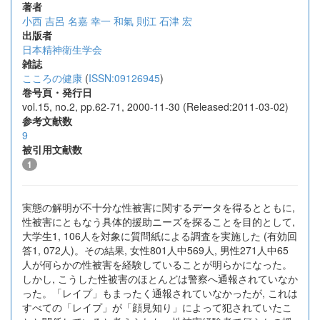
著者
小西 吉呂
名嘉 幸一
和氣 則江
石津 宏
出版者
日本精神衛生学会
雑誌
こころの健康
(
ISSN:09126945
)
巻号頁・発行日
vol.15, no.2, pp.62-71, 2000-11-30 (Released:2011-03-02)
参考文献数
9
被引用文献数
1
実態の解明が不十分な性被害に関するデータを得るとともに,
性被害にともなう具体的援助ニーズを探ることを目的として,
大学生1, 106人を対象に質問紙による調査を実施した (有効回
答1, 072人)。その結果, 女性801人中569人, 男性271人中65
人が何らかの性被害を経験していることが明らかになった。
しかし, こうした性被害のほとんどは警察へ通報されていなか
った。「レイプ」もまったく通報されていなかったが, これは
すべての「レイプ」が「顔見知り」によって犯されていたこ