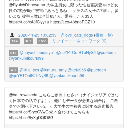
@RyuichiYoneyama 大学生男女に限った性被害調査やけど女
性の7割が既に被害にあっとるね。 クラスの女子の7割…。多
いよな 被害人数は合計634人、通報した人33人
https://t.co/xA8fCiyy1u https://t.co/48bnoRGZ79
2020-11-25 13:02:39
@love_cats_dogs
(
投稿一覧
)
リツイート・ネットワーク (6)
4
7
0.500
@hayachineusuyu1
@qcYPTOotBTbNyS5
@pueteen
6
@yankumikourin99
@little_pcs
@kimura_amy
@kei6955
@pueteen
6
@qcYPTOotBTbNyS5
@yankumikourin99
@ba_rowaseda こちらご参照ください（ナイジェリアではな
く日本での話ですよ）。 他にもデータが必要な場合は、ご自
身でお調べ下さいね。 ○ 大学生の性被害に関する調査報告
https://t.co/SryeGVwGo2 ○ 合わせてこちらも
https://t.co/8yXgDQlO8G