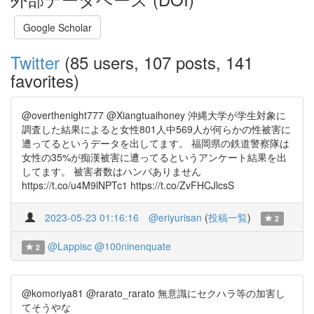
Google Scholar
Twitter
(85 users, 107 posts, 141
favorites)
@overthenight777 @Xiangtuaihoney 沖縄大学が学生対象に
調査した結果によると女性801人中569人が何らかの性被害に
遭ってるというデータを出してます。 福岡県の鉄道警察隊は
女性の35%が痴漢被害に遭ってるというアンケート結果を出
してます。 被害者数はハンパありません
https://t.co/u4M9lNPTc1 https://t.co/ZvFHCJlcsS
2023-05-23 01:16:16
@eriyurisan
(
投稿一覧
)
2
@Lappisc
@100ninenquate
2
@komoriya81 @rarato_rarato 無意識にセクハラ等の加害し
てそうやな