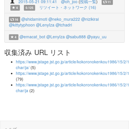
2015-05-21 09:11:41
@oh_joo
(
投稿一覧
)
11
リツイート・ネットワーク (16)
4
0.125
@shidamimoti
@neko_mura222
@nizikirai
16
@kittytyphoon
@LenyIza
@tchadri
@emacat_bot
@LenyIza
@sabu888
@yayu_uu
4
収集済み URL リスト
https://www.jstage.jst.go.jp/article/kokoronokenkou1986/15/2/
char/ja/
(5)
https://www.jstage.jst.go.jp/article/kokoronokenkou1986/15/2
(79)
https://www.jstage.jst.go.jp/article/kokoronokenkou1986/15/2/
char/ja
(2)
ヘルプ