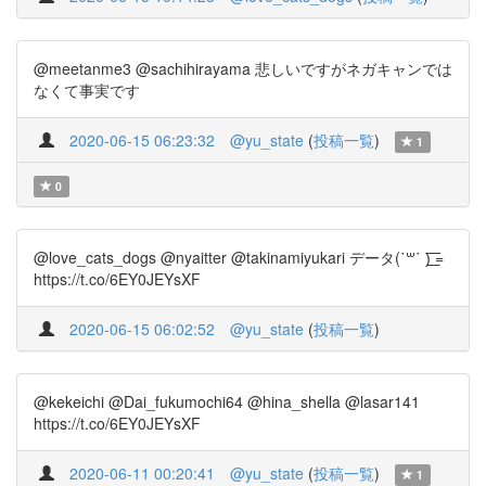
@meetanme3 @sachihirayama 悲しいですがネガキャンでは
なくて事実です
2020-06-15 06:23:32
@yu_state
(
投稿一覧
)
1
0
@love_cats_dogs @nyaitter @takinamiyukari データ(˙꒳​˙ )͟͟͞͞ =
https://t.co/6EY0JEYsXF
2020-06-15 06:02:52
@yu_state
(
投稿一覧
)
@kekeichi @Dai_fukumochi64 @hina_shella @lasar141
https://t.co/6EY0JEYsXF
2020-06-11 00:20:41
@yu_state
(
投稿一覧
)
1