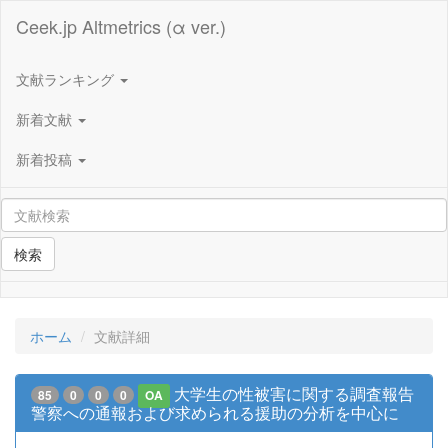
Ceek.jp Altmetrics (α ver.)
文献ランキング
新着文献
新着投稿
検索
ホーム
文献詳細
大学生の性被害に関する調査報告
85
0
0
0
OA
警察への通報および求められる援助の分析を中心に