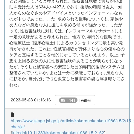
とと関係していると考えられた。性被害経験者で何らかの援
助を受けた人は634人中427人であり, 援助の種類は友人・知
人からのなぐさめやアドバイスといったインフォーマルなも
のが中心であった。また, 求められる援助についても, 家族や
友人などの身近な人に援助を求める傾向が強かった。したが
って, 性被害経験に対しては, インフォーマルなサポートにも
一定の意味があると考えられた。他方で, 専門的な援助では,
心理療法士 (臨床心理士) によるカウンセリングに最も高い期
待が示された。これは, 性被害経験が身体よりも心の傷や心の
ケアと直結することを端的に示しているといえよう。以上, 予
想を上回る多数の人に性被害経験のあることが明らかになっ
たが, そうした被害者への安定した公的専門的援助システムは
整備されていないか, または十分に機能しておらず, 身近な人
に頼るか, 自分だけで悩む孤立した被害者の姿も浮き彫りにさ
れた。
2023-05-23 01:16:16
Twitter
85 + 141
https://www.jstage.jst.go.jp/article/kokoronokenkou1986/15/2/15_
char/ja/
(
info:doi/10.11383/kokoronokenkou1986.15.2_62
)