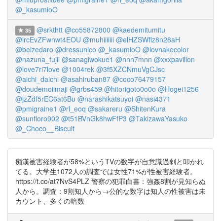
@_kasumioO
@srkthtt
@co55872800
@kaedemitumitu
35
@ircEvZFwnwt4EOU
@muhiiiiiii
@elHZSWflz8n28aH
@belzedaro
@dressunico
@_kasumioO
@lovnakecolor
@nazuna_fujii
@sanagiwokue1
@nnn7mnn
@xxxpavilion
@love7ri7love
@1004rek
@3f5XZCNmuVgCJsc
@aichi_daichi
@asahiruban87
@coco76479157
@doudemoiimaji
@grbs459
@hitorigoto0o0o
@Hogei1256
@jzZdf5rEC6at6Bu
@narashikatsuyoi
@nasi4371
@pmigraine1
@rl_eoq
@sakareru
@ShitenKura
@sunfloro902
@t51BVnGk8hwFfP3
@TakizawaYasuko
@_Choco__Biscuit
痴漢被害経験者が58%というTVの数字が自意識過剰と叩かれ
てる。大学生1072人の調査では女性71%が性被害経験者。
https://t.co/at7NvS4PLZ 警察の犯罪白書：強姦8割が見知らぬ
人から。調査：9割知人から→公的な数字は知人の性被害は未
カウント、多くの暗数