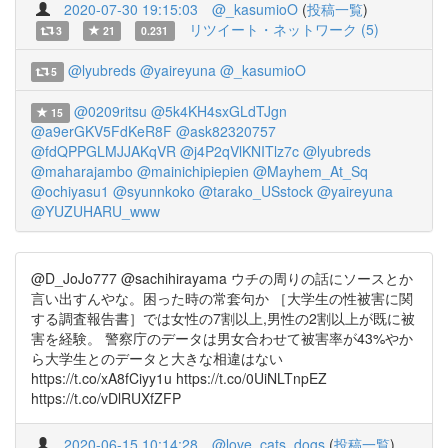
2020-07-30 19:15:03
@_kasumioO
(
投稿一覧
)
リツイート・ネットワーク (5)
3
21
0.231
@lyubreds
@yaireyuna
@_kasumioO
5
@0209ritsu
@5k4KH4sxGLdTJgn
15
@a9erGKV5FdKeR8F
@ask82320757
@fdQPPGLMJJAKqVR
@j4P2qVlKNITlz7c
@lyubreds
@maharajambo
@mainichipiepien
@Mayhem_At_Sq
@ochiyasu1
@syunnkoko
@tarako_USstock
@yaireyuna
@YUZUHARU_www
@D_JoJo777 @sachihirayama ウチの周りの話にソースとか
言い出すんやな。困った時の常套句か ［大学生の性被害に関
する調査報告書］では女性の7割以上,男性の2割以上が既に被
害を経験。 警察庁のデータは男女合わせて被害率が43%やか
ら大学生とのデータと大きな相違はない
https://t.co/xA8fCiyy1u https://t.co/0UiNLTnpEZ
https://t.co/vDlRUXfZFP
2020-06-15 10:14:28
@love_cats_dogs
(
投稿一覧
)