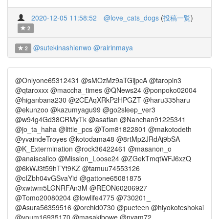
2020-12-05 11:58:52
@love_cats_dogs
(
投稿一覧
)
2
@sutekinashienwo
@rairinmaya
2
@Onlyone65312431 @sMOzMz9aTGijpcA @taropin3
@qtaroxxx @maccha_times @QNews24 @ponpoko02004
@higanbana230 @2CEAqXRkP2HPGZT @haru335haru
@ekunzoo @kazumyagu99 @go2sleep_ver3
@w94g4Gd38CRMyTk @asatian @Nanchan91225341
@jo_ta_haha @little_pcs @Tom81822801 @makotodeth
@yvaindeTroyes @kotodama48 @8rtMp2JRdAj9bSA
@K_Extermination @rock36422461 @masanon_o
@anaiscalico @Mission_Loose24 @ZGekTmqtWFJ6xzQ
@6kWJ3t59hTYt9KZ @tamuu74553126
@cIZbh04vGSvaYid @gattone65081875
@xwtwm5LGNRFAn3M @REON60206927
@Tomo20080204 @lowlife4775 @730201_
@Asura56359516 @orchid0730 @pueteen @hiyokoteshokai
@youm16935170 @masakibowe @nyam72