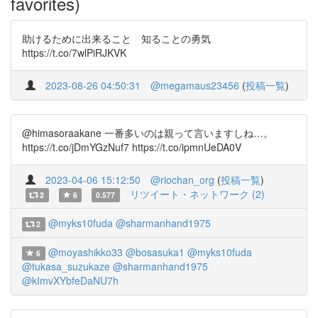
favorites)
助けるために出来ること 知ることの勇気
https://t.co/7wlPiRJKVK
2023-08-26 04:50:31
@megamaus23456
(
投稿一覧
)
@himasoraakane 一番多いのは親って言いますしね…。
https://t.co/jDmYGzNuf7 https://t.co/ipmnUeDA0V
2023-04-06 15:12:50
@riochan_org
(
投稿一覧
)
リツイート・ネットワーク (2)
2
6
0.577
@myks10fuda
@sharmanhand1975
2
@moyashikko33
@bosasuka1
@myks10fuda
6
@tukasa_suzukaze
@sharmanhand1975
@kImvXYbfeDaNU7h