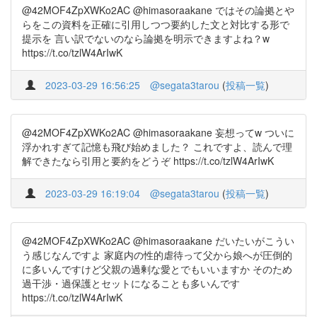
@42MOF4ZpXWKo2AC @himasoraakane ではその論拠とや
らをこの資料を正確に引用しつつ要約した文と対比する形で
提示を 言い訳でないのなら論拠を明示できますよね？w
https://t.co/tzlW4ArIwK
2023-03-29 16:56:25
@segata3tarou
(
投稿一覧
)
@42MOF4ZpXWKo2AC @himasoraakane 妄想ってw ついに
浮かれすぎて記憶も飛び始めました？ これですよ、読んで理
解できたなら引用と要約をどうぞ https://t.co/tzlW4ArIwK
2023-03-29 16:19:04
@segata3tarou
(
投稿一覧
)
@42MOF4ZpXWKo2AC @himasoraakane だいたいがこうい
う感じなんですよ 家庭内の性的虐待って父から娘へが圧倒的
に多いんですけど父親の過剰な愛とでもいいますか そのため
過干渉・過保護とセットになることも多いんです
https://t.co/tzlW4ArIwK