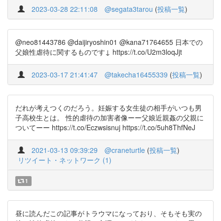
2023-03-28 22:11:08
@segata3tarou
(
投稿一覧
)
@neo81443786 @daijiryoshin01 @kana71764655 日本での
父娘性虐待に関するものです↓ https://t.co/U2m3loqJjt
2023-03-17 21:41:47
@takecha16455339
(
投稿一覧
)
だれが考えつくのだろう。妊娠する女生徒の相手がいつも男
子高校生とは。 性的虐待の加害者像ーー父娘近親姦の父親に
ついてーー https://t.co/Eczwsisnuj https://t.co/5uh8ThfNeJ
2021-03-13 09:39:29
@craneturtle
(
投稿一覧
)
リツイート・ネットワーク (1)
1
昼に読んだこの記事がトラウマになっており、そもそも実の