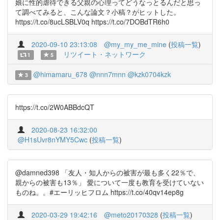
娘に性的虐待できる父親の心理ってどうなっとるんだと思っ
て調べてみると、こんな論文？小稿？がヒットした。
https://t.co/8ucLSBLV0q https://t.co/7DOBdTR6h0
2020-09-10 23:13:08
@my_my_me_mine
(
投稿一覧
)
リツイート・ネットワーク
1
5
@himamaru_678
@nnn7mnn
@kzk0704kzk
3
https://t.co/2W0ABBdcQT
2020-08-23 16:32:00
@H1sUvr8nYMY5Cwc
(
投稿一覧
)
@damned398 「友人・知人からの被害が最も多く22％で、
親からの被害も13％」 愛について一度も教育を受けていない
ものね。。#エーリッヒフロム https://t.co/40qv14ep8g
2020-03-29 19:42:16
@meto20170328
(
投稿一覧
)