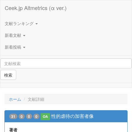
Ceek.jp Altmetrics (α ver.)
文献ランキング
新着文献
新着投稿
検索
ホーム
文献詳細
性的虐待の加害者像
31
0
0
0
OA
著者