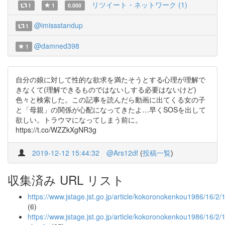
リツイート・ネットワーク (1)
1
1
0.000
@imissstandup
1
@damned398
1
自分の娘に対して性的な欲求を満たそうとする心理が理解で
きなくて(理解できるものではないしする必要はないけど)
色々と検索した。この記事を読んだら動画に出てくる女の子
と「母親」の関係が心配になってきたよ…早くSOSを出して
欲しい。トラウマになってしまう前に。
https://t.co/WZZkXgNR3g
2019-12-12 15:44:32
@Ars12df
(
投稿一覧
)
収集済み URL リスト
https://www.jstage.jst.go.jp/article/kokoronokenkou1986/16/2
(6)
https://www.jstage.jst.go.jp/article/kokoronokenkou1986/16/2/