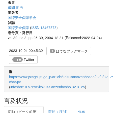
著者
儀間 朝浩
出版者
国際安全保障学会
雑誌
国際安全保障
(
ISSN:13467573
)
巻号頁・発行日
vol.32, no.3, pp.25-39, 2004-12-31 (Released:2022-04-24)
2023-10-21 20:45:32
はてなブックマーク
1
Twitter
1 + 0
https://www.jstage.jst.go.jp/article/kokusaianzenhosho/32/3/32_25/
char/ja/
(
info:doi/10.57292/kokusaianzenhosho.32.3_25
)
言及状況
変動（ピーク前後）
変動（月別）
分布