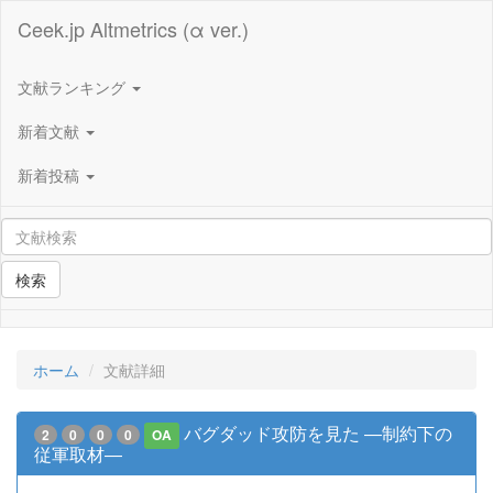
Ceek.jp Altmetrics (α ver.)
文献ランキング
新着文献
新着投稿
検索
ホーム
文献詳細
バグダッド攻防を見た ―制約下の
2
0
0
0
OA
従軍取材―