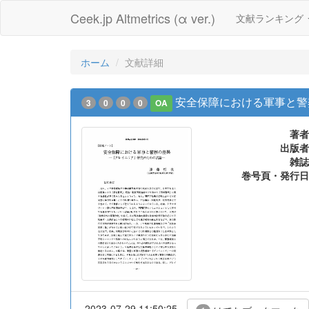
Ceek.jp Altmetrics (α ver.)
文献ランキング
ホーム
文献詳細
安全保障における軍事と警
3
0
0
0
OA
著者
出版者
雑誌
巻号頁・発行日
2023-07-29 11:50:25