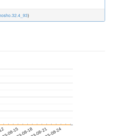
nhosho.32.4_93
)
-12
023-08-15
2023-08-18
2023-08-21
2023-08-24