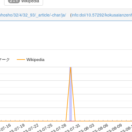
Wikipedia
2 + 1
enhosho/32/4/32_93/_article/-char/ja/
(
info:doi/10.57292/kokusaianze
マーク
Wikipedia
2023-08-06
2023-08-09
2023-08
-07-16
2
2023-07-19
2023-07-22
2023-07-25
2023-07-28
2023-07-31
2023-08-03