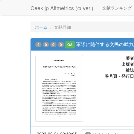
Ceek.jp Altmetrics (α ver.)
文献ランキング
ホーム
文献詳細
軍隊に随伴する文民の武力
2
0
0
0
OA
著者
出版者
雑誌
巻号頁・発行日
2023-06-21 22:10:05