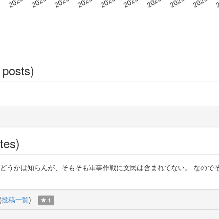
 posts)
tes)
y5gU9 汚点と感じたかどうかは知らんが、そもそも軍事作戦に文民は含まれてない
(
投稿一覧
)
1