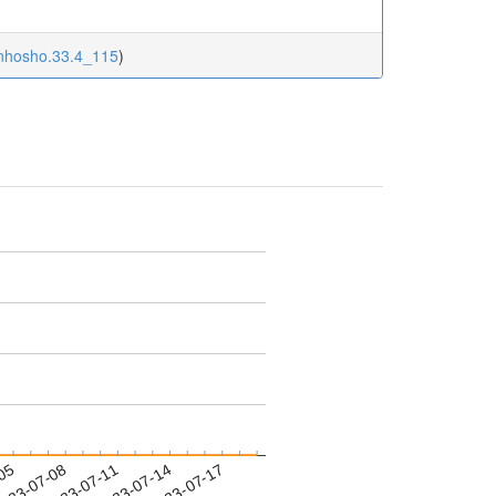
enhosho.33.4_115
)
-05
023-07-08
2023-07-11
2023-07-14
2023-07-17