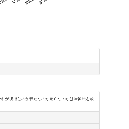
。 なのでそれが後退なのか転進なのか逃亡なのかは居留民を放