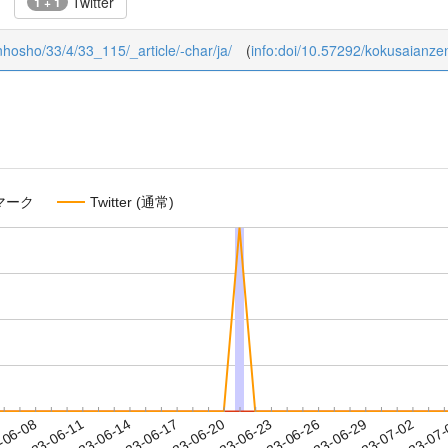
Twitter
1 + 1
enhosho/33/4/33_115/_article/-char/ja/
(
info:doi/10.57292/kokusaianz
マーク
Twitter (通常)
2023-06-29
2023-07-02
2023-07
-06-08
2
2023-06-11
2023-06-14
2023-06-17
2023-06-20
2023-06-23
2023-06-26