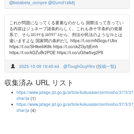
@betabeta_compre
@l2umd1slk8j
これが問題になってくる要素なのかしら 国際法って言ってい
る内容はジュネーブ諸条約らしく、これも赤十字条約の発展
系で、そらｺﾛｼｱｲをｽﾙﾜｹﾃﾞｽから、刑法や民法のようなｿﾚとは
違いますよな 国家間の条約だし https://t.co/mNScgu1Ubx
https://t.co/SHike6iK8k https://t.co/ckZGy3jEmh
https://t.co/kDZuBr2POE https://t.co/uG5w5vg2P8
2023-10-09 19:45:44
@ToughGuyHiro
(
投稿一覧
)
収集済み URL リスト
https://www.jstage.jst.go.jp/article/kokusaianzenhosho/37/3/37_
char/ja
(1)
https://www.jstage.jst.go.jp/article/kokusaianzenhosho/37/3/37
char/ja
(4)