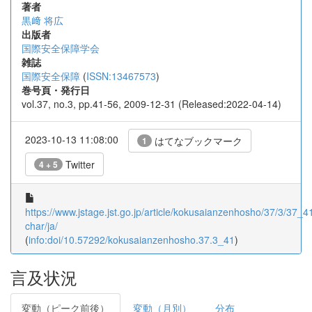
著者
黒﨑 将広
出版者
国際安全保障学会
雑誌
国際安全保障
(
ISSN:13467573
)
巻号頁・発行日
vol.37, no.3, pp.41-56, 2009-12-31 (Released:2022-04-14)
2023-10-13 11:08:00
はてなブックマーク
1
Twitter
4 + 5
https://www.jstage.jst.go.jp/article/kokusaianzenhosho/37/3/37_41/
char/ja/
(
info:doi/10.57292/kokusaianzenhosho.37.3_41
)
言及状況
変動（ピーク前後）
変動（月別）
分布