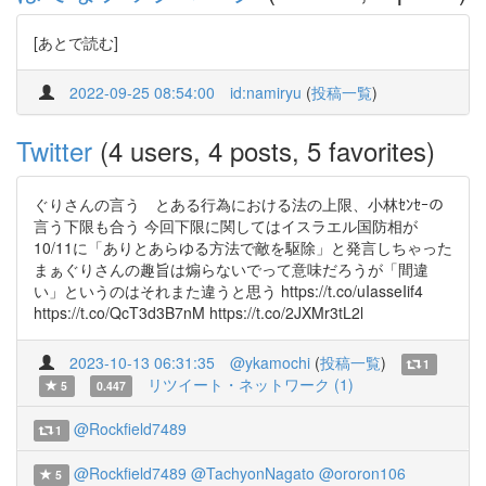
[あとで読む]
2022-09-25 08:54:00
id:namiryu
(
投稿一覧
)
Twitter
(4 users, 4 posts, 5 favorites)
ぐりさんの言う とある行為における法の上限、小林ｾﾝｾｰの
言う下限も合う 今回下限に関してはイスラエル国防相が
10/11に「ありとあらゆる方法で敵を駆除」と発言しちゃった
まぁぐりさんの趣旨は煽らないでって意味だろうが「間違
い」というのはそれまた違うと思う https://t.co/uIasseIif4
https://t.co/QcT3d3B7nM https://t.co/2JXMr3tL2l
2023-10-13 06:31:35
@ykamochi
(
投稿一覧
)
1
リツイート・ネットワーク (1)
5
0.447
@Rockfield7489
1
@Rockfield7489
@TachyonNagato
@ororon106
5