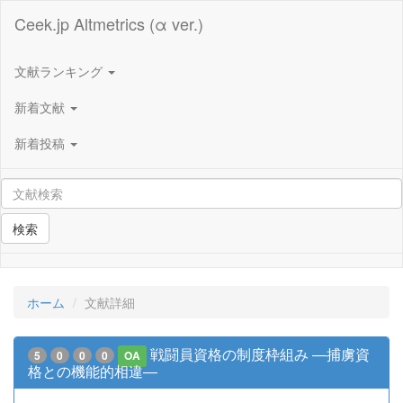
Ceek.jp Altmetrics (α ver.)
文献ランキング
新着文献
新着投稿
検索
ホーム
文献詳細
戦闘員資格の制度枠組み ―捕虜資
5
0
0
0
OA
格との機能的相違―