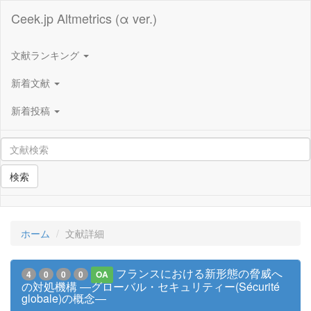
Ceek.jp Altmetrics (α ver.)
文献ランキング
新着文献
新着投稿
検索
ホーム
文献詳細
フランスにおける新形態の脅威へ
4
0
0
0
OA
の対処機構 ―グローバル・セキュリティー(Sécurité
globale)の概念―