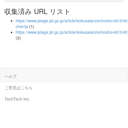
収集済み URL リスト
https://www.jstage.jst.go.jp/article/kokusaianzenhosho/40/3/40_
char/ja
(1)
https://www.jstage.jst.go.jp/article/kokusaianzenhosho/40/3/4
(3)
ヘルプ
ご意見はこちら
TechTech Inc.