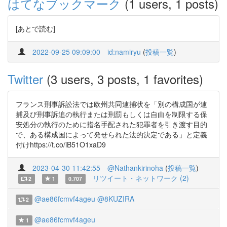
はてなブックマーク
(1 users, 1 posts)
[あとで読む]
2022-09-25 09:09:00
id:namiryu
(
投稿一覧
)
Twitter
(3 users, 3 posts, 1 favorites)
フランス刑事訴訟法では欧州共同逮捕状を「別の構成国が逮
捕及び刑事訴追の執行または刑罰もしくは自由を制限する保
安処分の執行のために指名手配された犯罪者を引き渡す目的
で、ある構成国によって発せられた法的決定である」と定義
付けhttps://t.co/iB51O1xaD9
2023-04-30 11:42:55
@Nathankirinoha
(
投稿一覧
)
リツイート・ネットワーク (2)
2
1
0.707
@ae86fcmvf4ageu
@8KUZIRA
2
@ae86fcmvf4ageu
1