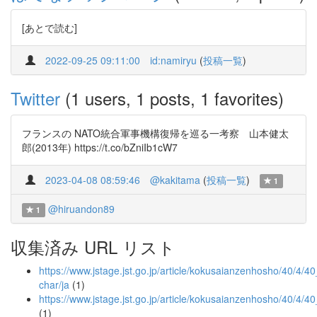
[あとで読む]
2022-09-25 09:11:00
id:namiryu
(
投稿一覧
)
Twitter
(1 users, 1 posts, 1 favorites)
フランスの NATO統合軍事機構復帰を巡る一考察 山本健太
郎(2013年) https://t.co/bZniIb1cW7
2023-04-08 08:59:46
@kakitama
(
投稿一覧
)
1
@hiruandon89
1
収集済み URL リスト
https://www.jstage.jst.go.jp/article/kokusaianzenhosho/40/4/40_
char/ja
(1)
https://www.jstage.jst.go.jp/article/kokusaianzenhosho/40/4/4
(1)