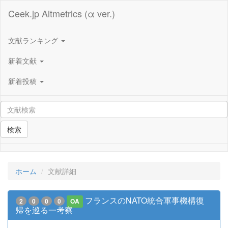
Ceek.jp Altmetrics (α ver.)
文献ランキング
新着文献
新着投稿
検索
ホーム
文献詳細
フランスのNATO統合軍事機構復
2
0
0
0
OA
帰を巡る一考察