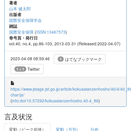
著者
山本 健太郎
出版者
国際安全保障学会
雑誌
国際安全保障
(
ISSN:13467573
)
巻号頁・発行日
vol.40, no.4, pp.86-103, 2013-03-31 (Released:2022-04-07)
2023-04-08 08:59:46
はてなブックマーク
1
Twitter
1 + 1
https://www.jstage.jst.go.jp/article/kokusaianzenhosho/40/4/40_86/
char/ja/
(
info:doi/10.57292/kokusaianzenhosho.40.4_86
)
言及状況
変動（ピーク前後）
変動（月別）
分布