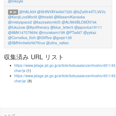
@mkoyki
@HAL909
@SHINYAY44947320
@IsZa5fr4XTLV6Vz
22
@KenjiLuvsWorld
@timeisli
@MasamiKanaoka
@mistyspace2
@kazesatomk05
@ALf8k9BLO8EN7ek
@fukuzow
@lilyofthevary
@blue_letter5
@japonica19111
@AM6147078694
@murakami198
@PTadd7
@yykaz
@Cornelius_Koh
@G5Rxe
@gxqsr138
@SMHm0wIoHd7Krue
@ultra_valtan
収集済み URL リスト
https://www.jstage.jst.go.jp/article/kokusaianzenhosho/45/1/45
char/ja
(1)
https://www.jstage.jst.go.jp/article/kokusaianzenhosho/45/1/45
char/ja/
(8)
ヘルプ