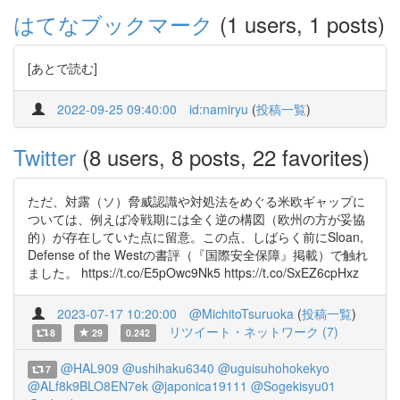
はてなブックマーク
(1 users, 1 posts)
[あとで読む]
2022-09-25 09:40:00
id:namiryu
(
投稿一覧
)
Twitter
(8 users, 8 posts, 22 favorites)
ただ、対露（ソ）脅威認識や対処法をめぐる米欧ギャップに
ついては、例えば冷戦期には全く逆の構図（欧州の方が妥協
的）が存在していた点に留意。この点、しばらく前にSloan,
Defense of the Westの書評（『国際安全保障』掲載）で触れ
ました。 https://t.co/E5pOwc9Nk5 https://t.co/SxEZ6cpHxz
2023-07-17 10:20:00
@MichitoTsuruoka
(
投稿一覧
)
リツイート・ネットワーク (7)
8
29
0.242
@HAL909
@ushihaku6340
@uguisuhohokekyo
7
@ALf8k9BLO8EN7ek
@japonica19111
@Sogekisyu01