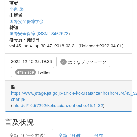
著者
小泉 悠
出版者
国際安全保障学会
雑誌
国際安全保障
(
ISSN:13467573
)
巻号頁・発行日
vol.45, no.4, pp.32-47, 2018-03-31 (Released:2022-04-01)
2023-12-15 22:19:28
はてなブックマーク
3
Twitter
479 + 959
https://www.jstage.jst.go.jp/article/kokusaianzenhosho/45/4/45_32/
char/ja/
(
info:doi/10.57292/kokusaianzenhosho.45.4_32
)
言及状況
変動（ピーク前後）
変動（月別）
分布