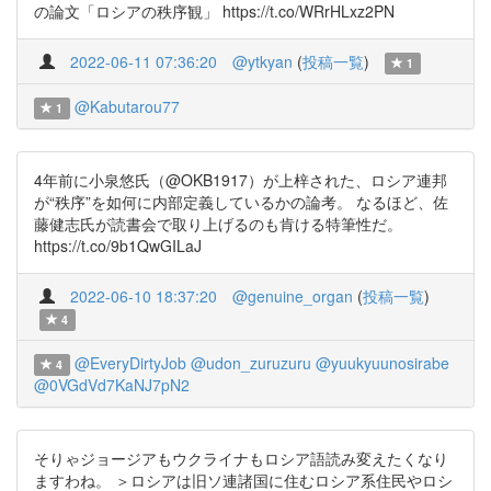
の論文「ロシアの秩序観」 https://t.co/WRrHLxz2PN
2022-06-11 07:36:20
@ytkyan
(
投稿一覧
)
1
@Kabutarou77
1
4年前に小泉悠氏（@OKB1917）が上梓された、ロシア連邦
が“秩序”を如何に内部定義しているかの論考。 なるほど、佐
藤健志氏が読書会で取り上げるのも肯ける特筆性だ。
https://t.co/9b1QwGILaJ
2022-06-10 18:37:20
@genuine_organ
(
投稿一覧
)
4
@EveryDirtyJob
@udon_zuruzuru
@yuukyuunosirabe
4
@0VGdVd7KaNJ7pN2
そりゃジョージアもウクライナもロシア語読み変えたくなり
ますわね。 ＞ロシアは旧ソ連諸国に住むロシア系住民やロシ