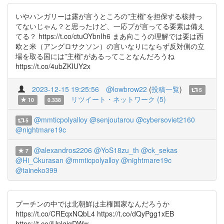
いやハンガリーは露が言うところの”主権”を担保する核持っ
てないじゃん？と思ったけど、一応プが言ってる要素は備え
てる？ https://t.co/ctuOYbnIh6 まあ向こうの理解では要は西
欧と米（アングロサクソン）の言いなりにならず反対側の立
場を取る国には”主権”があるってことなんだろうね
https://t.co/4ubZKIUY2x
2023-12-15 19:25:56
@lowbrow22
(
投稿一覧
)
5
リツイート・ネットワーク (5)
10
0.338
@mmticpolyalloy
@senjoutarou
@cybersoviet2160
5
@nightmare19c
@alexandros2206
@YoS18zu_th
@ck_sekas
7
@Hi_Ckurasan
@mmticpolyalloy
@nightmare19c
@taineko399
プーチンの中では北朝鮮は主権国家なんだろうか
https://t.co/CREqxNQbL4 https://t.co/dQyPgg1xEB
https://t.co/iUplgjgDWw