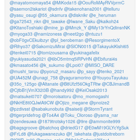
@mayatomomaya54
@MiKoda15
@OouRoMAyRVVprmC
@saemon2iskariot
@sdnfv
@takenohana2001
@telluru
@yasu_osugi
@55_okamura
@disknikr
@e_heruman
@ga72543_nkn
@ii_tawake
@Iwane_Saku
@kaikoh24
@KitanoToshiaki
@mine_jp
@Mmzk_Y
@My13rYnQdinsnNK
@myoga33
@namizoness
@neet2go
@ntuzu1
@obF0gvCEkuibzyr
@pl_berobeman
@ResorgimentoX
@Rihyo37
@SakomizuMirai
@SION0015
@TakayukiKishi65
@tenkei0715
@tomizousama
@yukinagafelix
@yukiyasuda2021
@6bO5mtmq5iRPvHN
@Ebifurai4s
@kmasato456
@k_sukumo
@Lpoi07
@MISO_DARE
@mushi_tarou
@pyoru2_masaru
@p_sayy
@tenko_2021
@UA452M
@unagi_758
@yaguramorino
@YouyouTayukau
@35o_125go
@Altanate
@B8Ufzf56OkgTRtw
@CBJimandB
@CjtbB1jVmX32i3B
@handy992
@KeiOsaki2013
@matsukei0707
@moroisatoru
@mo_momogashi
@NkHE8t0QJwlA9CW
@Ojizo_megane
@pnoize2
@pzdivsst
@sabakunobuta
@saiseiji
@StormTyrant
@tigerpridefrog
@To4A4
@Toku_Oloroso
@yama_nar
@zendesuwa
@1879trotsky1026
@9re
@ammonite999
@bagsgroove
@batchoq
@driedG17
@E0wM19GLYcYgSuk
@FrLd8
@fukagawanezuko
@f_takehata
@justdoitreborn