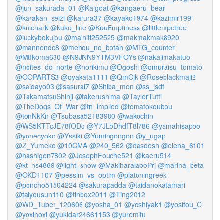
@jun_sakurada_01
@Kaigoat
@kangaeru_bear
@karakan_seizi
@karura37
@kayako1974
@kazimir1991
@knichark
@kuko_line
@KuuEmptiness
@littlempctree
@luckybokujou
@mainiti252525
@makmakmak8920
@mannendo8
@menou_no_botan
@MTG_counter
@MtIkoma630
@N9JNN9YTM3VFOYs
@nakajimakatuo
@noites_do_norte
@norikimu
@Ogoshi
@omuraisu_tomato
@OOPARTS3
@oyakata1111
@QmCjk
@Roseblackmaji2
@saidayo03
@sasurai7
@Shiba_mon
@ss_jsdf
@TakamatsuShinji
@takerushima
@TaylorTutti
@TheDogs_Of_War
@tn_implied
@tomatokoubou
@tonNkKn
@Tsubasa52183980
@wakochin
@WS5KTTcJE78fODo
@Y7JLbDhdfT8l786
@yamahisapoo
@yonecyoko
@Yssiki
@Yumingongon
@y_ugap
@Z_Yumeko
@10CMA
@240_562
@dasdesh
@elena_6101
@hashigen7802
@JosephFouche521
@kaeru514
@kt_ns4869
@light_snow
@MakiharalaboPrj
@marina_beta
@OKD1107
@pessim_vs_optim
@platoningreek
@poncho51504224
@sakurapadda
@taidanokatamari
@taiyousun110
@tinbox2011
@Ting2012
@WD_Tuber_120606
@yosha_01
@yoshiyak1
@yositou_C
@yoxihoxi
@yukidar24661153
@yuremitu