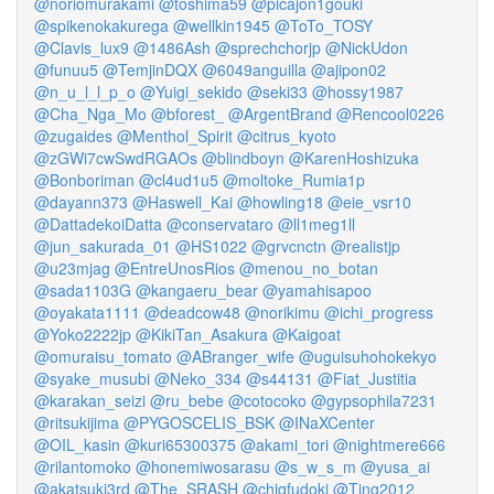
@noriomurakami
@toshima59
@picajon1gouki
@spikenokakurega
@wellkin1945
@ToTo_TOSY
@Clavis_lux9
@1486Ash
@sprechchorjp
@NickUdon
@funuu5
@TemjinDQX
@6049anguilla
@ajipon02
@n_u_l_l_p_o
@Yuigi_sekido
@seki33
@hossy1987
@Cha_Nga_Mo
@bforest_
@ArgentBrand
@Rencool0226
@zugaides
@Menthol_Spirit
@citrus_kyoto
@zGWi7cwSwdRGAOs
@blindboyn
@KarenHoshizuka
@Bonboriman
@cl4ud1u5
@moltoke_Rumia1p
@dayann373
@Haswell_Kai
@howling18
@eie_vsr10
@DattadekoiDatta
@conservataro
@ll1meg1ll
@jun_sakurada_01
@HS1022
@grvcnctn
@realistjp
@u23mjag
@EntreUnosRios
@menou_no_botan
@sada1103G
@kangaeru_bear
@yamahisapoo
@oyakata1111
@deadcow48
@norikimu
@ichi_progress
@Yoko2222jp
@KikiTan_Asakura
@Kaigoat
@omuraisu_tomato
@ABranger_wife
@uguisuhohokekyo
@syake_musubi
@Neko_334
@s44131
@Fiat_Justitia
@karakan_seizi
@ru_bebe
@cotocoko
@gypsophila7231
@ritsukijima
@PYGOSCELIS_BSK
@INaXCenter
@OIL_kasin
@kuri65300375
@akami_tori
@nightmere666
@rilantomoko
@honemiwosarasu
@s_w_s_m
@yusa_ai
@akatsuki3rd
@The_SRASH
@chiqfudoki
@Ting2012