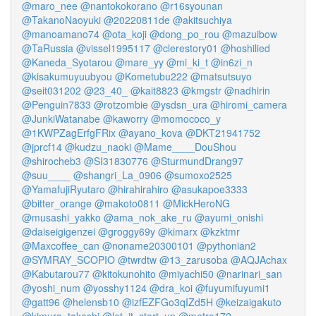
@maro_nee
@nantokokorano
@r16syounan
@TakanoNaoyuki
@20220811de
@akitsuchiya
@manoamano74
@ota_koji
@dong_po_rou
@mazuibow
@TaRussia
@vissel1995117
@clerestory01
@hoshilied
@Kaneda_Syotarou
@mare_yy
@mi_ki_t
@in6zi_n
@kisakumuyuubyou
@Kometubu222
@matsutsuyo
@seit031202
@23_40_
@kait8823
@kmgstr
@nadhirin
@Penguin7833
@rotzombie
@ysdsn_ura
@hiromi_camera
@JunkiWatanabe
@kaworry
@momococo_y
@1KWPZagErfgFRix
@ayano_kova
@DKT21941752
@jprcf14
@kudzu_naoki
@Mame____DouShou
@shirocheb3
@SI31830776
@SturmundDrang97
@suu____
@shangri_La_0906
@sumoxo2525
@YamafujiRyutaro
@hirahirahiro
@asukapoe3333
@bitter_orange
@makoto0811
@MickHeroNG
@musashi_yakko
@ama_nok_ake_ru
@ayumi_onishi
@daiseigigenzei
@groggy69y
@kimarx
@kzktmr
@Maxcoffee_can
@noname20300101
@pythonian2
@SYMRAY_SCOPIO
@twrdtw
@13_zarusoba
@AQJAchax
@Kabutarou77
@kitokunohito
@miyachi50
@narinari_san
@yoshi_num
@yosshy1124
@dra_koi
@fuyumifuyumi1
@gatt96
@helensb10
@izfEZFGo3qIZd5H
@keizaigakuto