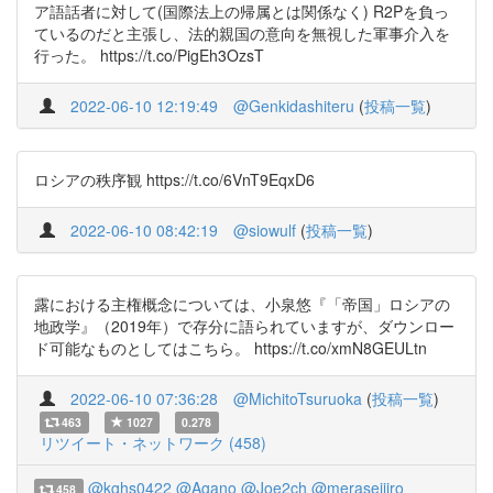
ア語話者に対して(国際法上の帰属とは関係なく) R2Pを負っ
ているのだと主張し、法的親国の意向を無視した軍事介入を
行った。 https://t.co/PigEh3OzsT
2022-06-10 12:19:49
@Genkidashiteru
(
投稿一覧
)
ロシアの秩序観 https://t.co/6VnT9EqxD6
2022-06-10 08:42:19
@siowulf
(
投稿一覧
)
露における主権概念については、小泉悠『「帝国」ロシアの
地政学』（2019年）で存分に語られていますが、ダウンロー
ド可能なものとしてはこちら。 https://t.co/xmN8GEULtn
2022-06-10 07:36:28
@MichitoTsuruoka
(
投稿一覧
)
463
1027
0.278
リツイート・ネットワーク (458)
@kghs0422
@Agano
@Joe2ch
@meraseijiro
458