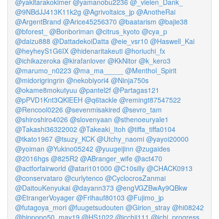
@yakitarakokimer
@yamanobu2236
@_vielen_Dank_
@9NBdJJ413K11k2g
@Agrivoltaics_jp
@AnotheRai
@ArgentBrand
@Arice45256370
@baatarism
@bajie38
@bforest_
@Bonboriman
@citrus_kyoto
@cya_p
@daizu888
@DattadekoiDatta
@eie_vsr10
@Haswell_Kai
@heyheyS1G6IX
@hidenaritakeuti
@horiuchi_fx
@ichikazeroka
@kirafanlover
@KkNitor
@k_kero3
@marumo_n0223
@ma_ma_____
@Menthol_Spirit
@midorigringrin
@nekobiyori4
@Ninja750s
@okame8mokutyuu
@pantel2f
@Partagas121
@pPVD1Knt3QKlEEH
@q6tackle
@remingt87547522
@Rencool0226
@sevenmisakired
@sevro_tam
@shiroshiro4026
@slovenyaan
@sthenoeuryale1
@Takashi36322002
@Takeaki_Itoh
@tiffa_tiffa0104
@tkato1967
@tsuzy_KCK
@Utchy_naomi
@yayoi20000
@yoiman
@Yukino05242
@yuugeijinn
@zugaides
@2016hgs
@825R2
@ABranger_wife
@act470
@actforfairworld
@atari101000
@C10silly
@CHACK0913
@conservataro
@curlytenco
@CyclocrosZanmai
@DaitouKenyukai
@dayann373
@engVGZBwAy9QBkw
@EtrangerVoyager
@Frihauf80103
@Fujimo_jp
@futagoya_mori
@fuugetsudouten
@Girion_stray
@hi08242
@hippopo50_may19
@HS1022
@icchii111
@ichi_progress