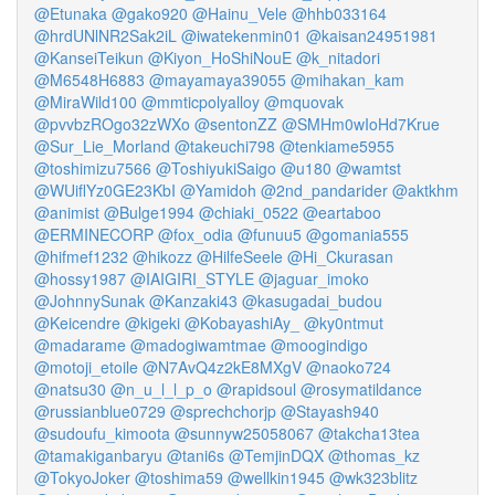
@Etunaka
@gako920
@Hainu_Vele
@hhb033164
@hrdUNlNR2Sak2iL
@iwatekenmin01
@kaisan24951981
@KanseiTeikun
@Kiyon_HoShiNouE
@k_nitadori
@M6548H6883
@mayamaya39055
@mihakan_kam
@MiraWild100
@mmticpolyalloy
@mquovak
@pvvbzROgo32zWXo
@sentonZZ
@SMHm0wIoHd7Krue
@Sur_Lie_Morland
@takeuchi798
@tenkiame5955
@toshimizu7566
@ToshiyukiSaigo
@u180
@wamtst
@WUiflYz0GE23KbI
@Yamidoh
@2nd_pandarider
@aktkhm
@animist
@Bulge1994
@chiaki_0522
@eartaboo
@ERMINECORP
@fox_odia
@funuu5
@gomania555
@hifmef1232
@hikozz
@HilfeSeele
@Hi_Ckurasan
@hossy1987
@IAIGIRI_STYLE
@jaguar_imoko
@JohnnySunak
@Kanzaki43
@kasugadai_budou
@Keicendre
@kigeki
@KobayashiAy_
@ky0ntmut
@madarame
@madogiwamtmae
@moogindigo
@motoji_etoile
@N7AvQ4z2kE8MXgV
@naoko724
@natsu30
@n_u_l_l_p_o
@rapidsoul
@rosymatildance
@russianblue0729
@sprechchorjp
@Stayash940
@sudoufu_kimoota
@sunnyw25058067
@takcha13tea
@tamakiganbaryu
@tani6s
@TemjinDQX
@thomas_kz
@TokyoJoker
@toshima59
@wellkin1945
@wk323blitz