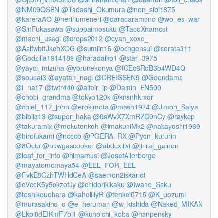
@NM09QSBN
@Tadashi_Okumura
@non_sibi1875
@kareraAO
@neririumeneri
@daradaramono
@wo_es_war
@SinFukasawa
@suppaimosuku
@TacoXnamcot
@machi_usagi
@drops2012
@cyan_xoxo_
@AslfwbttJkehXOG
@sumiin15
@ochgensui
@sorata311
@Godzilla1914189
@haradaiko1
@star_3975
@yayoi_mizuha
@yorunekonya
@fCEc6RdB3b4WD4Q
@soudai3
@ayatan_nagi
@DREISSEN9
@Goendama
@i_na17
@twtr440
@alteir_jp
@Damin_EN500
@chobi_grandma
@tokyo120k
@knsnhkmdr
@chief_117_john
@erokimota
@mash1974
@Jimon_Saiya
@bibiiq13
@super_haka
@0sWvX7XmRZC9nCy
@raykcp
@takuramix
@mokutenkoh
@imakuniMk2
@nakayoshi1969
@hirofukami
@ncocb
@PGERA_RX
@Pyon_kururin
@8Octp
@newgascooker
@abdcxiiivi
@jinrai_gainen
@leaf_for_info
@himamusi
@JosefAllerberge
@mayatomomaya54
@EEL_FOR_EEL
@FvkE8CzhTWHdCeA
@saemon2iskariot
@eVcoK5y5okzofJy
@chidorikikaku
@Iwane_Saku
@toshikouehara
@kaholiliyR
@tenkei0715
@K_uozumi
@murasakino_o
@e_heruman
@w_kishida
@Naked_MIKAN
@Lkpi8dEIKmF7bi1
@kunoichi_koba
@hanpensky