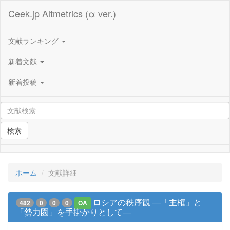
Ceek.jp Altmetrics (α ver.)
文献ランキング
新着文献
新着投稿
検索
ホーム
文献詳細
ロシアの秩序観 ―「主権」と
482
0
0
0
OA
「勢力圏」を手掛かりとして―