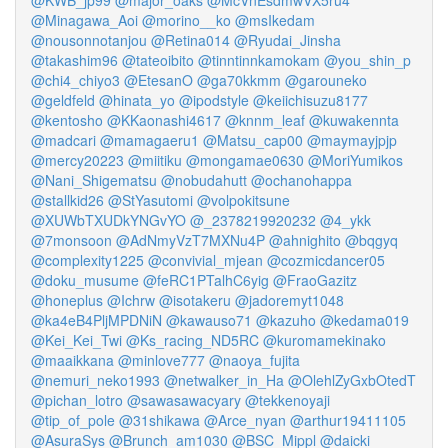
@KWB_jp99
@major_oaks
@McVnEsdmwVX5ru4
@Minagawa_Aoi
@morino__ko
@msIkedam
@nousonnotanjou
@Retina014
@Ryudai_Jinsha
@takashim96
@tateoibito
@tinntinnkamokam
@you_shin_p
@chi4_chiyo3
@EtesanO
@ga70kkmm
@garouneko
@geldfeld
@hinata_yo
@ipodstyle
@keiichisuzu8177
@kentosho
@KKaonashi4617
@knnm_leaf
@kuwakennta
@madcari
@mamagaeru1
@Matsu_cap00
@maymayjpjp
@mercy20223
@miitiku
@mongamae0630
@MoriYumikos
@Nani_Shigematsu
@nobudahutt
@ochanohappa
@stallkid26
@StYasutomi
@volpokitsune
@XUWbTXUDkYNGvYO
@_2378219920232
@4_ykk
@7monsoon
@AdNmyVzT7MXNu4P
@ahnighito
@bqgyq
@complexity1225
@convivial_mjean
@cozmicdancer05
@doku_musume
@feRC1PTalhC6yig
@FraoGazitz
@honeplus
@Ichrw
@isotakeru
@jadoremyt1048
@ka4eB4PljMPDNiN
@kawauso71
@kazuho
@kedama019
@Kei_Kei_Twi
@Ks_racing_ND5RC
@kuromamekinako
@maaikkana
@minlove777
@naoya_fujita
@nemuri_neko1993
@netwalker_in_Ha
@OlehlZyGxbOtedT
@pichan_lotro
@sawasawacyary
@tekkenoyaji
@tip_of_pole
@31shikawa
@Arce_nyan
@arthur19411105
@AsuraSys
@Brunch_am1030
@BSC_Mippl
@daicki