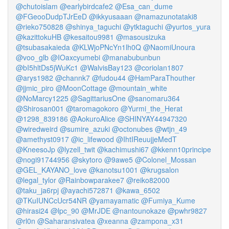
@chutoislam
@earlybirdcafe2
@Esa_can_dume
@FGeooDudpTJrEeD
@ikkyusaaan
@namazunotataki8
@rieko750828
@shinya_taguchi
@ytktaguchi
@yurtos_yura
@kazittokuHB
@kesaitou9981
@masousizuka
@tsubasakaieda
@KLWjoPNcYn1lh0Q
@NaomiUnoura
@voo_glb
@IOaxcyumebi
@manabubunbun
@bI5hltDs5jWuKc1
@WalvisBay123
@coriolan1807
@arys1982
@channk7
@fudou44
@HamParaThouther
@jjmic_piro
@MoonCottage
@mountain_white
@NoMarcy1225
@SagittariusOne
@sanomaru364
@Shirosan001
@taromagokoro
@Yurmi_the_Herat
@1298_839186
@AokuroAlice
@SHINYAY44947320
@wiredweird
@sumire_azuki
@octonubes
@wtjn_49
@amethyst0917
@ic_lifewood
@IhtIReuujjeMedT
@KneesoJp
@lyzell_twit
@kachimushi67
@kkenn10principe
@nogi91744956
@skytoro
@9awe5
@Colonel_Mossan
@GEL_KAYANO_love
@kanotsu1001
@krugsalon
@legal_tylor
@Rainbowparakee7
@reiko82000
@taku_ja6rpj
@ayachi572871
@kawa_6502
@TKuIUNCcUcr54NR
@yamayamatic
@Fumiya_Kume
@hirasi24
@lpc_90
@MrJDE
@nantounokaze
@pwhr9827
@rl0n
@Saharansivatea
@xeanna
@zampona_x31