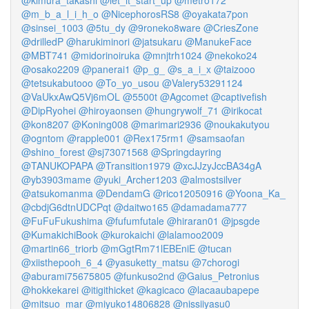
@kimura_takashi
@let_it_start_up
@metro172
@m_b_a_l_i_h_o
@NicephorosRS8
@oyakata7pon
@sinsei_1003
@5tu_dy
@9roneko8ware
@CriesZone
@drilledP
@harukiminori
@jatsukaru
@ManukeFace
@MBT741
@midorinoiruka
@mnjtrh1024
@nekoko24
@osako2209
@panerai1
@p_g_
@s_a_i_x
@taizooo
@tetsukabutooo
@To_yo_usou
@Valery53291124
@VaUkxAwQ5Vj6mOL
@5500t
@Agcomet
@captivefish
@DipRyohei
@hiroyaonsen
@hungrywolf_71
@irikocat
@kon8207
@Koning008
@marimari2936
@noukakutyou
@ogntom
@rapple001
@Rex175rm1
@samsaofan
@shino_forest
@sj73071568
@Springdayring
@TANUKOPAPA
@Transition1979
@xcJJzyJccBA34gA
@yb3903mame
@yuki_Archer1203
@almostsilver
@atsukomanma
@DendamG
@rico12050916
@Yoona_Ka_
@cbdjG6dtnUDCPqt
@daitwo165
@damadama777
@FuFuFukushima
@fufumfutale
@hiraran01
@jpsgde
@KumakichiBook
@kurokaichi
@lalamoo2009
@martin66_triorb
@mGgtRm71lEBEniE
@tucan
@xiisthepooh_6_4
@yasuketty_matsu
@7chorogi
@aburami75675805
@funkuso2nd
@Gaius_Petronius
@hokkekarei
@itigithicket
@kagicaco
@lacaaubapepe
@mitsuo_mar
@miyuko14806828
@nissiiyasu0