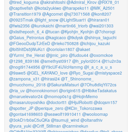
@tired_koguma
@akirahitoshi
@Admiral_Kirov
@RX78_01
@captivefish
@kota2yukiwo
@harapeko11
@MK_A2501
@Transition1979
@Agcomet
@sj73071568
@kon8207
@0923Tmak
@light_snow
@LightStuart1
@hiraran01
@fwis2356
@kurokaichi
@martin66_triorb
@wai201303
@xiisthepooh_6_4
@tucan
@Kyohjin_Kyohjin
@7chorogi
@Gaius_Petronius
@kagicaco
@tkdysk
@shinya_taguchi
@FGeooDudpTJrEeD
@rieko750828
@ichijou_kazuki
@bI5hltDs5jWuKc1
@coriolan1807
@akaet
@Yurmi_the_Herat
@jjmic_piro
@fudou44
@oxomckoe
@1298_839186
@amethyst0917
@h_pylori2014
@t1u2n3a
@nogi91744956
@Y9cUF4IJVcHsmmg
@l_a_c_a_u_s
@9awe5
@GEL_KAYANO_love
@Ryo_Sugai
@mistyspace2
@zampona_x31
@hirasi24
@T_Shinonome_
@mucchomu_2018
@SakuraiMatsuri
@7Ohu8dIqYiI72cs
@ria_uv
@honnokinomori
@origin615
@HibikeTadakatus
@maruelevator24
@momop0s1g
@HojinMemo
@masarutoyoshiko
@doctortt1
@HjulRobotti
@dcqsm157
@spotter_JP
@perique_zero
@KCin_Tokorozawa
@gonta41698603
@seawolf19910411
@wooloomap
@3okD1rb0aC5uQKa
@tsumuji_wind
@oltanathiv
@yura_yuki
@Criff_Stillman
@carminekun
@CjtbB1jVmX32i3B
@shiranamichan
@daarfun
@toli_chaos