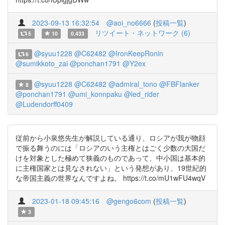
2023-09-13 16:32:54
@aoi_no6666
(
投稿一覧
)
リツイート・ネットワーク (6)
5
10
0.433
@syuu1228
@C62482
@IronKeepRonin
6
@sumikkoto_zai
@ponchan1791
@Y2ex
@syuu1228
@C62482
@admiral_tono
@FBFlanker
8
@ponchan1791
@umi_konnpaku
@led_rider
@Ludendorff0409
従前から小泉悠先生が解説している通り、ロシアが我が物顔
で振る舞うのには「ロシアのいう主権とはごく少数の大国だ
けを対象とした極めて狭義のものであって、中小国は基本的
に主権国家とは見なされない」という発想があり、19世紀的
な帝国主義の世界なんですよね。 https://t.co/mU1wFU4wqV
2023-01-18 09:45:16
@gengo6com
(
投稿一覧
)
3