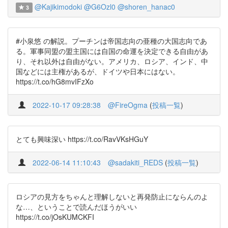
@Kajikimodoki
@G6Ozl0
@shoren_hanac0
3
#小泉悠 の解説。プーチンは帝国志向の亜種の大国志向であ
る。軍事同盟の盟主国には自国の命運を決定できる自由があ
り、それ以外は自由がない。アメリカ、ロシア、インド、中
国などには主権があるが、ドイツや日本にはない。
https://t.co/hG8mvIFzXo
2022-10-17 09:28:38
@FireOgma
(
投稿一覧
)
とても興味深い https://t.co/RavVKsHGuY
2022-06-14 11:10:43
@sadakiti_REDS
(
投稿一覧
)
ロシアの見方をちゃんと理解しないと再発防止にならんのよ
な…、ということで読んだほうがいい
https://t.co/jOsKUMCKFI