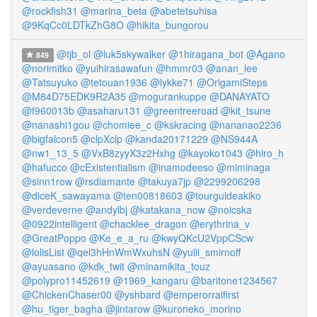
@rockfish31
@marina_beta
@abetetsuhisa
@9KqCc0LDTkZhG8O
@hikita_bungorou
@tjb_ol
@luk5skywalker
@1hiragana_bot
@Agano
849
@norimitko
@yuihirasawafun
@hmmr03
@anan_lee
@Tatsuyuko
@tetouan1936
@lykke71
@OrigamiSteps
@M84D75EDK9R2A35
@mogurankuppe
@DANAYATO
@f960013b
@asaharu131
@greentreeroad
@kit_tsune
@nanashi1gou
@chomiee_c
@kskracing
@nananao2236
@bigfalcon5
@clpXclp
@kanda20171229
@NS944A
@nw1_13_5
@VxB8zyyX3z2Hxhg
@kayoko1043
@hiro_h
@hafucco
@cExistentialism
@inamodeeso
@miminaga
@sinn1row
@rsdiamante
@takuya7jp
@2299206298
@diceK_sawayama
@ten00818603
@tourguideakiko
@verdeverne
@andylbj
@katakana_now
@noicska
@0922intelligent
@chacklee_dragon
@erythrina_v
@GreatPoppo
@Ke_e_a_ru
@kwyQKcU2VppCScw
@lolisList
@qel3hHnWmWxuhsN
@yulii_smirnoff
@ayuasano
@kdk_twit
@minamikita_touz
@polypro11452619
@1969_kangaru
@baritone1234567
@ChickenChaser00
@yshbard
@emperorraifirst
@hu_tiger_bagha
@jintarow
@kuroneko_morino