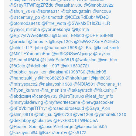
@S18yRTWFxgZPZd0
@saasha1300
@Shinobu3922
@shun_7076
@sorata311
@tohazugatali1
@unco86
@21century_po
@40mottch
@fCEc6RdB3b4WD4Q
@otomoda6410
@Pitre_wota
@SWkM2E1I0ZfJHLR
@yayoi_mizuha
@yorunekonya
@8jornja
@Bjjo7yfWWeGM83J
@Damin_EN500
@DREISSEN9
@preciar
@tanos_k
@tokyo120k
@0sWvX7XmRZC9nCy
@chief_117_john
@hanamaki1598
@i_Kra
@knsnhkmdr
@Ml0TEYamodioEne
@nr6IQGSswVgxqqz
@raykcp
@SteamUP484
@UshioSato0815
@watakino
@wo_hhn
@8Octp
@Adelheid_1907
@aki18302721
@bubble_sayu_ken
@daisan61098766
@datch95
@hanetsuki_y
@hiro683298
@hirofukami
@jun8663
@mistyspace2
@nakayoshi1969
@NOIA501
@ochans_11
@Pyon_kururin
@ra_menism
@takayutsch
@YakushijiF
@abdcxiiivi
@candy9733
@JiroTsuruki
@leaf_for_info
@mistybladewing
@myfavoritescene
@newgascooker
@nF0Vblmj6TfT1yr
@roseoudroseoud
@Saya_Aion
@shinji0818
@tabi_su
@tki0723
@ver1209
@yamatetu1210
@dekinboy
@fukuzow
@FvkE8CzhTWHdCeA
@Healer_Sour
@JosefAllerberge
@kazesatomk05
@kazuyoshi64
@KazuZeroTw
@kk5172