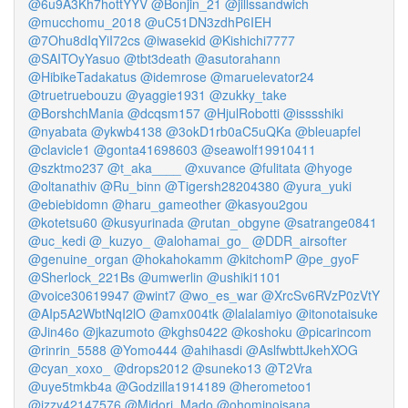
@6u9A3Kh7hottYYV
@Bonjin_21
@jillssandwich
@mucchomu_2018
@uC51DN3zdhP6IEH
@7Ohu8dIqYiI72cs
@iwasekid
@Kishichi7777
@SAITOyYasuo
@tbt3death
@asutorahann
@HibikeTadakatus
@idemrose
@maruelevator24
@truetruebouzu
@yaggie1931
@zukky_take
@BorshchMania
@dcqsm157
@HjulRobotti
@isssshiki
@nyabata
@ykwb4138
@3okD1rb0aC5uQKa
@bleuapfel
@clavicle1
@gonta41698603
@seawolf19910411
@szktmo237
@t_aka____
@xuvance
@fulitata
@hyoge
@oltanathiv
@Ru_binn
@Tigersh28204380
@yura_yuki
@ebiebidomn
@haru_gameother
@kasyou2gou
@kotetsu60
@kusyurinada
@rutan_obgyne
@satrange0841
@uc_kedi
@_kuzyo_
@alohamai_go_
@DDR_airsofter
@genuine_organ
@hokahokamm
@kitchomP
@pe_gyoF
@Sherlock_221Bs
@umwerlin
@ushiki1101
@voice30619947
@wint7
@wo_es_war
@XrcSv6RVzP0zVtY
@AIp5A2WbtNqI2lO
@amx004tk
@lalalamiyo
@itonotaisuke
@Jin46o
@jkazumoto
@kghs0422
@koshoku
@picarincom
@rinrin_5588
@Yomo444
@ahihasdi
@AslfwbttJkehXOG
@cyan_xoxo_
@drops2012
@suneko13
@T2Vra
@uye5tmkb4a
@Godzilla1914189
@herometoo1
@izzy42147576
@Midori_Mado
@ohominoisana