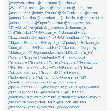
@veryfarfromhere
@k_sukumo
@reichi062
@WILLCOM_shine
@isnki
@d_bambina
@unagi_758
@cocobee555
@Andy_SV650S
@KeiOsaki2013
@saiseiji
@amino_fish_flog
@masahoo11
@Lilalicht_8
@narihira1125
@sabakunobuta
@SuperPoppokun
@Minagawa_Aoi
@E0wM19GLYcYgSuk
@f_takehata
@fibonacci_01
@1879trotsky1026
@ikasan_vb
@Juread
@kokiya
@kuwakennta
@Kiyosuke0418
@MisirlouIbaraki
@reptone
@higesol
@madcari
@hiroyuki_xr
@ipodstyle
@sikano_tu
@doc_biomath
@KKaonashi4617
@kentosho
@cryptrhythm
@Matsu_cap00
@garouneko
@stallkid26
@maris_HY
@cya_p
@kozawa
@september91411
@kondohi
@n_shigure
@isotakeru
@ShinyaMatsuura
@tenmachou
@Kei_Kei_Twi
@kanu165
@YukitoKirishima
@r_hexar
@piccolo_daimaou
@isodin_sf5
@tekkenoyaji
@jadoremyt1048
@pichan_lotro
@nonsense_929
@mmticpolyalloy
@gako920
@imototakashi
@jnem_jnem147369
@thefrog1192
@AsuraSys
@wamtst
@r1hrks
@enge118
@MiraWild100
@S_kisaragi
@otakutokkai
@iwatekenmin01
@ffmatrix
@kotosakikotoko
@toshimizu7566
@charl_folife
@Brunch_am1030
@KanadeAkiyoshi
@No373O4
@snowystreet