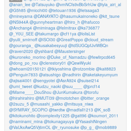
@anan_lee
@Tatsuyuko
@vmNCfs9xBbSrhUw
@lyla_airi_al
@G5h85
@micchi00
@tetouan1936
@letssaga3
@mineyama
@DANAYATO
@hasumukainoneko
@kit_tsune
@NS944A
@gunnyheartman
@hiro_h
@hafucco
@Anchang4
@miminaga
@felmitrax
@ks736877
@_Y0U_SEE
@takumargo
@cf11ya
@lolisList
@yulii_smirnoff
@ISOI30
@GreatPoppo
@cloud_stream
@gouranga_
@kusakabesyuuji
@tdSUGQpfJviWBQn
@raven2020
@yshbard
@Maustersinger
@kuroneko_morino
@Duke_of_Namadzu
@fewlirpcd645
@dong_po_rou
@clerestory01
@QewWyuki
@whoami20150121
@tkiyoshima
@rotzombie
@kait8823
@Penguin7833
@atsushigo
@nadhirin
@taketakeyumyum
@ajisai4001
@sengyotei
@AsrA924
@suisei214
@umi_tweet
@kudzu_naoki
@suu____
@jprcf14
@Mame____DouShou
@JunKumakura
@torofu
@hirahirahiro
@MUTI39
@mototchen
@bitter_orange
@2suzu_5
@musashi_yakko
@mitsuya_niwa
@SYMRAY_SCOPIO
@twrdtw
@madfall1213
@K_soB
@kitokunohito
@complexity1225
@gatt96
@koumori_2011
@naminami_mina
@tokunagayuya
@YasashiNingen
@VaUkxAwQ5Vj6mOL
@r_ryunosuke
@p_g_
@mob9889