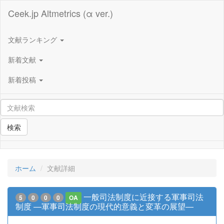
Ceek.jp Altmetrics (α ver.)
文献ランキング
新着文献
新着投稿
検索
ホーム
文献詳細
一般司法制度に近接する軍事司法
5
0
0
0
OA
制度 ―軍事司法制度の現代的意義と変革の展望―