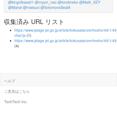
@kingofbass01
@myym_nao
@toro6neko
@Math_XZY
@Mahal
@matsuxi
@SolomonsSealA
収集済み URL リスト
https://www.jstage.jst.go.jp/article/kokusaianzenhosho/49/1/49_
char/ja
(1)
https://www.jstage.jst.go.jp/article/kokusaianzenhosho/49/1/4
(4)
ヘルプ
ご意見はこちら
TechTech Inc.