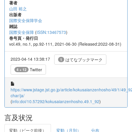
著者
山田 裕之
出版者
国際安全保障学会
雑誌
国際安全保障
(
ISSN:13467573
)
巻号頁・発行日
vol.49, no.1, pp.92-111, 2021-06-30 (Released:2022-08-31)
2023-04-14 13:38:17
はてなブックマーク
1
Twitter
4 + 12
https://www.jstage.jst.go.jp/article/kokusaianzenhosho/49/1/49_92/
char/ja/
(
info:doi/10.57292/kokusaianzenhosho.49.1_92
)
言及状況
変動（ピーク前後）
変動（月別）
分布