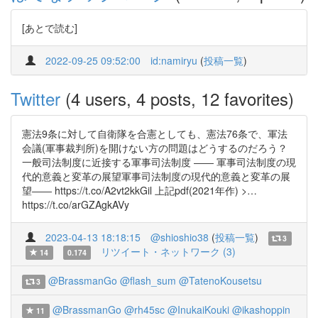
[あとで読む]
2022-09-25 09:52:00
id:namiryu
(
投稿一覧
)
Twitter
(4 users, 4 posts, 12 favorites)
憲法9条に対して自衛隊を合憲としても、憲法76条で、軍法
会議(軍事裁判所)を開けない方の問題はどうするのだろう？
一般司法制度に近接する軍事司法制度 ―― 軍事司法制度の現
代的意義と変革の展望軍事司法制度の現代的意義と変革の展
望―― https://t.co/A2vt2kkGil 上記pdf(2021年作) >…
https://t.co/arGZAgkAVy
2023-04-13 18:18:15
@shioshio38
(
投稿一覧
)
3
リツイート・ネットワーク (3)
14
0.174
@BrassmanGo
@flash_sum
@TatenoKousetsu
3
@BrassmanGo
@rh45sc
@InukaiKouki
@ikashoppin
11