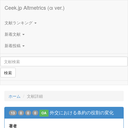
Ceek.jp Altmetrics (α ver.)
文献ランキング
新着文献
新着投稿
検索
ホーム
文献詳細
外交における条約の役割の変化
13
0
0
0
OA
著者