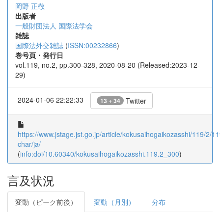
岡野 正敬
出版者
一般財団法人 国際法学会
雑誌
国際法外交雑誌
(
ISSN:00232866
)
巻号頁・発行日
vol.119, no.2, pp.300-328, 2020-08-20 (Released:2023-12-
29)
2024-01-06 22:22:33
Twitter
13 + 34
https://www.jstage.jst.go.jp/article/kokusaihogaikozasshi/119/2/11
char/ja/
(
info:doi/10.60340/kokusaihogaikozasshi.119.2_300
)
言及状況
変動（ピーク前後）
変動（月別）
分布