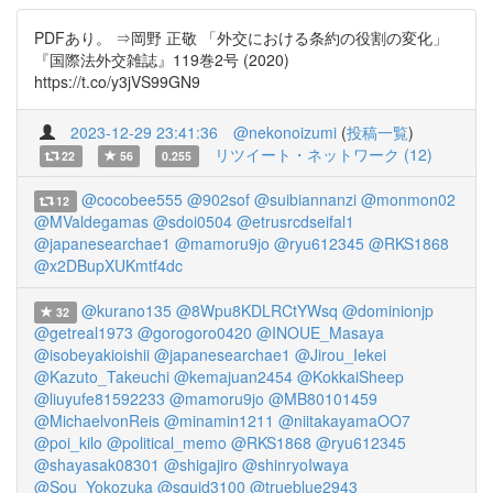
PDFあり。 ⇒岡野 正敬 「外交における条約の役割の変化」
『国際法外交雑誌』119巻2号 (2020)
https://t.co/y3jVS99GN9
2023-12-29 23:41:36
@nekonoizumi
(
投稿一覧
)
リツイート・ネットワーク (12)
22
56
0.255
@cocobee555
@902sof
@suibiannanzi
@monmon02
12
@MValdegamas
@sdoi0504
@etrusrcdseifal1
@japanesearchae1
@mamoru9jo
@ryu612345
@RKS1868
@x2DBupXUKmtf4dc
@kurano135
@8Wpu8KDLRCtYWsq
@dominionjp
32
@getreal1973
@gorogoro0420
@INOUE_Masaya
@isobeyakioishii
@japanesearchae1
@Jirou_Iekei
@Kazuto_Takeuchi
@kemajuan2454
@KokkaiSheep
@liuyufe81592233
@mamoru9jo
@MB80101459
@MichaelvonReis
@minamin1211
@niitakayamaOO7
@poi_kilo
@political_memo
@RKS1868
@ryu612345
@shayasak08301
@shigajiro
@shinryoIwaya
@Sou_Yokozuka
@squid3100
@trueblue2943