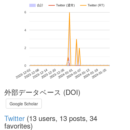
合計
Twitter (通常)
Twitter (RT)
6
4
2
*
*
0
2024-01-19
2023-12-02
2023-12-20
2024-01-07
2024-01-25
2023-12-08
2023-12-26
2024-01-13
2023-12-14
2024-01-01
外部データベース (DOI)
Google Scholar
Twitter
(13 users, 13 posts, 34
favorites)