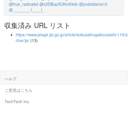
@true_radicalist
@x2DBupXUKmtf4dc
@yoshidama12
@________l____l_
収集済み URL リスト
https://www.jstage.jst.go.jp/article/kokusaihogaikozasshi/119/2
char/ja/
(13)
ヘルプ
ご意見はこちら
TechTech Inc.