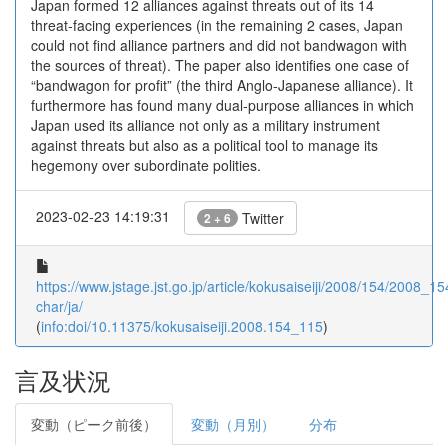
Japan formed 12 alliances against threats out of its 14
threat-facing experiences (in the remaining 2 cases, Japan
could not find alliance partners and did not bandwagon with
the sources of threat). The paper also identifies one case of
“bandwagon for profit” (the third Anglo-Japanese alliance). It
furthermore has found many dual-purpose alliances in which
Japan used its alliance not only as a military instrument
against threats but also as a political tool to manage its
hegemony over subordinate polities.
2023-02-23 14:19:31
Twitter
2 + 6
https://www.jstage.jst.go.jp/article/kokusaiseiji/2008/154/2008_1
char/ja/
(
info:doi/10.11375/kokusaiseiji.2008.154_115
)
言及状況
変動（ピーク前後）
変動（月別）
分布