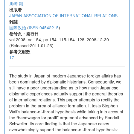
川崎 剛
出版者
JAPAN ASSOCIATION OF INTERNATIONAL RELATIONS
雑誌
国際政治
(
ISSN:04542215
)
巻号頁・発行日
vol.2008, no.154, pp.154_115-154_128, 2008-12-30
(Released:2011-01-26)
参考文献数
17
The study in Japan of modern Japanese foreign affairs has
been dominated by diplomatic historians. Consequently, we
still have a poor understanding as to how much Japanese
diplomatic experiences actually support the general theories
of international relations. This paper attempts to rectify the
problem in the area of alliance formation. It tests Stephen
Walt's balance-of-threat hypothesis while taking into account
the “bandwagon for profit” argument advanced by Randall
Schweller. Its core finding is that the Japanese cases
overwhelmingly support the balance-of-threat hypothesis: