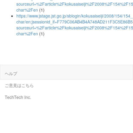
sourceurl=%2Farticle%2Fkokusaiseiji%2F2008%2F154%2F
char%2Fen
(1)
https://www.jstage.jst.go.jp/sblogin/kokusaiseiji/2008/154/154
char/en;jsessionid_if=F779C06AB4B4A748AD211F3C5E86B
sourceurl=%2Farticle%2Fkokusaiseiji%2F2008%2F154%2F
char%2Fen
(1)
ヘルプ
ご意見はこちら
TechTech Inc.