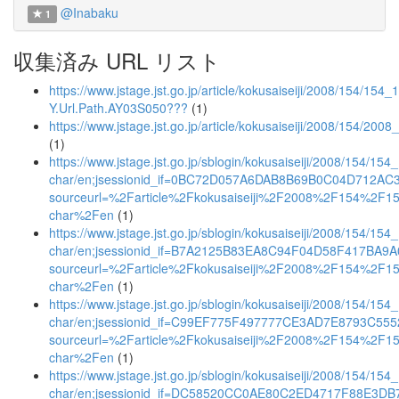
@Inabaku
1
収集済み URL リスト
https://www.jstage.jst.go.jp/article/kokusaiseiji/2008/154/154
Y.Url.Path.AY03S050???
(1)
https://www.jstage.jst.go.jp/article/kokusaiseiji/2008/154/200
(1)
https://www.jstage.jst.go.jp/sblogin/kokusaiseiji/2008/154/154
char/en;jsessionid_if=0BC72D057A6DAB8B69B0C04D712AC
sourceurl=%2Farticle%2Fkokusaiseiji%2F2008%2F154%2F
char%2Fen
(1)
https://www.jstage.jst.go.jp/sblogin/kokusaiseiji/2008/154/154
char/en;jsessionid_if=B7A2125B83EA8C94F04D58F417BA9A
sourceurl=%2Farticle%2Fkokusaiseiji%2F2008%2F154%2F
char%2Fen
(1)
https://www.jstage.jst.go.jp/sblogin/kokusaiseiji/2008/154/154
char/en;jsessionid_if=C99EF775F497777CE3AD7E8793C55
sourceurl=%2Farticle%2Fkokusaiseiji%2F2008%2F154%2F
char%2Fen
(1)
https://www.jstage.jst.go.jp/sblogin/kokusaiseiji/2008/154/154
char/en;jsessionid_if=DC58520CC0AE80C2ED4717F88E3DB