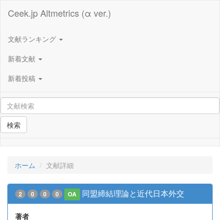
Ceek.jp Altmetrics (α ver.)
文献ランキング
新着文献
新着投稿
検索
ホーム
文献詳細
同盟締結理論と近代日本外交
2
0
0
0
OA
著者