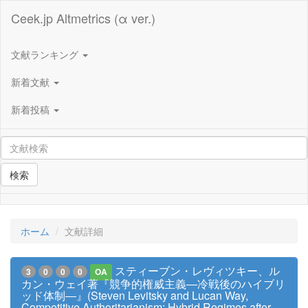
Ceek.jp Altmetrics (α ver.)
文献ランキング
新着文献
新着投稿
検索
ホーム
文献詳細
スティーブン・レヴィツキー、ル
3
0
0
0
OA
カン・ウェイ著『競争的権威主義―冷戦後のハイブリ
ッド体制―』(Steven Levitsky and Lucan Way,
Competitive Authoritarianism: Hybrid Regimes after