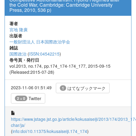
the Cold War, Cambridge: Cambridge University
Press, 2010, 536 p)
著者
宮地 隆廣
出版者
一般財団法人 日本国際政治学会
雑誌
国際政治
(
ISSN:04542215
)
巻号頁・発行日
vol.2013, no.174, pp.174_174-174_177, 2015-09-15
(Released:2015-07-28)
2023-11-06 01:51:49
はてなブックマーク
1
Twitter
2 + 0
https://www.jstage.jst.go.jp/article/kokusaiseiji/2013/174/2013_17
char/ja/
(
info:doi/10.11375/kokusaiseiji.174_174
)