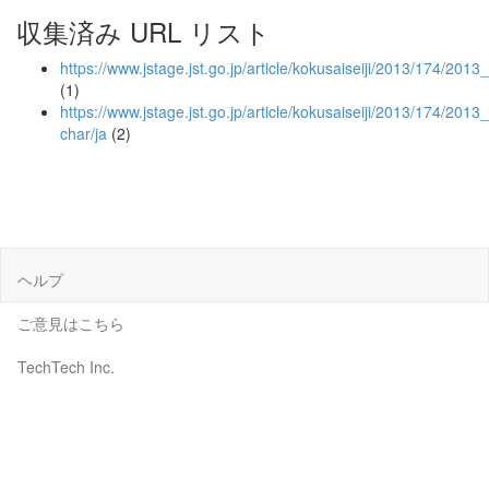
収集済み URL リスト
https://www.jstage.jst.go.jp/article/kokusaiseiji/2013/174/201
(1)
https://www.jstage.jst.go.jp/article/kokusaiseiji/2013/174/201
char/ja
(2)
ヘルプ
ご意見はこちら
TechTech Inc.