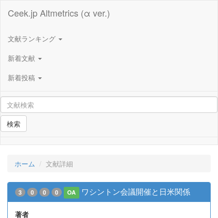
Ceek.jp Altmetrics (α ver.)
文献ランキング
新着文献
新着投稿
検索
ホーム
文献詳細
ワシントン会議開催と日米関係
3
0
0
0
OA
著者