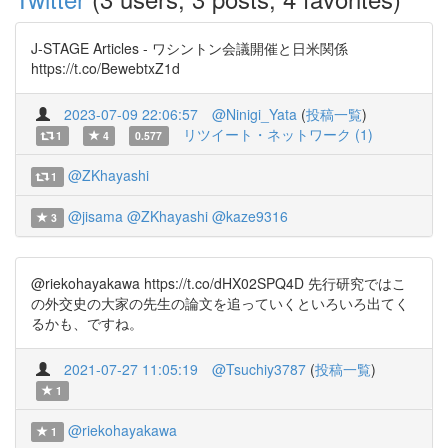
J-STAGE Articles - ワシントン会議開催と日米関係
https://t.co/BewebtxZ1d
2023-07-09 22:06:57
@Ninigi_Yata
(
投稿一覧
)
リツイート・ネットワーク (1)
1
4
0.577
@ZKhayashi
1
@jisama
@ZKhayashi
@kaze9316
3
@riekohayakawa https://t.co/dHX02SPQ4D 先行研究ではこ
の外交史の大家の先生の論文を追っていくといろいろ出てく
るかも、ですね。
2021-07-27 11:05:19
@Tsuchiy3787
(
投稿一覧
)
1
@riekohayakawa
1