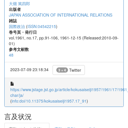
大畑 篤四郎
出版者
JAPAN ASSOCIATION OF INTERNATIONAL RELATIONS
雑誌
国際政治
(
ISSN:04542215
)
巻号頁・発行日
vol.1961, no.17, pp.91-106, 1961-12-15 (Released:2010-09-
01)
参考文献数
48
2023-07-09 23:18:34
Twitter
3 + 4
https://www.jstage.jst.go.jp/article/kokusaiseiji1957/1961/17/1961
char/ja/
(
info:doi/10.11375/kokusaiseiji1957.17_91
)
言及状況