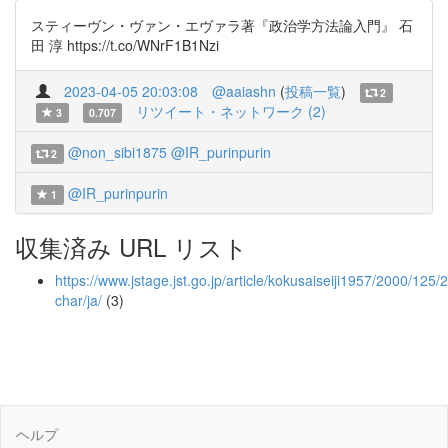
スティーヴン・ヴァン・エヴァラ著『政治学方法論入門』 石
田 淳 https://t.co/WNrF1B1Nzi
2023-04-05 20:03:08
@aaiashn
(
投稿一覧
)
2
リツイート・ネットワーク (2)
3
0.707
@non_sibi1875
@IR_purinpurin
2
@IR_purinpurin
1
収集済み URL リスト
https://www.jstage.jst.go.jp/article/kokusaiseiji1957/2000/125
char/ja/
(3)
ヘルプ