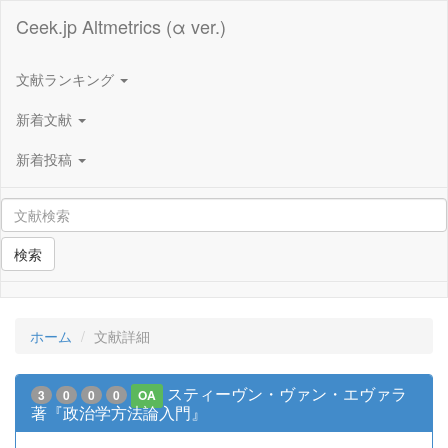
Ceek.jp Altmetrics (α ver.)
文献ランキング
新着文献
新着投稿
検索
ホーム
文献詳細
スティーヴン・ヴァン・エヴァラ
3
0
0
0
OA
著『政治学方法論入門』