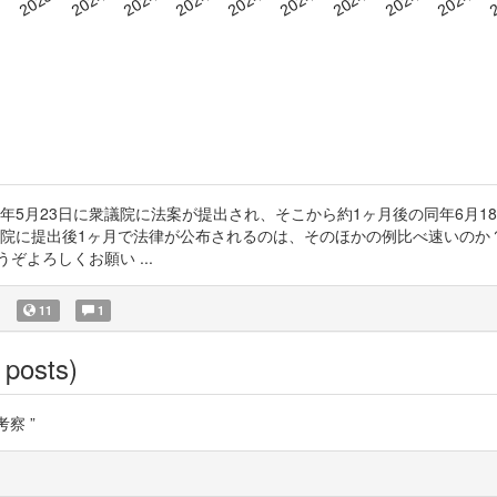
7年5月23日に衆議院に法案が提出され、そこから約1ヶ月後の同年6月1
議院に提出後1ヶ月で法律が公布されるのは、そのほかの例比べ速いのか
よろしくお願い ...
)
11
1
 posts)
察 ”