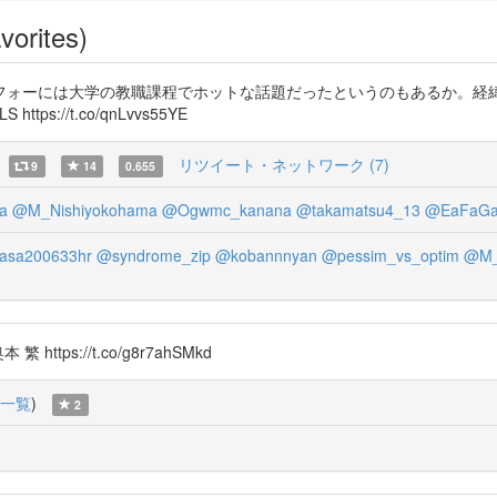
vorites)
フォーには大学の教職課程でホットな話題だったというのもあるか。経緯
tps://t.co/qnLvvs55YE
リツイート・ネットワーク (7)
9
14
0.655
a
@M_Nishiyokohama
@Ogwmc_kanana
@takamatsu4_13
@EaFaGa
asa200633hr
@syndrome_zip
@kobannnyan
@pessim_vs_optim
@M_
ps://t.co/g8r7ahSMkd
一覧
)
2