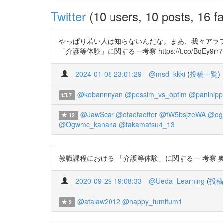
Twitter
(10 users, 10 posts, 16 fa
やっぱり若い人は知らないんだな。まあ、我々アラ
「介護等体験」に関する一考察 https://t.co/BqEy9rr7LS ht
2024-01-08 23:01:29
@msd_kkki
(
投稿一覧
)
@kobannnyan
@pessim_vs_optim
@paninipp
7
@JawScar
@otaotaotter
@tW5bsjzeWA
@og
12
@Ogwmc_kanana
@takamatsu4_13
教職課程における 「介護等体験」に関する一 考察 奥本 繁 htt
2020-09-29 19:08:33
@Ueda_Learning
(
投稿
@atalaw2012
@happy_fumifum1
2