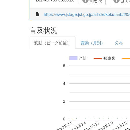
知恵袋
はて
1
1
https://www.jstage.jst.go.jp/article/kokutanb/2
言及状況
変動（ピーク前後）
変動（月別）
分布
合計
知恵袋
6
4
2
0
2023-12-17
2023-12-20
2023-12-23
2023
2023-12-11
2023-12-14