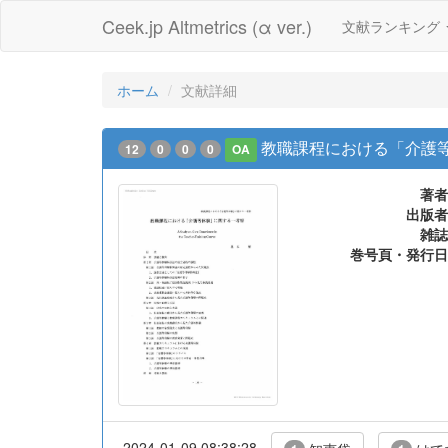
Ceek.jp Altmetrics (α ver.)
文献ランキング
ホーム
文献詳細
教職課程における「介護
12
0
0
0
OA
著者
出版者
雑誌
巻号頁・発行日
2024-01-09 08:38:28