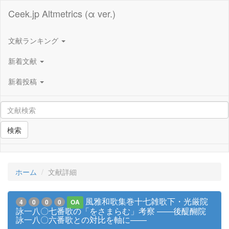
Ceek.jp Altmetrics (α ver.)
文献ランキング
新着文献
新着投稿
検索
ホーム
文献詳細
風雅和歌集巻十七雑歌下・光厳院
4
0
0
0
OA
詠一八〇七番歌の「をさまらむ」考察 ――後醍醐院
詠一八〇六番歌との対比を軸に――