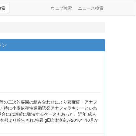
検索
ウェブ検索
ニュース検索
ジン
動等の二次的要因の組み合わせにより蕁麻疹・アナフ
り,特に小麦依存性運動誘発アナフィラキシーといわ
場合には診断に難渋するケースもあった。近年,成人
より報告され,特異IgE抗体測定が2010年10月か