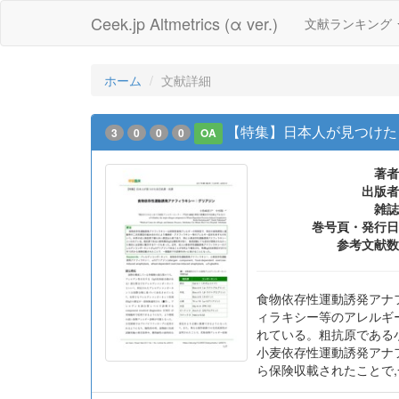
Ceek.jp Altmetrics (α ver.)
文献ランキング
ホーム
文献詳細
【特集】日本人が見つけた
3
0
0
0
OA
著者
出版者
雑誌
巻号頁・発行日
参考文献数
食物依存性運動誘発アナ
ィラキシー等のアレルギ
れている。粗抗原である
小麦依存性運動誘発アナフ
ら保険収載されたことで