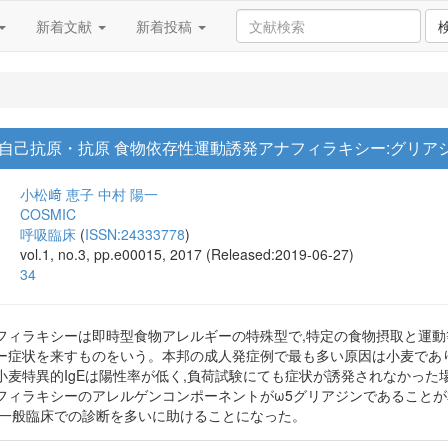
新着文献
新着投稿
自己抗原・抗原 食物依存性運動誘発アナフィラキシー:グリア
小松﨑 恵子
中村 陽一
COSMIC
呼吸臨床
(
ISSN:24333778
)
vol.1, no.3, pp.e00015, 2017 (Released:2019-06-27)
34
フィラキシーは即時型食物アレルギーの特殊型で,特定の食物摂取と運
ー症状を来すものをいう。本邦の成人発症例で最も多い原因は小麦であ
小麦特異的IgEは陽性率が低く,負荷試験にても症状が誘発されなかった
ィラキシーのアレルゲンコンポーネントがω5グリアジンであることが本邦
,一般臨床での診断を多いに助けることになった。