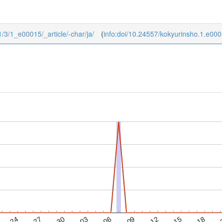
/1/3/1_e00015/_article/-char/ja/
(
info:doi/10.24557/kokyurinsho.1.e00