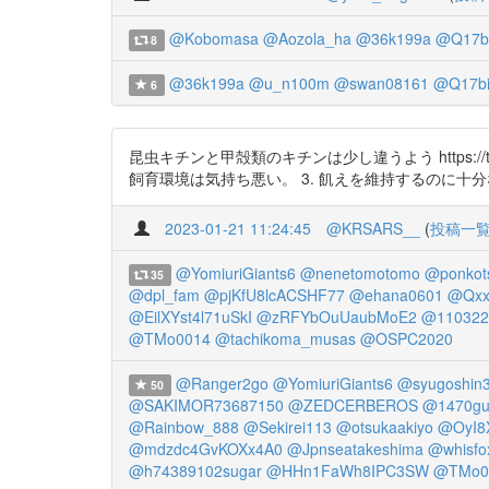
@Kobomasa
@Aozola_ha
@36k199a
@Q17bi
8
@36k199a
@u_n100m
@swan08161
@Q17bi
6
昆虫キチンと甲殻類のキチンは少し違うよう https://
飼育環境は気持ち悪い。 3. 飢えを維持するのに十
2023-01-21 11:24:45
@KRSARS__
(
投稿一
@YomiuriGiants6
@nenetomotomo
@ponkot
35
@dpl_fam
@pjKfU8lcACSHF77
@ehana0601
@Qxx
@EilXYst4l71uSkI
@zRFYbOuUaubMoE2
@110322
@TMo0014
@tachikoma_musas
@OSPC2020
@Ranger2go
@YomiuriGiants6
@syugoshin
50
@SAKIMOR73687150
@ZEDCERBEROS
@1470gut
@Rainbow_888
@Sekirei113
@otsukaakiyo
@OyI8
@mdzdc4GvKOXx4A0
@Jpnseatakeshima
@whisfo
@h74389102sugar
@HHn1FaWh8IPC3SW
@TMo0