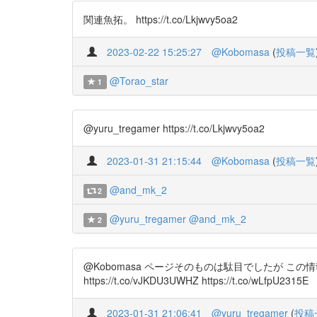
関連魚拓。 https://t.co/Lkjwvy5oa2
2023-02-22 15:25:27
@Kobomasa
(
投稿一覧
@Torao_star
1
@yuru_tregamer https://t.co/Lkjwvy5oa2
2023-01-31 21:15:44
@Kobomasa
(
投稿一覧
@and_mk_2
2
@yuru_tregamer
@and_mk_2
2
@Kobomasa ページそのものは駄目でしたが 
https://t.co/vJKDU3UWHZ https://t.co/wLfpU2315E
2023-01-31 21:06:41
@yuru_tregamer
(
投稿