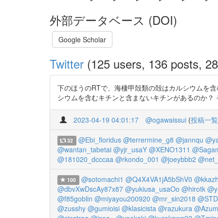
外部データベース (DOI)
Google Scholar
Twitter
(125 users, 136 posts, 28
下のほうのRTで、海棲甲殻類の殻はカルシウムを
シウムを含むキチンと含まないキチンがあるのか？ それでもそ
2023-04-19 04:01:17
@ogawaissui
(
投稿一覧
@Ebi_floridus
@terrermine_g8
@jannqu
@ya
32
@wantan_tabetai
@yjr_usaY
@XENO1311
@Sagami
@181020_dcccaa
@rkondo_001
@joeybbb2
@net_
@sotomachi1
@Q4X4VA1jA5bShV0
@kkazh
100
@dbvXwDscAy87x87
@yukiusa_usaOo
@hirotk
@y
@f85goblin
@miyayou200920
@mr_sin2018
@STDe
@zusshy
@gumioisi
@klasicista
@razukura
@Azum