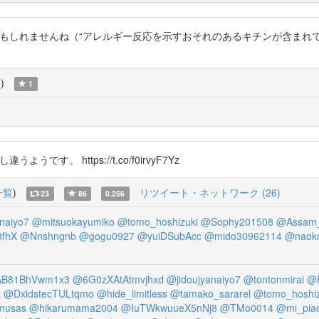
入れてくるかもしれませんね（“アレルギー反応を示すおそれのあるキチンが含ま
覧
)
1
うです。 https://t.co/f0irvyF7Yz
一覧
)
リツイート・ネットワーク (26)
23
86
0.256
naiyo7
@mitsuokayumiko
@tomo_hoshizuki
@Sophy201508
@Assam_
fhX
@Nnshngnb
@gogu0927
@yuiDSubAcc
@mido30962114
@naoko
B81BhVwm1x3
@6G0zXAtAtmvjhxd
@jidoujyanaiyo7
@tontonmirai
@
a
@DxldstecTULtqmo
@hide_limitless
@tamako_sararel
@tomo_hoshiz
musas
@hikarumama2004
@IuTWkwuueX5nNj8
@TMo0014
@mi_piac