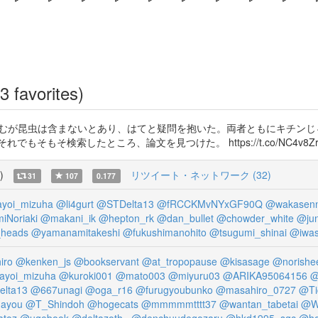
3 favorites)
含むが昆虫は含まないとあり、はてと疑問を抱いた。両者ともにキチンじ
もそ検索したところ、論文を見つけた。 https://t.co/NC4v8Zr
)
リツイート・ネットワーク (32)
31
107
0.177
yoi_mizuha
@li4gurt
@STDelta13
@fRCCKMvNYxGF90Q
@wakasenn
Noriaki
@makani_ik
@hepton_rk
@dan_bullet
@chowder_white
@jun
heads
@yamanamitakeshi
@fukushimanohito
@tsugumi_shinai
@iwas
iro
@kenken_js
@bookservant
@at_tropopause
@kisasage
@norishe
ayoi_mizuha
@kuroki001
@mato003
@miyuru03
@ARIKA95064156
@
lta13
@667unagi
@oga_r16
@furugyoubunko
@masahiro_0727
@Ti
ayou
@T_Shindoh
@hogecats
@mmmmmtttt37
@wantan_tabetai
@W