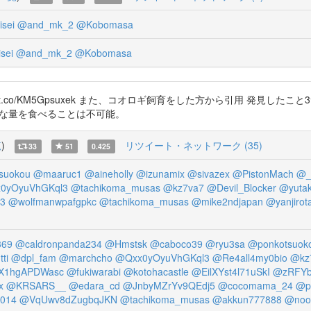
sei
@and_mk_2
@Kobomasa
sei
@and_mk_2
@Kobomasa
t.co/KM5Gpsuxek また、コオロギ飼育をした方から引用 発見したこ
分な量を食べることは不可能。
覧
)
リツイート・ネットワーク (35)
33
51
0.425
suokou
@maaruc1
@aineholly
@izunamix
@sivazex
@PistonMach
@_
0yOyuVhGKql3
@tachikoma_musas
@kz7va7
@Devil_Blocker
@yuta
3
@wolfmanwpafgpkc
@tachikoma_musas
@mike2ndjapan
@yanjirot
369
@caldronpanda234
@Hmstsk
@caboco39
@ryu3sa
@ponkotsuok
ti
@dpl_fam
@marchcho
@Qxx0yOyuVhGKql3
@Re4all4my0bio
@kz
X1hgAPDWasc
@fukiwarabi
@kotohacastle
@EilXYst4l71uSkI
@zRFY
x
@KRSARS__
@edara_cd
@JnbyMZrYv9QEdj5
@cocomama_24
@p
014
@VqUwv8dZugbqJKN
@tachikoma_musas
@akkun777888
@noo