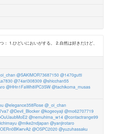
と3つ： 1.ひどいにおいがする。 2.自然は好きだけど、
oi_chan
@SAKIMOR73687150
@1470gutti
ka7830
@74ari308309
@shicchan55
aro
@HHn1FaWh8IPC3SW
@tachikoma_musas
ou
@elegance358Rose
@_oi_chan
7va7
@Devil_Blocker
@kogeoyaji
@mo62707719
bOuUaubMoE2
@nemuhima_w14
@contactrange99
ichimayu
@mike2ndjapan
@yanjirotaro
OERn0BKwrvA2
@OSPC2020
@yuzuhassaku