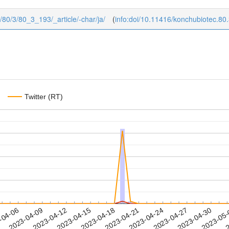
c/80/3/80_3_193/_article/-char/ja/
(
info:doi/10.11416/konchubiotec.80
Twitter (RT)
2023-04-27
2023-04-30
2023-05
-04-06
2
2023-04-09
2023-04-12
2023-04-15
2023-04-18
2023-04-21
2023-04-24