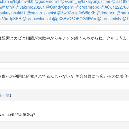
chan
@BgLmv4k0
@gudemom1
@eknm_
@takajyunjustime
@isa189
w18fhX
@yakiimo20201
@CandyOpen1
@creamrobo
@AO81222760
akuyatsuki31
@naoko_pianist
@5w9Cn1pftdWIgKb
@dmonrin
@haru
50urIpKER
@grapewinecat
@gXSPyQ6OFOG6iWm
@forestmisty
@T
酸素とカビと細菌が大敵やからキチンを纏うんやからね。クルミうま。
膚への利用に研究されてるんじゃないか 美容分野にも広がるのに美容
稿一覧
)
co/52YJr5OKq7