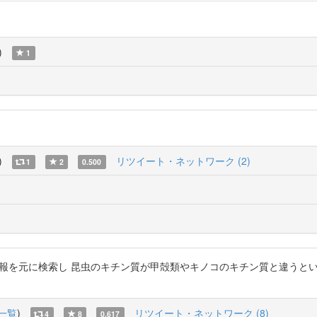
)
1
)
リツイート・ネットワーク (2)
1
2
0.500
この情報を元に検索し 昆虫のキチン質が甲殻類やキノコのキチン質と違うと
一覧
)
リツイート・ネットワーク (8)
4
8
0.617