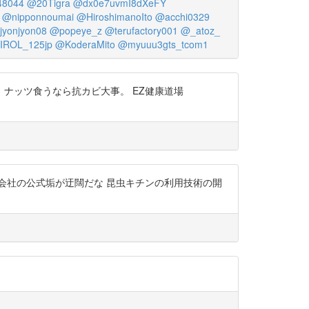
48044
@20Tigra
@dx0e7uvmI8dXeFY
@nipponnoumai
@HiroshimanoIto
@acchi0329
jyonjyon08
@popeye_z
@terufactory001
@_atoz_
IROL_125jp
@KoderaMito
@myuuu3gts_tcom1
ナッツ食うなら抗カビ大事。 EZ健康道場
会社の公式垢が迂闊だな 昆虫キチンの利用技術の開