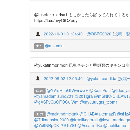
@teketeke_orisa1 もしかしたら黙って
https://t.co/nvyOiQZeoy
2022-10-01 01:34:40
@OSPC2020
(
投稿一
@atsumint
1
@yukatinmorimori 昆虫キチンと甲殻類のキチンは少し違うよ
2022-08-02 12:05:40
@yuko_candida
(
投稿
@YVrdRLaGtWwrwGF
@KaaliPotti
@jidoujya
26
@yamadamizuho201
@20Tigra
@mSNKNCKEAw18
@gXSPyQ6OFOG6iWm
@myuuu3gts_tcom1
@mcktmdmcktnk
@CHABAtakemazR
@sHzA
71
@7dimension2020
@freelikegeralt
@love_morinag
@Yc9NRpCK17S1b3G
@Assam_iKo
@tachikoma_