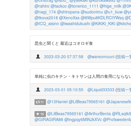
@cinstrag
@isoo_
@yaekaki
@kurokawa92
@Tmina
@rahiro
@tackco
@tonerico_1111
@hige_milk
@3
@nagi_174
@shiropana
@sudonimu
@u1_kuw
@ya
@tkova2018
@XenoXss
@8Wpu8KDLRCtYWsq
@D
@ICQ_aisinn
@iwashidukushi
@KiKiKi_KiKi
@kitch
昆虫と聞くと 最近はコオロギ食
2023-03-20 07:37:58
@wareomouni
(
投稿一
単純に虫のキチン・キトサンは人間の食用にならな
2023-03-01 05:10:55
@Liquid33333
(
投稿一
@13Haniel
@LilBeas79565161
@JapaneseM
11
@LilBeas79565161
@ArthurBenta
@RLsqtk5
15
@GIRAGIRA88
@ingpqy6MlNJkXVc
@Profswedenb