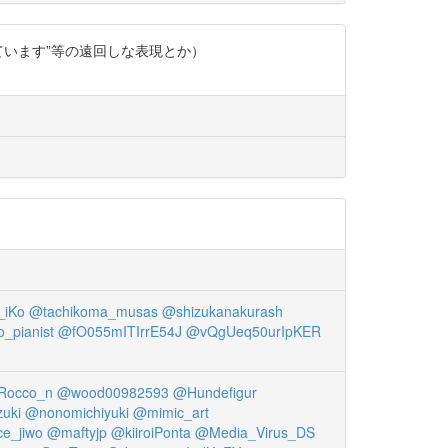
れています”等の遠回しな表現とか）
iKo
@tachikoma_musas
@shizukanakurash
_pianist
@fO055mITIrrE54J
@vQgUeq50urIpKER
Rocco_n
@wood00982593
@Hundefigur
uki
@nonomichiyuki
@mimic_art
e_jiwo
@maftyjp
@kiiroiPonta
@Media_Virus_DS