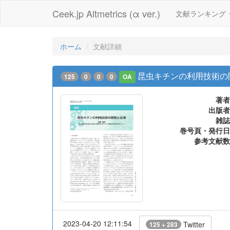
Ceek.jp Altmetrics (α ver.)
文献ランキング
ホーム
文献詳細
昆虫キチンの利用技術の
125
0
0
0
OA
著者
出版者
雑誌
巻号頁・発行日
参考文献数
2023-04-20 12:11:54
Twitter
125 + 283