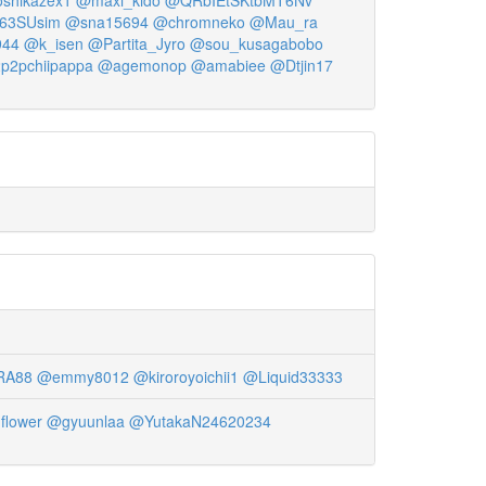
shikazex1
@maxi_kido
@QRbIEtSKtbMT6Nv
63SUsim
@sna15694
@chromneko
@Mau_ra
944
@k_isen
@Partita_Jyro
@sou_kusagabobo
p2pchiipappa
@agemonop
@amabiee
@Dtjin17
RA88
@emmy8012
@kiroroyoichii1
@Liquid33333
flower
@gyuunlaa
@YutakaN24620234