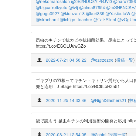
@nekomarosalon
@0B2NDQ8YiPBJVi0
@haru7396
@bigcarrotkyoto
@ivtj
@alma87654
@mSNKNCKEA
@gogu0927
@kienzan18
@kori839
@YakibutaW
@s
@sirochami
@ichigo_teacher
@TalkSilent
@vQgUeq
昆虫のキチンで抗カビや抗細菌効果。昆虫にとっては
https://t.co/EGQLU6wGZo
2022-07-21 04:58:22
@ezezezee
(
投稿一覧
)
ゴキブリの羽根ってキチン・キトサン質だから人口皮
発と応用 - J-Stage https://t.co/BC9LoH2n51
2020-11-25 14:33:46
@NightSlashers21
(
投
後で読もう 昆虫キチンの利用技術の開発と応用 https://t.
2020-08-21 12:54:05
@2chipi
(
投稿一覧
)