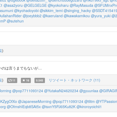
toz
@ugebook
@deltazoth_
@denchuudegozaru
@hkd1995_sgc
@ho
K1
@asa2yoru
@GELGELGE
@kyokoharu
@RayMasuda
@SFUMnxPn
sumuni
@kyohadoyobi
@sikkim_temi
@singing_hacky
@SSDT41541
ullahanRider
@joeybbb2
@kaeruland
@kawakamikou
@yura_yuki
@2
omP
@sutehun
覧
)
いのは言うまでもないが…
覧
)
リツイート・ネットワーク (11)
11
16
0.545
orning
@pop7711093124
@YutakaN24620234
@gyuunlaa
@GIRAGI
KZygOfXo
@JapaneseMorning
@pop7711093124
@tlitm
@YTPassion
org
@OfmshIEqb8SAt5x
@isxnY5PJ65Ku82K
@kiroroyoichii1