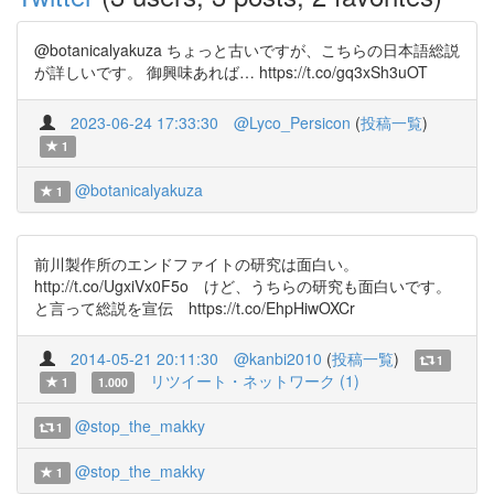
@botanicalyakuza ちょっと古いですが、こちらの日本語総説
が詳しいです。 御興味あれば… https://t.co/gq3xSh3uOT
2023-06-24 17:33:30
@Lyco_Persicon
(
投稿一覧
)
1
@botanicalyakuza
1
前川製作所のエンドファイトの研究は面白い。
http://t.co/UgxiVx0F5o けど、うちらの研究も面白いです。
と言って総説を宣伝 https://t.co/EhpHiwOXCr
2014-05-21 20:11:30
@kanbi2010
(
投稿一覧
)
1
リツイート・ネットワーク (1)
1
1.000
@stop_the_makky
1
@stop_the_makky
1