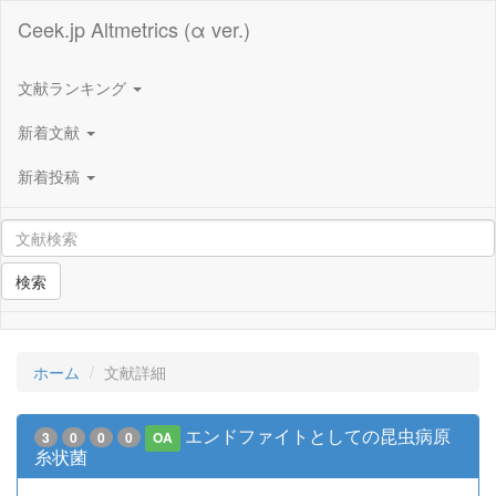
Ceek.jp Altmetrics (α ver.)
文献ランキング
新着文献
新着投稿
検索
ホーム
文献詳細
エンドファイトとしての昆虫病原
3
0
0
0
OA
糸状菌