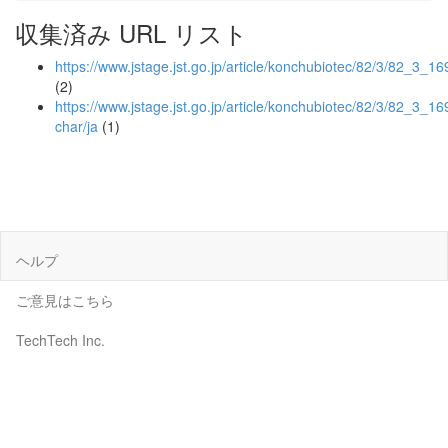
収集済み URL リスト
https://www.jstage.jst.go.jp/article/konchubiotec/82/3/82_3_16
(2)
https://www.jstage.jst.go.jp/article/konchubiotec/82/3/82_3_16
char/ja
(1)
ヘルプ
ご意見はこちら
TechTech Inc.