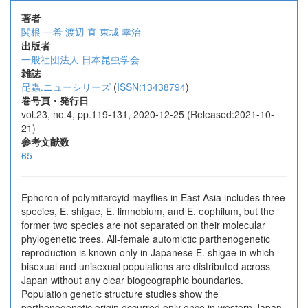
著者
関根 一希
渡辺 直
東城 幸治
出版者
一般社団法人 日本昆虫学会
雑誌
昆蟲.ニューシリーズ
(
ISSN:13438794
)
巻号頁・発行日
vol.23, no.4, pp.119-131, 2020-12-25 (Released:2021-10-
21)
参考文献数
65
Ephoron of polymitarcyid mayflies in East Asia includes three
species, E. shigae, E. limnobium, and E. eophilum, but the
former two species are not separated on their molecular
phylogenetic trees. All-female automictic parthenogenetic
reproduction is known only in Japanese E. shigae in which
bisexual and unisexual populations are distributed across
Japan without any clear biogeographic boundaries.
Population genetic structure studies show the
parthenogenetic origin occurred only once in western Japan