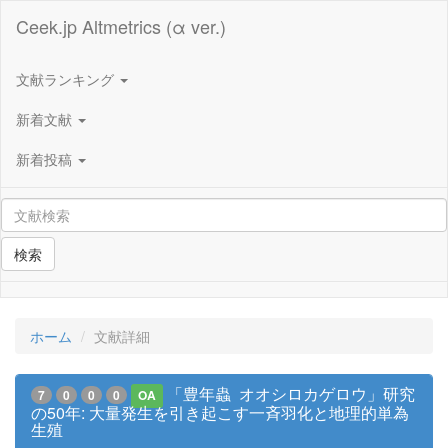
Ceek.jp Altmetrics (α ver.)
文献ランキング
新着文献
新着投稿
検索
ホーム
文献詳細
「豊年蟲 オオシロカゲロウ」研究
7
0
0
0
OA
の50年: 大量発生を引き起こす一斉羽化と地理的単為
生殖