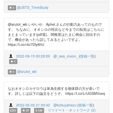
@JSTS_TimeStudy
1
@arutot_wb いやいや、Aphel.さんの行動力あってのもので
す。 ちなみに、オオシロの性比など今までの知見はこちらに
まとまっています(pdf直)。関根君はたまに例会に顔出すの
で、機会があったら話してみるとよいですよ。
https://t.co/r4v7Dly8hU
2022-09-15 00:29:59
@_sea_moon_
(
投稿一覧
)
1
@arutot_wb
1
なおオオシロカゲロウは単為生殖する個体群の方が多いで
す。詳しくは以下の論文をどうぞ。 https://t.co/LrUGSMVxeq
2022-05-02 21:30:42
@kobuyahazu
(
投稿一覧
)
リツイート・ネットワーク (2)
3
27
0.144