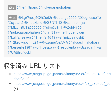
@hermitnanc
@nukegaranohahen
2
@LgWnpJj5QGZu62r
@odango2000
@CognosceTe
24
@syulan2
@muakbno
@G3NTI1IS
@sumiremiya
@Mizu_BUTE000000
@s6m3s3n4
@ZehN109
@nukegaranohahen
@uta_31
@meringue_cyan
@kujira_seven
@Thefirst4649
@shimizusatoshi3
@12brownbunny24
@NozomuOYAMA
@akaashi_akahara
@berserkr1967
@ori_vespa
@R_esculenta
@Sasagani_ya
@UABIrurigoki
収集済み URL リスト
https://www.jstage.jst.go.jp/article/kontyu/23/4/23_230402/_arti
char/ja
(3)
https://www.jstage.jst.go.jp/article/kontyu/23/4/23_230402/_pd
(4)