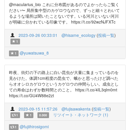
@macularius_bio これに分布図があるのでよかったらご覧く
ださい〜 局所集中型のカゲロウなので、ずっと細々とわいて
るような場所は聞いたことないです。いる河川といない河川
が明確に分かれている印象です。 https://t.co/92wzNJFXTc
2023-09-26 00:33:01
@hisame_ecology
(
投稿一覧
)
1
@yuwatsuwa_8
1
昨夜、街灯の下の路上に白い昆虫が大量に集まっているのを
見かけた。体調1cm程度の昆虫で、蛾かと思ったけど調べた
らオオシロカゲロウというカゲロウの仲間らしい。成虫とし
ての寿命はわずか数時間とのこと。 https://t.co/4IL3qlm0mt
https://t.co/GU4W88e2zt
2023-09-15 11:57:26
@fujisawakenta
(
投稿一覧
)
リツイート・ネットワーク (1)
1
1
0.000
@fujiihirosigomi
1