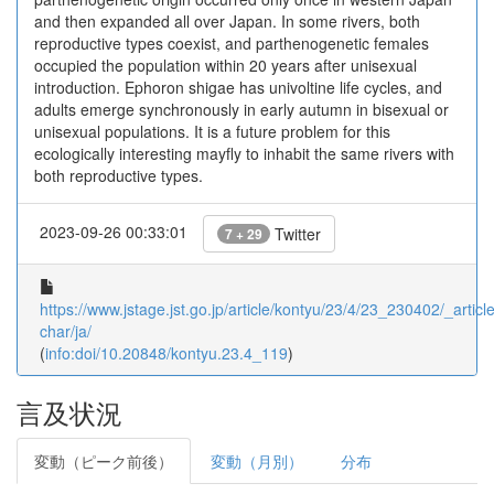
and then expanded all over Japan. In some rivers, both
reproductive types coexist, and parthenogenetic females
occupied the population within 20 years after unisexual
introduction. Ephoron shigae has univoltine life cycles, and
adults emerge synchronously in early autumn in bisexual or
unisexual populations. It is a future problem for this
ecologically interesting mayfly to inhabit the same rivers with
both reproductive types.
2023-09-26 00:33:01
Twitter
7 + 29
https://www.jstage.jst.go.jp/article/kontyu/23/4/23_230402/_article
char/ja/
(
info:doi/10.20848/kontyu.23.4_119
)
言及状況
変動（ピーク前後）
変動（月別）
分布