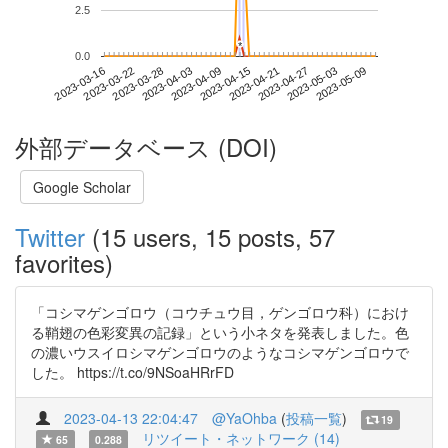
2.5
*
*
0.0
2023-05-03
2023-03-16
2023-04-03
2023-04-21
2023-05-09
2023-03-22
2023-04-09
2023-04-27
2023-03-28
2023-04-15
外部データベース (DOI)
Google Scholar
Twitter
(15 users, 15 posts, 57
favorites)
「コシマゲンゴロウ（コウチュウ目，ゲンゴロウ科）におけ
る鞘翅の色彩変異の記録」という小ネタを発表しました。色
の濃いウスイロシマゲンゴロウのようなコシマゲンゴロウで
した。 https://t.co/9NSoaHRrFD
2023-04-13 22:04:47
@YaOhba
(
投稿一覧
)
19
リツイート・ネットワーク (14)
65
0.288