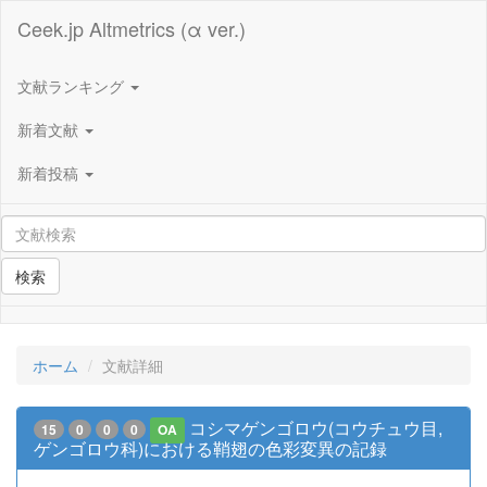
Ceek.jp Altmetrics (α ver.)
文献ランキング
新着文献
新着投稿
検索
ホーム
文献詳細
コシマゲンゴロウ(コウチュウ目,
15
0
0
0
OA
ゲンゴロウ科)における鞘翅の色彩変異の記録