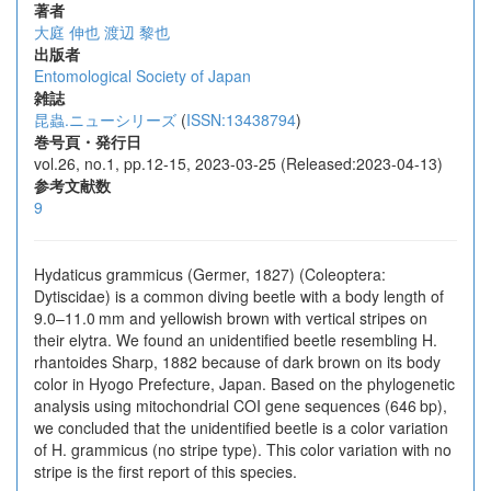
著者
大庭 伸也
渡辺 黎也
出版者
Entomological Society of Japan
雑誌
昆蟲.ニューシリーズ
(
ISSN:13438794
)
巻号頁・発行日
vol.26, no.1, pp.12-15, 2023-03-25 (Released:2023-04-13)
参考文献数
9
Hydaticus grammicus (Germer, 1827) (Coleoptera:
Dytiscidae) is a common diving beetle with a body length of
9.0–11.0 mm and yellowish brown with vertical stripes on
their elytra. We found an unidentified beetle resembling H.
rhantoides Sharp, 1882 because of dark brown on its body
color in Hyogo Prefecture, Japan. Based on the phylogenetic
analysis using mitochondrial COI gene sequences (646 bp),
we concluded that the unidentified beetle is a color variation
of H. grammicus (no stripe type). This color variation with no
stripe is the first report of this species.