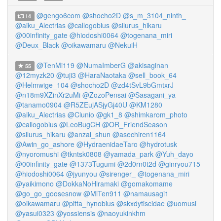
@gengo6com
@shocho2D
@s_m_3104_ninth_
14
@aiku_Alectrias
@callogobius
@silurus_hikaru
@00infinity_gate
@hiodoshi0064
@togenana_miri
@Deux_Black
@oikawamaru
@NekuiH
@TenMi119
@NumaImberG
@akisaginan
55
@12myzk20
@tuji3
@HaraNaotaka
@sell_book_64
@Helmwige_104
@shocho2D
@zd4tSvL9bGmtxrJ
@n18m9XZinXr2uMi
@ZozoPensai
@Sasagani_ya
@tanamo0904
@R5ZEujASjyGj40U
@KM1280
@aiku_Alectrias
@Clunio
@gk1_8
@shimkarom_photo
@callogobius
@LeoBugCH
@OR_FriendSeason
@silurus_hikaru
@anzai_shun
@asechiren1164
@Awin_go_ashore
@HydraenidaeTaro
@hydrotusk
@nyoromushi
@tkntsk0808
@yamada_park
@Yuh_dayo
@00infinity_gate
@1373Tugumi
@2d0rn0t2d
@ginryou715
@hiodoshi0064
@jyunyou
@sirenger_
@togenana_miri
@yaikimono
@DokkaNoHiramaki
@gomakomame
@go_go_goosesnow
@MiTen911
@namausagi1
@oikawamaru
@pitta_hynobius
@skxdytiscidae
@uomusi
@yasui0323
@yossiensis
@naoyukinkhm