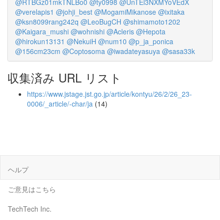
@RTBGz01mkTNLBo0
@ty0998
@UnTEl3NXMYoVEdX
@verelapis1
@johji_best
@MogamiMikanose
@ixitaka
@ksn8099rang242q
@LeoBugCH
@shimamoto1202
@Kaigara_mushi
@wohnishi
@Acleris
@Hepota
@hirokun13131
@NekuiH
@num10
@p_ja_ponica
@156cm23cm
@Coptosoma
@iwadateyasuya
@sasa33k
収集済み URL リスト
https://www.jstage.jst.go.jp/article/kontyu/26/2/26_23-
0006/_article/-char/ja
(14)
ヘルプ
ご意見はこちら
TechTech Inc.