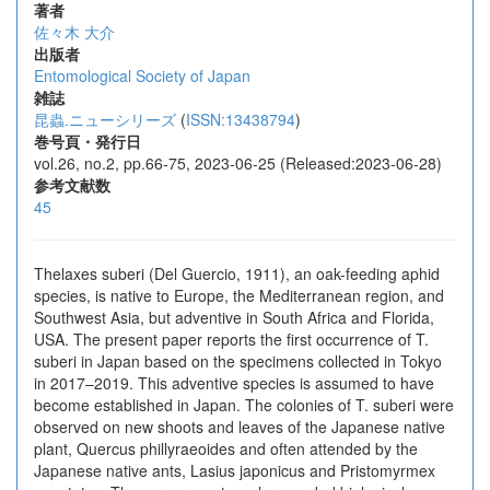
著者
佐々木 大介
出版者
Entomological Society of Japan
雑誌
昆蟲.ニューシリーズ
(
ISSN:13438794
)
巻号頁・発行日
vol.26, no.2, pp.66-75, 2023-06-25 (Released:2023-06-28)
参考文献数
45
Thelaxes suberi (Del Guercio, 1911), an oak-feeding aphid
species, is native to Europe, the Mediterranean region, and
Southwest Asia, but adventive in South Africa and Florida,
USA. The present paper reports the first occurrence of T.
suberi in Japan based on the specimens collected in Tokyo
in 2017–2019. This adventive species is assumed to have
become established in Japan. The colonies of T. suberi were
observed on new shoots and leaves of the Japanese native
plant, Quercus phillyraeoides and often attended by the
Japanese native ants, Lasius japonicus and Pristomyrmex