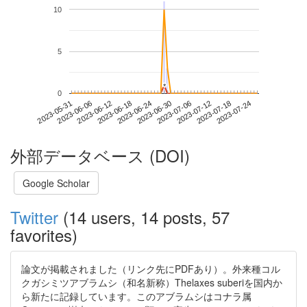
10
5
*
*
0
2023-07-18
2023-05-31
2023-06-18
2023-07-06
2023-07-24
2023-06-06
2023-06-24
2023-07-12
2023-06-12
2023-06-30
外部データベース (DOI)
Google Scholar
Twitter
(14 users, 14 posts, 57
favorites)
論文が掲載されました（リンク先にPDFあり）。外来種コル
クガシミツアブラムシ（和名新称）Thelaxes suberiを国内か
ら新たに記録しています。このアブラムシはコナラ属