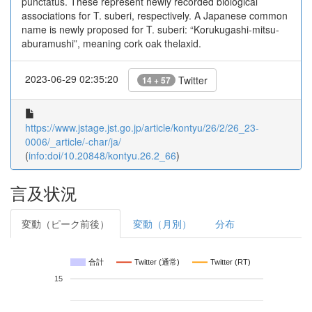
punctatus. These represent newly recorded biological
associations for T. suberi, respectively. A Japanese common
name is newly proposed for T. suberi: “Korukugashi-mitsu-
aburamushi”, meaning cork oak thelaxid.
2023-06-29 02:35:20
Twitter
14 + 57
https://www.jstage.jst.go.jp/article/kontyu/26/2/26_23-
0006/_article/-char/ja/
(
info:doi/10.20848/kontyu.26.2_66
)
言及状況
変動（ピーク前後）
変動（月別）
分布
合計
Twitter (通常)
Twitter (RT)
15