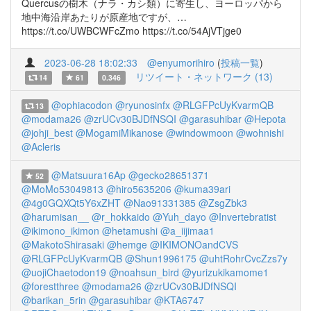
Quercusの樹木（ナラ・カシ類）に寄生し、ヨーロッパから
地中海沿岸あたりが原産地ですが、…
https://t.co/UWBCWFcZmo https://t.co/54AjVTjge0
2023-06-28 18:02:33
@enyumorihiro
(
投稿一覧
)
リツイート・ネットワーク (13)
14
61
0.346
@ophiacodon
@ryunosinfx
@RLGFPcUyKvarmQB
13
@modama26
@zrUCv30BJDfNSQI
@garasuhibar
@Hepota
@johji_best
@MogamiMikanose
@windowmoon
@wohnishi
@Acleris
@Matsuura16Ap
@gecko28651371
52
@MoMo53049813
@hiro5635206
@kuma39ari
@4g0GQXQt5Y6xZHT
@Nao91331385
@ZsgZbk3
@harumisan__
@r_hokkaido
@Yuh_dayo
@Invertebratist
@ikimono_ikimon
@hetamushi
@a_iijimaa1
@MakotoShirasaki
@hemge
@IKIMONOandCVS
@RLGFPcUyKvarmQB
@Shun1996175
@uhtRohrCvcZzs7y
@uojiChaetodon19
@noahsun_bird
@yurizukikamome1
@forestthree
@modama26
@zrUCv30BJDfNSQI
@barikan_5rin
@garasuhibar
@KTA6747