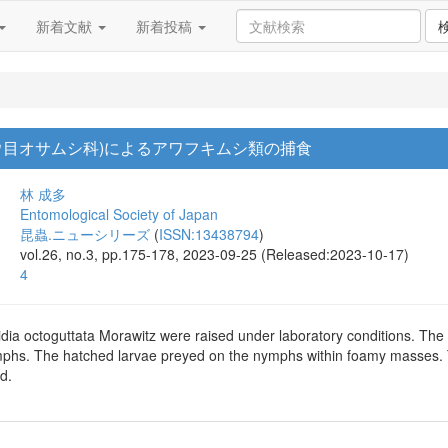
新着文献
新着投稿
ウ目オサムシ科)によるアワフキムシ類の捕食
林 成多
Entomological Society of Japan
昆蟲.ニューシリーズ
(
ISSN:13438794
)
vol.26, no.3, pp.175-178, 2023-09-25 (Released:2023-10-17)
4
idia octoguttata Morawitz were raised under laboratory conditions. The
hs. The hatched larvae preyed on the nymphs within foamy masses. The
d.