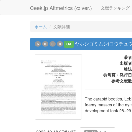
Ceek.jp Altmetrics (α ver.)
文献ランキング
ホーム
文献詳細
ヤホシゴミムシ(コウチュ
6
0
0
0
OA
著者
出版者
雑誌
巻号頁・発行日
参考文献数
The carabid beetles, Leb
foamy masses of the nymp
development took 28–29 
2023-10-18 07:51:37