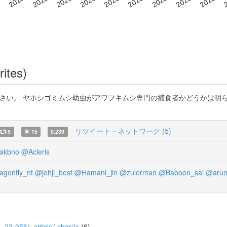
rites)
覧ください。 ヤホシゴミムシ幼虫がアワフキムシ専門の捕食者かどうかは
リツイート・ネットワーク (5)
5
15
0.239
akbno
@Acleris
agonfly_nt
@johji_best
@Hamani_jin
@zulerman
@Baboon_sai
@arun
6_22-056/_article/-char/ja
(6)