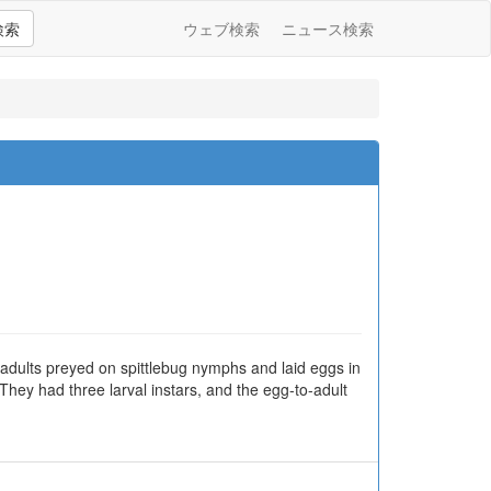
検索
ウェブ検索
ニュース検索
 adults preyed on spittlebug nymphs and laid eggs in
y had three larval instars, and the egg-to-adult