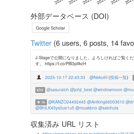
外部データベース (DOI)
Google Scholar
Twitter
(6 users, 6 posts, 14 favo
J-Stageで公開になりました。よろしければご
す。 https://t.co/PBl3plIkcH
2023-10-17 22:43:33
@NekuiH
(
投稿一覧
)
@sasuraich
@johji_best
@windowmoon
@mu
5
@KANZO24492445
@Antking66003610
@dr
14
@BhILK45ys0ue1u5
@muakbno
@saichuta
収集済み URL リスト
https://www.jstage.jst.go.jp/article/kontyu/26/3/2