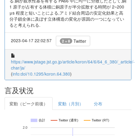
る.銅が親水性基を有する PA66 中に均一に分散したとして,銅
1 原子が占有する体積に銅原子が半分拡散する時間が 2~200
μs 程度と短いことによる,アミド結合周辺の安定化効果と高
分子鎖全体に及ぼす立体構造の変化が原因の一つになってい
ると考えられる.
2023-04-17 22:02:57
Twitter
2 + 8
https://www.jstage.jst.go.jp/article/koron/64/6/64_6_380/_article/-
char/ja/
(
info:doi/10.1295/koron.64.380
)
言及状況
変動（ピーク前後）
変動（月別）
分布
合計
Twitter (通常)
Twitter (RT)
2.0