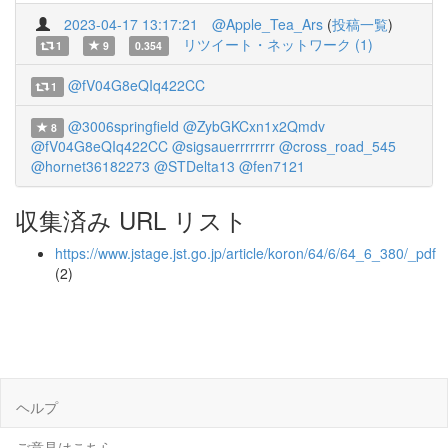
2023-04-17 13:17:21
@Apple_Tea_Ars
(
投稿一覧
)
リツイート・ネットワーク (1)
1
9
0.354
@fV04G8eQIq422CC
1
@3006springfield
@ZybGKCxn1x2Qmdv
8
@fV04G8eQIq422CC
@sigsauerrrrrrrr
@cross_road_545
@hornet36182273
@STDelta13
@fen7121
収集済み URL リスト
https://www.jstage.jst.go.jp/article/koron/64/6/64_6_380/_pdf
(2)
ヘルプ
ご意見はこちら