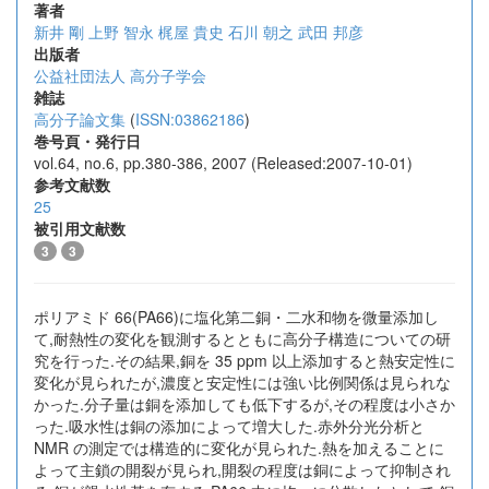
著者
新井 剛
上野 智永
梶屋 貴史
石川 朝之
武田 邦彦
出版者
公益社団法人 高分子学会
雑誌
高分子論文集
(
ISSN:03862186
)
巻号頁・発行日
vol.64, no.6, pp.380-386, 2007 (Released:2007-10-01)
参考文献数
25
被引用文献数
3
3
ポリアミド 66(PA66)に塩化第二銅・二水和物を微量添加し
て,耐熱性の変化を観測するとともに高分子構造についての研
究を行った.その結果,銅を 35 ppm 以上添加すると熱安定性に
変化が見られたが,濃度と安定性には強い比例関係は見られな
かった.分子量は銅を添加しても低下するが,その程度は小さか
った.吸水性は銅の添加によって増大した.赤外分光分析と
NMR の測定では構造的に変化が見られた.熱を加えることに
よって主鎖の開裂が見られ,開裂の程度は銅によって抑制され