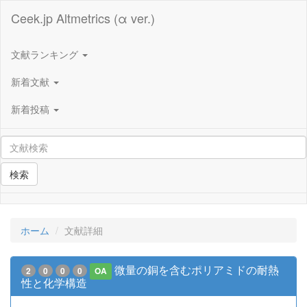
Ceek.jp Altmetrics (α ver.)
文献ランキング
新着文献
新着投稿
検索
ホーム
文献詳細
微量の銅を含むポリアミドの耐熱
2
0
0
0
OA
性と化学構造