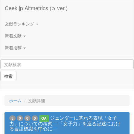
Ceek.jp Altmetrics (α ver.)
文献ランキング
新着文献
新着投稿
検索
ホーム
文献詳細
ジェンダーに関わる表現「女子
5
0
0
0
OA
力」についての考察 ―「女子力」を巡る記述におけ
る言語標識を中心に―