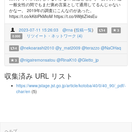
一般女性の間でもまだ褒め言葉として通用してるんじゃない
かなー。 2019年の調査にこんなのがあった。
https://t.co/kK6iPkMioM https://t.co/9Wj6ZI4sEu
2023-07-11 15:26:03
@rna
(
投稿一覧
)
4
3
リツイート・ネットワーク (4)
0.000
@nekoarashi2010
@y_mat2009
@terazzo
@NaOHaq
4
@nigairemonsatou
@RinaK10
@Gletto_jp
3
収集済み URL リスト
https://www.jstage.jst.go.jp/article/kotoba/40/0/40_90/_pdf/-
char/en
(5)
ヘルプ