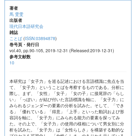
著者
馬 雯雯
出版者
現代日本語研究会
雑誌
ことば
(
ISSN:03894878
)
巻号頁・発行日
vol.40, pp.90-105, 2019-12-31 (Released:2019-12-31)
参考文献数
10
本研究は「女子力」を巡る記述における言語標識に焦点を当
て、「女子力」ということばを考察するものである。分析に
際し、まず、「女性」「女子」「女の子」に接尾辞の「らし
い」「っぽい」が結び付いた言語標識を軸に、「女子力」に
みられるジェンダーの要素の分析を試みた。そして、「でき
る」「優れている」「得意」「上手」といった動詞および形
容詞を軸に、「女子力」にみられる能力の要素を探ってみ
た。その上で、「女子力」の使用の様相について男女別に分
析を試みた。「女子力」は「女性らしさ」を構築する動的な
プロセスを可視化し、「女性らしさ」のありかを示している