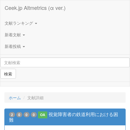
Ceek.jp Altmetrics (α ver.)
文献ランキング
新着文献
新着投稿
検索
ホーム
文献詳細
視覚障害者の鉄道利用における困
2
0
0
0
OA
難