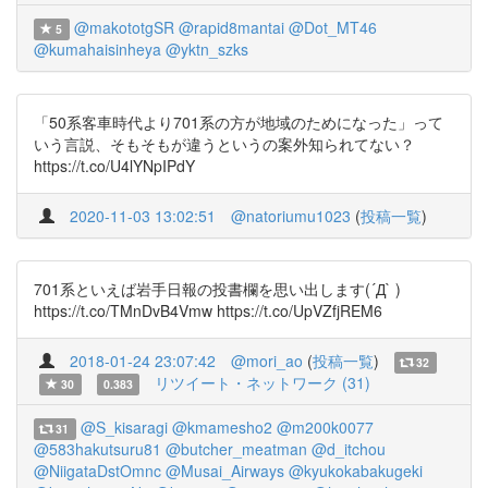
@makototgSR
@rapid8mantai
@Dot_MT46
5
@kumahaisinheya
@yktn_szks
「50系客車時代より701系の方が地域のためになった」って
いう言説、そもそもが違うというの案外知られてない？
https://t.co/U4lYNpIPdY
2020-11-03 13:02:51
@natoriumu1023
(
投稿一覧
)
701系といえば岩手日報の投書欄を思い出します(´Д` )
https://t.co/TMnDvB4Vmw https://t.co/UpVZfjREM6
2018-01-24 23:07:42
@mori_ao
(
投稿一覧
)
32
リツイート・ネットワーク (31)
30
0.383
@S_kisaragi
@kmamesho2
@m200k0077
31
@583hakutsuru81
@butcher_meatman
@d_itchou
@NiigataDstOmnc
@Musai_Airways
@kyukokabakugeki