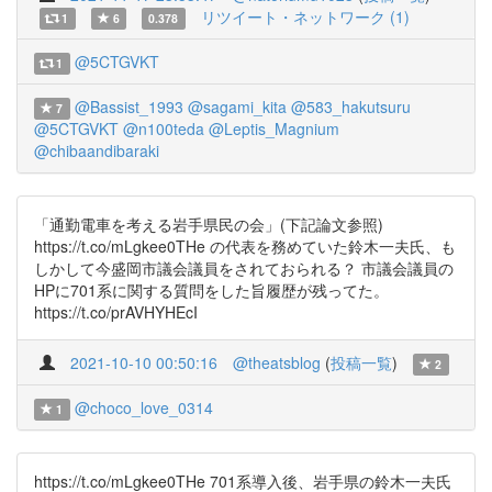
リツイート・ネットワーク (1)
1
6
0.378
@5CTGVKT
1
@Bassist_1993
@sagami_kita
@583_hakutsuru
7
@5CTGVKT
@n100teda
@Leptis_Magnium
@chibaandibaraki
「通勤電車を考える岩手県民の会」(下記論文参照)
https://t.co/mLgkee0THe の代表を務めていた鈴木一夫氏、も
しかして今盛岡市議会議員をされておられる？ 市議会議員の
HPに701系に関する質問をした旨履歴が残ってた。
https://t.co/prAVHYHEcI
2021-10-10 00:50:16
@theatsblog
(
投稿一覧
)
2
@choco_love_0314
1
https://t.co/mLgkee0THe 701系導入後、岩手県の鈴木一夫氏