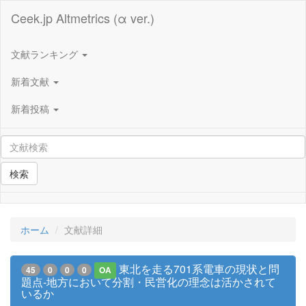
Ceek.jp Altmetrics (α ver.)
文献ランキング
新着文献
新着投稿
検索
ホーム
文献詳細
東北を走る701系電車の現状と問
45
0
0
0
OA
題点-地方において分割・民営化の理念は活かされて
いるか