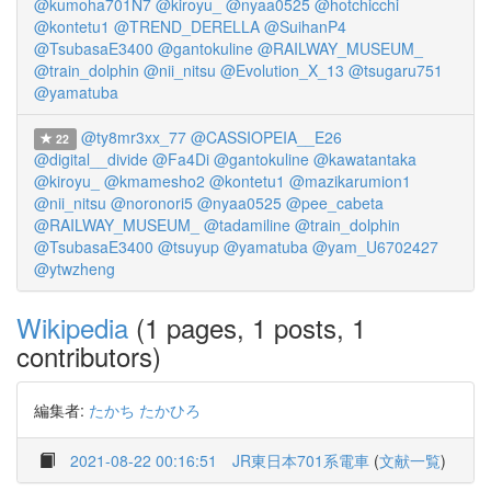
@kumoha701N7
@kiroyu_
@nyaa0525
@hotchicchi
@kontetu1
@TREND_DERELLA
@SuihanP4
@TsubasaE3400
@gantokuline
@RAILWAY_MUSEUM_
@train_dolphin
@nii_nitsu
@Evolution_X_13
@tsugaru751
@yamatuba
@ty8mr3xx_77
@CASSIOPEIA__E26
22
@digital__divide
@Fa4Di
@gantokuline
@kawatantaka
@kiroyu_
@kmamesho2
@kontetu1
@mazikarumion1
@nii_nitsu
@noronori5
@nyaa0525
@pee_cabeta
@RAILWAY_MUSEUM_
@tadamiline
@train_dolphin
@TsubasaE3400
@tsuyup
@yamatuba
@yam_U6702427
@ytwzheng
Wikipedia
(1 pages, 1 posts, 1
contributors)
編集者:
たかち たかひろ
2021-08-22 00:16:51
JR東日本701系電車
(
文献一覧
)