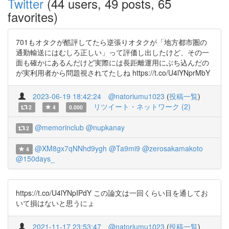
Twitter
(44 users, 49 posts, 65
favorites)
701もオタクが酷評してたら逆張りオタクが「地方都市圏の
通勤輸送にはむしろ正しい」って評価し出したけど、その一
面も確かにあるんだけど実際には長距離運用にぶち込んだの
が実利用者から問題視されてたしね https://t.co/U4lYNprMbY
2023-06-19 18:42:24
@natoriumu1023
(
投稿一覧
)
リツイート・ネットワーク (2)
2
4
0.000
@memorinclub
@nupkanay
2
@XM8gx7qNNhd9ygh
@Ta9mi9
@zerosakamakoto
4
@150days_
https://t.co/U4lYNpIPdY この論文は一回くらい目を通してお
いて損はないと思うにょ
2021-11-17 23:53:47
@natoriumu1023
(
投稿一覧
)