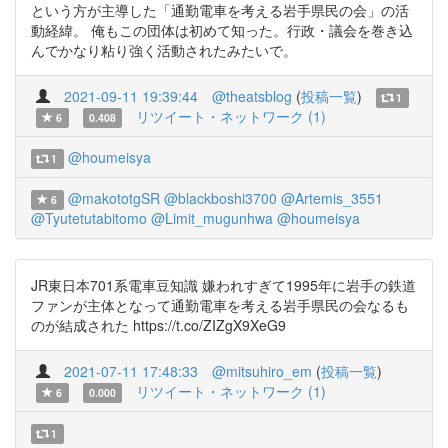
という方が主導した「通勤電車を考える岩手県民の会」の活
動経緯。 俺もこの団体は初めて知った。行政・議会を巻き込
んでかなり粘り強く活動されたみたいで。
2021-09-11 19:39:44
@theatsblog
(
投稿一覧
)
1
リツイート・ネットワーク (1)
6
0.408
@houmeisya
1
@makototgSR
@blackboshi3700
@Artemis_3551
6
@Tyutetutabitomo
@Limit_mugunhwa
@houmeisya
JR東日本701系電車豆知識 嫌われすぎて1995年に岩手の鉄道
ファンが主体となって通勤電車を考える岩手県民の会なるも
のが結成された https://t.co/ZIZgX9XeG9
2021-07-11 17:48:33
@mitsuhiro_em
(
投稿一覧
)
リツイート・ネットワーク (1)
6
0.000
1