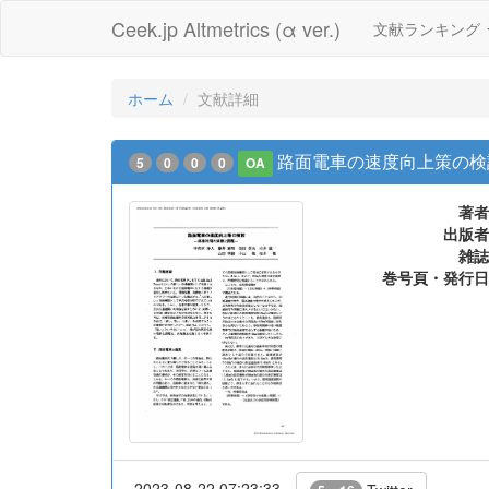
Ceek.jp Altmetrics (α ver.)
文献ランキング
ホーム
文献詳細
路面電車の速度向上策の検
5
0
0
0
OA
著者
出版者
雑誌
巻号頁・発行日
2023-08-22 07:23:33