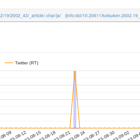
02/19/2002_43/_article/-char/ja/
(
info:doi/10.20611/kotsuken.2002.19
Twitter (RT)
2023-08-30
2023-09-02
2023-09
-08-09
2
2023-08-12
2023-08-15
2023-08-18
2023-08-21
2023-08-24
2023-08-27