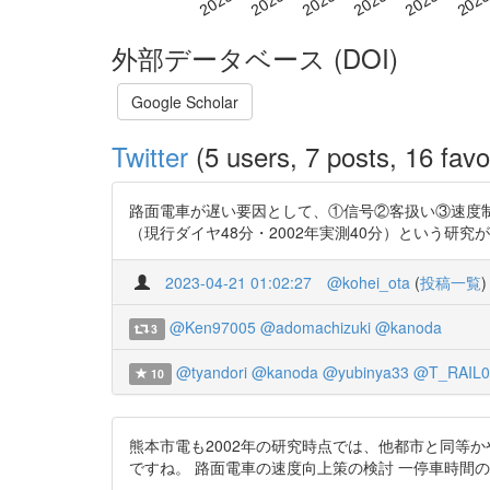
外部データベース (DOI)
Google Scholar
Twitter
(5 users, 7 posts, 16 favo
路面電車が遅い要因として、①信号②客扱い③速度制限(40キ
（現行ダイヤ48分・2002年実測40分）という研究があります。ち
2023-04-21 01:02:27
@kohei_ota
(
投稿一覧
)
@Ken97005
@adomachizuki
@kanoda
3
@tyandori
@kanoda
@yubinya33
@T_RAIL0
10
熊本市電も2002年の研究時点では、他都市と同等
ですね。 路面電車の速度向上策の検討 一停車時間の実態と課題一, 宇都