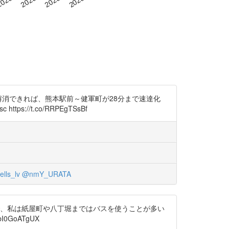
の課題を解消できれば、熊本駅前～健軍町が28分まで速達化
://t.co/RRPEgTSsBf
lls_lv
@nmY_URATA
で、私は紙屋町や八丁堀まではバスを使うことが多い
I0GoATgUX