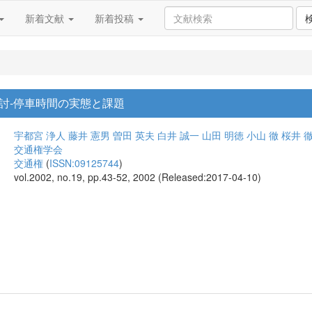
新着文献
新着投稿
討-停車時間の実態と課題
宇都宮 浄人
藤井 憲男
曽田 英夫
白井 誠一
山田 明徳
小山 徹
桜井 
交通権学会
交通権
(
ISSN:09125744
)
vol.2002, no.19, pp.43-52, 2002 (Released:2017-04-10)