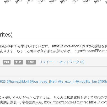
rites)
ロ)が挙げられています。 https://t.co/al4l5VeFjN 3つ
ょっと都合が良すぎる試算ですが。 https://t.co/xeEPzumrsc https
リツイート・ネットワーク (3)
3
11
0.183
623
@hamachidori
@bus_road_jf4sth
@s_exp_h
@mobility_fan
@50be
かやや速いくらいだったんですよね。 ちなみに広島電鉄も遅くて混むの
宮浄人ら, 2002 https://t.co/xeEPzumrsc https://t.co/b