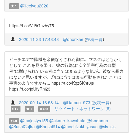
@ifeelyou2020
1
https://t.co/VJ8Ghzhy75
2020-11-23 17:43:48
@onorikae
(
投稿一覧
)
ピーチエアで降機を余儀なくされた御仁... マスクはともかく
として これを見る限り、彼の行為は"安全阻害行為の典型
例"に挙げられている例に当てはまるような気が... 彼なら暴力
はないと思いますが、①には当てはまる行動をされたことは
事実のようですから... https://t.co/KqzSKnr8js
https://t.co/joUfyRni23
2020-09-14 16:58:14
@Dameo_973
(
投稿一覧
)
リツイート・ネットワーク (8)
7
7
0.433
@majestys155
@akane_kawahata
@ikadanna
8
@SushiCujira
@Kansai614
@mochizuki_yasuo
@sis_sis