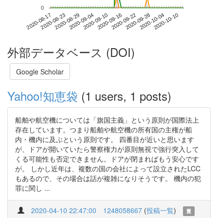
0
2020-10-04
2020-08-17
2020-09-04
2020-09-22
2020-10-10
2020-08-23
2020-09-10
2020-09-28
2020-08-29
2020-09-16
外部データベース (DOI)
Google Scholar
Yahoo!知恵袋
(1 users, 1 posts)
船舶や航空機については「旗国主義」という原則が国際法上
存在しています。つまり船舶や航空機の所有国の主権が船
内・機内に及ぶという原則です。 四番目が近いと思います
が、ドアが開いていたら警察権力が原則無視で強行突入して
くる可能性も否定できません。ドアが閉まればもう安心です
が。 しかし近年は、複数の国の会社によって設立されたLCC
もあるので、その場合は話が複雑になりそうです。 機内の犯
罪に関し ...
2020-04-10 22:47:00
1248058667
(
投稿一覧
)