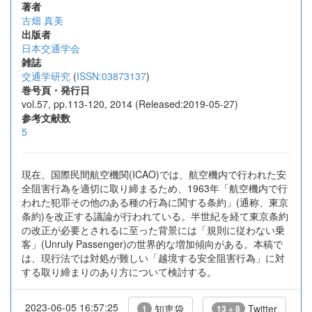
著者
古畑 真美
出版者
日本交通学会
雑誌
交通学研究
(
ISSN:03873137
)
巻号頁・発行日
vol.57, pp.113-120, 2014 (Released:2019-05-27)
参考文献数
5
現在、国際民間航空機関(ICAO)では、航空機内で行われた安
全阻害行為を適切に取り締まるため、1963年「航空機内で行
われた犯罪その他のある種の行為に関する条約」(通称、東京
条約)を改正する議論が行われている。半世紀を経て東京条約
の改正が必要とされるに至った背景には「規則に従わない乗
客」(Unruly Passenger)の世界的な増加傾向がある。本稿で
は、現行法では対処が難しい「越境する安全阻害行為」に対
する取り締まりのあり方について検討する。
2023-06-05 16:57:25
知恵袋
Twitter
1
13 + 8