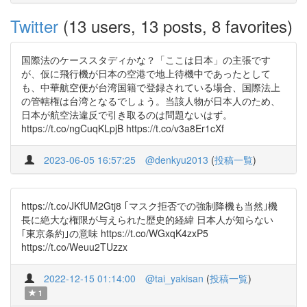
Twitter
(13 users, 13 posts, 8 favorites)
国際法のケーススタディかな？「ここは日本」の主張です
が、仮に飛行機が日本の空港で地上待機中であったとして
も、中華航空便が台湾国籍で登録されている場合、国際法上
の管轄権は台湾となるでしょう。当該人物が日本人のため、
日本が航空法違反で引き取るのは問題ないはず。
https://t.co/ngCuqKLpjB https://t.co/v3a8Er1cXf
2023-06-05 16:57:25
@denkyu2013
(
投稿一覧
)
https://t.co/JKfUM2Gtj8 ｢マスク拒否での強制降機も当然｣機
長に絶大な権限が与えられた歴史的経緯 日本人が知らない
｢東京条約｣の意味 https://t.co/WGxqK4zxP5
https://t.co/Weuu2TUzzx
2022-12-15 01:14:00
@tai_yakisan
(
投稿一覧
)
1