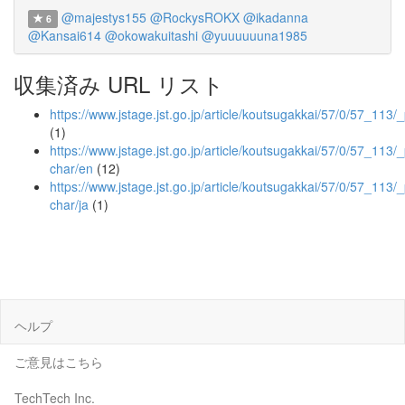
@majestys155
@RockysROKX
@ikadanna
6
@Kansai614
@okowakuitashi
@yuuuuuuna1985
収集済み URL リスト
https://www.jstage.jst.go.jp/article/koutsugakkai/57/0/57_113/
(1)
https://www.jstage.jst.go.jp/article/koutsugakkai/57/0/57_113/_
char/en
(12)
https://www.jstage.jst.go.jp/article/koutsugakkai/57/0/57_113/_
char/ja
(1)
ヘルプ
ご意見はこちら
TechTech Inc.