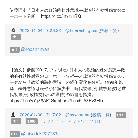
伊藤理史「日本人の政治的疎外意識―政治的有効性感覚のコ
ーホート分析」 https://t.co/In9r3iiBXi
2022-11-04 19:28:22
@InterestingEss
(
投稿一覧
)
1
@kobannnyan
1
【論文】伊藤(2017, フォ現社) 日本人の政治的疎外意識―政
治的有効性感覚のコーホート分析―／政治的有効性感覚のデ
ータから「政治的疎外意識」の経年変化を分析。1998年以
降、疎外意識は緩やかに減少中。時代効果(例:戦争経験)と世
代効果(例:政権交代への期待)の影響を指摘。
https://t.co/yYg36AP1Su https://t.co/5J53Rv3Ffb
2020-01-30 17:17:02
@psychama
(
投稿一覧
)
1
リツイート・ネットワーク (1)
1
1.000
@mikaduki227733a
1