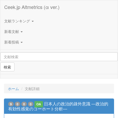
Ceek.jp Altmetrics (α ver.)
文献ランキング
新着文献
新着投稿
検索
ホーム
文献詳細
日本人の政治的疎外意識 ―政治的
9
0
0
0
OA
有効性感覚のコーホート分析―