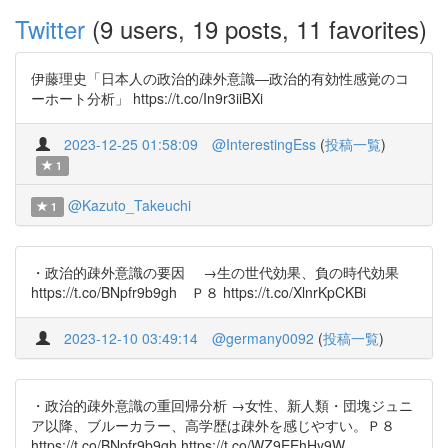
Twitter
(9 users, 19 posts, 11 favorites)
伊藤理史「日本人の政治的疎外意識―政治的有効性感覚のコ
ーホート分析」 https://t.co/In9r3iiBXi
2023-12-25 01:58:09
@InterestingEss
(
投稿一覧
)
1
@Kazuto_Takeuchi
1
・政治的疎外意識の要因 →生の世代効果、負の時代効果
https://t.co/BNpfr9b9gh Ｐ８ https://t.co/XlnrKpCKBi
2023-12-10 03:49:14
@germany0092
(
投稿一覧
)
・政治的疎外意識の重回帰分析 →女性、新人類・団塊ジュニ
ア以降、ブルーカラー、高学歴は疎外を感じやすい。Ｐ８
https://t.co/BNpfr9b9gh https://t.co/WZ9EEhHy9W