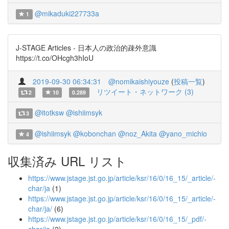
@mikaduki227733a
1
J-STAGE Articles - 日本人の政治的疎外意識
https://t.co/OHcgh3hIoU
2019-09-30 06:34:31
@nomikaishiyouze
(
投稿一覧
)
リツイート・ネットワーク (3)
2
10
0.289
@itotksw
@ishiimsyk
3
@ishiimsyk
@kobonchan
@noz_Akita
@yano_michio
4
収集済み URL リスト
https://www.jstage.jst.go.jp/article/ksr/16/0/16_15/_article/-
char/ja
(1)
https://www.jstage.jst.go.jp/article/ksr/16/0/16_15/_article/-
char/ja/
(6)
https://www.jstage.jst.go.jp/article/ksr/16/0/16_15/_pdf/-