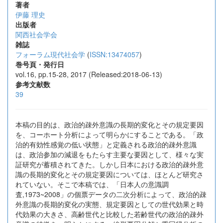
著者
伊藤 理史
出版者
関西社会学会
雑誌
フォーラム現代社会学
(
ISSN:13474057
)
巻号頁・発行日
vol.16, pp.15-28, 2017 (Released:2018-06-13)
参考文献数
39
本稿の目的は、政治的疎外意識の長期的変化とその規定要因
を、コーホート分析によって明らかにすることである。「政
治的有効性感覚の低い状態」と定義される政治的疎外意識
は、政治参加の減退をもたらす主要な要因として、様々な実
証研究が蓄積されてきた。しかし日本における政治的疎外意
識の長期的変化とその規定要因については、ほとんど研究さ
れていない。そこで本稿では、「日本人の意識調
査,1973~2008」の個票データの二次分析によって、政治的疎
外意識の長期的変化の実態、規定要因としての世代効果と時
代効果の大きさ、高齢世代と比較した若齢世代の政治的疎外