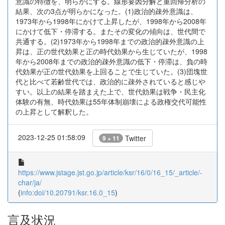
意識の特徴を、明らかにする。線形要因分解と重回帰分析の
結果、次の3点が明らかになった。(1)政治的疎外意識は、
1973年から1998年にかけて上昇したが、1998年から2008年
にかけて低下・停滞する。またその変化の傾向は、世代間で
共通する。(2)1973年から1998年までの政治的疎外意識の上
昇は、正の世代効果と正の時代効果から生じていたが、1998
年から2008年までの政治的疎外意識の低下・停滞は、負の時
代効果が正の世代効果を上回ることで生じていた。(3)団塊世
代と比べて若齢世代では、政治的に疎外されていると感じや
すい。以上の結果を踏まえた上で、世代効果は戦争・民主化
体験の有無、時代効果は55年体制崩壊による政権交代可能性
の上昇として解釈した。
2023-12-25 01:58:09
Twitter
9 + 11
https://www.jstage.jst.go.jp/article/ksr/16/0/16_15/_article/-
char/ja/
(
info:doi/10.20791/ksr.16.0_15
)
言及状況