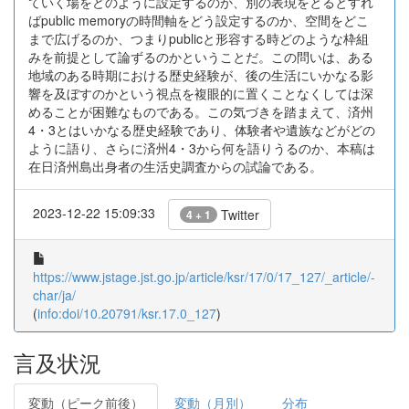
ていく場をどのように設定するのか、別の表現をとるとすれ
ばpublic memoryの時間軸をどう設定するのか、空間をどこ
まで広げるのか、つまりpublicと形容する時どのような枠組
みを前提として論ずるのかということだ。この問いは、ある
地域のある時期における歴史経験が、後の生活にいかなる影
響を及ぼすのかという視点を複眼的に置くことなくしては深
めることが困難なものである。この気づきを踏まえて、済州
4・3とはいかなる歴史経験であり、体験者や遺族などがどの
ように語り、さらに済州4・3から何を語りうるのか、本稿は
在日済州島出身者の生活史調査からの試論である。
2023-12-22 15:09:33
Twitter
4 + 1
https://www.jstage.jst.go.jp/article/ksr/17/0/17_127/_article/-
char/ja/
(
info:doi/10.20791/ksr.17.0_127
)
言及状況
変動（ピーク前後）
変動（月別）
分布