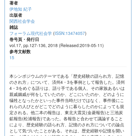
著者
伊地知 紀子
出版者
関西社会学会
雑誌
フォーラム現代社会学
(
ISSN:13474057
)
巻号頁・発行日
vol.17, pp.127-136, 2018 (Released:2019-05-11)
参考文献数
15
本シンポジウムのテーマである「歴史経験の語られ方、記憶
のされ方」について、済州4・3を事例として報告した。済州
4・3をめぐる語りは、語り手である個人、その家族あるいは
親戚姻戚が何をしていたのか、どこにいたのか、どのように
犠牲となったかといった事件当時だけではなく、事件後にこ
れらの人びとがどこでどのように暮らしたのかによっても規
定される。他二本の報告は、東北大震災(金菱報告)と三池炭
鉱報告(松浦報告)であった。各報告と合わせて議論すること
により、歴史経験の語られ方、記憶のされ方についての論点
として気づいたことがある。それは、歴史経験や記憶を開い