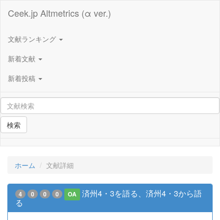
Ceek.jp Altmetrics (α ver.)
文献ランキング
新着文献
新着投稿
検索
ホーム
文献詳細
済州4・3を語る、済州4・3から語
4
0
0
0
OA
る