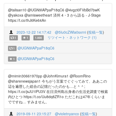
@talisan10 @UGN9IAPpaP18qC6 @4vgzi0FVbBd7bwK
@yakoxa @amisweetheart 済州 4・3 から語る - J-Stage
https://t.co/thJ6Ke64An
2023-12-22 14:17:42
@5Iu0cZWla0sxrni
(
投稿一覧
)
リツイート・ネットワーク (1)
1
1
1.000
@UGN9IAPpaP18qC6
1
@UGN9IAPpaP18qC6
1
@mimin30661970pp @JohnKimura1 @RoomRino
@sharenewsjapan1 今ちがう言葉でぐぐってみて、ああこの
辺を遍歴した総合の記憶だったのかも…と＾＾;
https://t.co/jsJU1lPU3V 在日済州島出身者の生活史調査で検索
内ひとつ https://t.co/Uu8dq8ZR1o ただこれは47年くらいま
でですね… すみません。
2019-09-11 23:15:27
@violetnyanco
(
投稿一覧
)