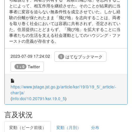
とによって、相互作用を継続させた。そのことが結果的に当
事者に変容を迫らない無条件性を成立させていた。しかし経
験の分離が保たれたまま「飛び地」を志向することは、両者
を取り巻く社会においては容易に共有されず、否定されてい
た。住居提供にとどまらず、「飛び地」を拡大することに当
事者たちの生活を支える社会運動としてのハウジング・ファ
ーストの意義が存在する。
2023-07-09 17:24:02
はてなブックマーク
1
Twitter
1 + 0
https://www.jstage.jst.go.jp/article/ksr/19/0/19_5/_article/-
char/ja/
(
info:doi/10.20791/ksr.19.0_5
)
言及状況
変動（ピーク前後）
変動（月別）
分布