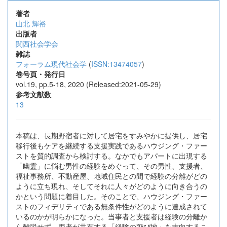
著者
山北 輝裕
出版者
関西社会学会
雑誌
フォーラム現代社会学
(
ISSN:13474057
)
巻号頁・発行日
vol.19, pp.5-18, 2020 (Released:2021-05-29)
参考文献数
13
本稿は、長期野宿者に対して居宅をすみやかに提供し、居宅
移行後もケアを継続する支援実践であるハウジング・ファー
ストを質的調査から検討する。なかでもアパートに出現する
「幽霊」に悩む男性の経験をめぐって、その男性、支援者、
福祉事務所、不動産屋、地域住民との間で経験の分離がどの
ように立ち現れ、そしてそれに人々がどのように向き合うの
かという問題に着目した。そのことで、ハウジング・ファー
ストのフィデリティである無条件性がどのように達成されて
いるのかが明らかになった。当事者と支援者は経験の分離か
ら離脱せず、両者が共有する「経験の飛び地」を志向するこ