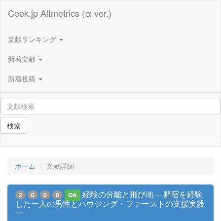
Ceek.jp Altmetrics (α ver.)
文献ランキング
新着文献
新着投稿
検索
ホーム
文献詳細
経験の分離と飛び地 ―野宿を経験
2
0
0
0
OA
した一人の男性とハウジング・ファーストの支援実践
―